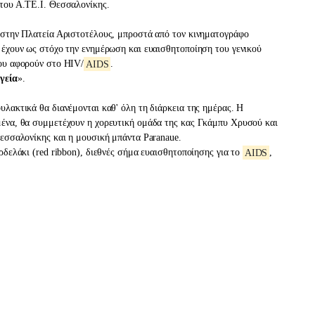
του Α.ΤΕ.Ι. Θεσσαλονίκης.
 στην Πλατεία Αριστοτέλους, μπροστά από τον κινηματογράφο
 έχουν ως στόχο την ενημέρωση και ευαισθητοποίηση του γενικού
που αφορούν στο HIV/
AIDS
.
γεία
».
λακτικά θα διανέμονται καθ' όλη τη διάρκεια της ημέρας. Η
ένα, θα συμμετέχουν η χορευτική ομάδα της κας Γκάμπυ Χρυσού και
εσσαλονίκης και η μουσική μπάντα Paranaue.
ρδελάκι (red ribbon), διεθνές σήμα ευαισθητοποίησης για το
AIDS
,