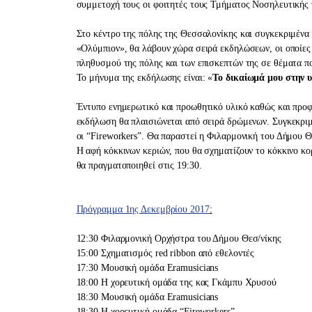
συμμετοχή τους οι φοιτητές τους Τμήματος Νοσηλευτικής 
Στο κέντρο της πόλης της Θεσσαλονίκης και συγκεκριμένα
«Ολύμπιον», θα λάβουν χώρα σειρά εκδηλώσεων, οι οποίες
πληθυσμού της πόλης και των επισκεπτών της σε θέματα 
Το μήνυμα της εκδήλωσης είναι: «
Το δικαίωμά μου στην υ
Έντυπο ενημερωτικό και προωθητικό υλικό καθώς και προφυ
εκδήλωση θα πλαισιώνεται από σειρά δρώμενων. Συγκεκριμ
οι “Fireworkers”. Θα παραστεί η Φιλαρμονική του Δήμου Θ
Η αφή κόκκινων κεριών, που θα σχηματίζουν το κόκκινο κο
θα πραγματοποιηθεί στις 19:30.
Πρόγραμμα 1ης Δεκεμβρίου 2017
:
12:30 Φιλαρμονική Ορχήστρα του Δήμου Θεσ/νίκης
15:00 Σχηματισμός red ribbon από εθελοντές
17:30 Μουσική ομάδα Eramusicians
18:00 Η χορευτική ομάδα της κας Γκάμπυ Χρυσού
18:30 Μουσική ομάδα Eramusicians
18:30 Η χορευτική ομάδα “Fireworkers”