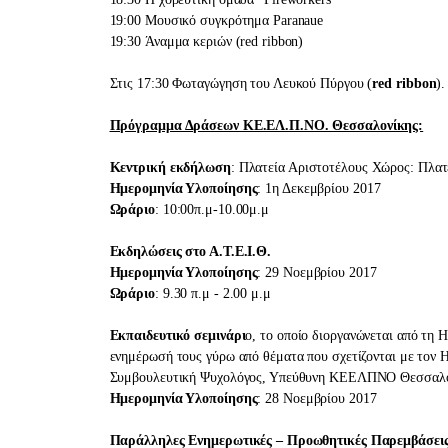
19:00 Μουσικό συγκρότημα Paranaue
19:30 Άναμμα κεριών (red ribbon)
Στις 17:30 Φωταγώγηση του Λευκού Πύργου (
red ribbon
).
Πρόγραμμα Δράσεων ΚΕ.ΕΛ.Π.ΝΟ. Θεσσαλονίκης:
Kεντρική εκδήλωση
: Πλατεία Αριστοτέλους Χώρος: Πλατ
Ημερομηνία Υλοποίησης
: 1η Δεκεμβρίου 2017
Ωράριο
: 10:00π.μ-10.00μ.μ
Εκδηλώσεις στο Α.Τ.Ε.Ι.Θ.
Ημερομηνία Υλοποίησης
: 29 Νοεμβρίου 2017
Ωράριο
: 9.30 π.μ - 2.00 μ.μ
Εκπαιδευτικό σεμινάρι
ο, το οποίο διοργανώνεται από τη H
ενημέρωσή τους γύρω από θέματα που σχετίζονται με το
Συμβουλευτική Ψυχολόγος, Υπεύθυνη ΚΕΕΛΠΝΟ Θεσσαλο
Ημερομηνία Υλοποίησης
: 28 Νοεμβρίου 2017
Παράλληλες Ενημερωτικές – Προωθητικές Παρεμβάσει