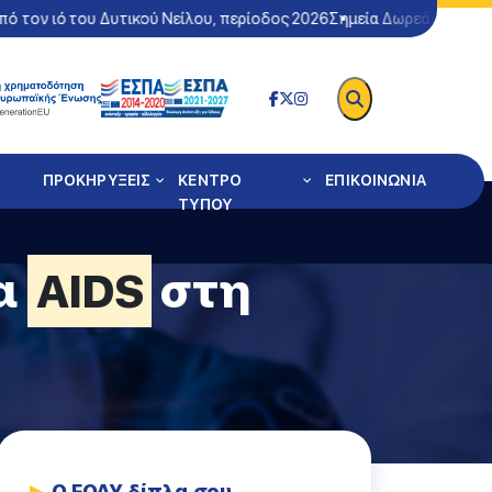
ν ιό του Δυτικού Νείλου, περίοδος 2026
Σημεία Δωρεάν Ελέγχου Co
ΠΡΟΚΗΡΥΞΕΙΣ
ΚΕΝΤΡΟ
ΕΠΙΚΟΙΝΩΝΙΑ
ΤΥΠΟΥ
ρα
AIDS
στη
Ο ΕΟΔΥ δίπλα σου