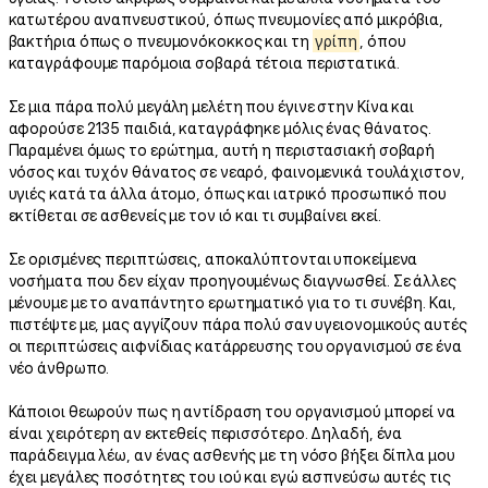
κατωτέρου αναπνευστικού, όπως πνευμονίες από μικρόβια,
βακτήρια όπως ο πνευμονόκοκκος και τη
γρίπη
, όπου
καταγράφουμε παρόμοια σοβαρά τέτοια περιστατικά.
Σε μια πάρα πολύ μεγάλη μελέτη που έγινε στην Κίνα και
αφορούσε 2135 παιδιά, καταγράφηκε μόλις ένας θάνατος.
Παραμένει όμως το ερώτημα, αυτή η περιστασιακή σοβαρή
νόσος και τυχόν θάνατος σε νεαρό, φαινομενικά τουλάχιστον,
υγιές κατά τα άλλα άτομο, όπως και ιατρικό προσωπικό που
εκτίθεται σε ασθενείς με τον ιό και τι συμβαίνει εκεί.
Σε ορισμένες περιπτώσεις, αποκαλύπτονται υποκείμενα
νοσήματα που δεν είχαν προηγουμένως διαγνωσθεί. Σε άλλες
μένουμε με το αναπάντητο ερωτηματικό για το τι συνέβη. Και,
πιστέψτε με, μας αγγίζουν πάρα πολύ σαν υγειονομικούς αυτές
οι περιπτώσεις αιφνίδιας κατάρρευσης του οργανισμού σε ένα
νέο άνθρωπο.
Κάποιοι θεωρούν πως η αντίδραση του οργανισμού μπορεί να
είναι χειρότερη αν εκτεθείς περισσότερο. Δηλαδή, ένα
παράδειγμα λέω, αν ένας ασθενής με τη νόσο βήξει δίπλα μου
έχει μεγάλες ποσότητες του ιού και εγώ εισπνεύσω αυτές τις