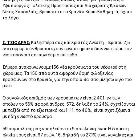
Υφυπουργός Πολιτικής Προστασίας και Διαχείρισης Κρίσεων
Νίκος Χαρδαλιάς, βρίσκεται στο Κρανίδι. Κύριε Καθηγητά, έχετε
το λόγο.
Σ. ΤΣΙΟΔΡΑΣ:
Καλησπέρα σας και Χριστός Ανέστη. Περίπου 2,5
εκατομμύρια άνθρωποι έχουν εργαστηριακά διαγνωστεί με τον
νέο κορονοϊό σε παγκόσμιο επίπεδο.
Σήμερα ανακοινώνουμε 156 νέα κρούσματα του νέου ιού στη
χώρα μας. Τα 150 από αυτά αφορούν δομή φιλοξενίας
προσφύγων στο Κρανίδι, για την οποία θα σας μιλήσω λίγο πιο
μετά.
Ο συνολικός αριθμός των κρουσμάτων είναι 2.401, εκ των
οποίων το 56% αφορά άνδρες. 572, δηλαδή το 24%, σχετίζονται
με ταξίδι από το εξωτερικό και 1.111, το 46%, είναι σχετιζόμενα
με ήδη γνωστό κρούσμα.
59 συμπολίτες μας νοσηλεύονται διασωληνωμένοι. Η διάμεση
ηλικία τους είναι 67 ετών. 16, δηλαδή το 27,1% είναι γυναίκες και