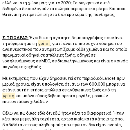
αλλά και στη χώρα μας, για το 2020; Τα συγκριτικά αυτά
δεδομένα δικαιολογούν τα σκληρά περιοριστικά μέτρα; Και ποια
θα είναι η αντιμετώπιση στο δεύτερο κύμα της πανδημίας;
Σ. ΤΣΙΟΔΡΑΣ:
Έχει δίκιο η αγαπητή δημοσιογράφος που κάνει
τη σύγκριση με τη
γρίπη
, γιατί είναι το πιο συχνό νόσημα του
αναπνευστικού που αντιμετωπίζουμε κάθε χειμώνα και το οποίο
πραγματικά οδηγεί σε απώλειες ζωής, οδηγεί σε
νοσηλευόμενους σε ΜΕΘ, σε διασωληνωμένους και είναι ο κοινός
παγκόσμιος εχθρός.
Με εκτιμήσεις που είχαν δημοσιευτεί στο περιοδικό Lancet πριν
μερικά χρόνια, είχαν υπολογίσει ότι άνω των 600.000 μπορεί να
φτάνει αυτή η ετήσια απώλεια σε ανθρώπινες ζωές από τη
γρίπη
και με ένα εύρος βέβαια αρκετά μεγάλο, μερικών
εκατοντάδων χιλιάδων.
Θέλω να πω όμως εδώ ότι εδώ ήταν κάτι το διαφορετικό. Ήταν
κάτι που με μεγάλη ταχύτητα, αστραπιαία κατά κάποιο τρόπο,
διαδιδόταν στους πληθυσμούς που πρώτον δεν είχαν ανοσία,