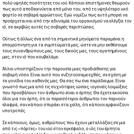
πολύ υψηλές ποσότητες του ιού. Κάποιοι επιστήμονες θεωρούν
πως αυτό αποδεικνύεται από μόνο του, από το υψηλότερο ιικό
φορτίο σε σοβαρά αρρώστους. Εγώ νομίζω πως αυτό μπορεί να
προέρχεται και από την αδυναμία του οργανισμού να ελέγξει τον
ιό, σε ακριβώς αυτές τις σοβαρές περιπτώσεις.
Ούτως ή άλλως ένα από τα σημαντικά μηνύματα παραμένει η
επαγρύπνηση για τα συμπτώματά μας, ώστε να μην εκθέσουμε
τους συνανθρώπους μας, τους δικούς μας, τους αγαπημένους
μας, στον ιό που κουβαλάμε.
Άλλοι υποστηρίζουν την παρουσία μιας προδιάθεσης για
σοβαρή νόσο. Είναι αυτό που συζητούσαμε εχθές, σε σχέση με
τα γονίδια του καθενός μας. Θα σας πω ένα παράδειγμα. Είναι
γνωστό πως μια από τις συχνότερες ιώσεις, ιογενείς λοιμώξεις
που προσβάλουν τον άνθρωπο είναι ο έρπης. Θα έχετε ακούσει
όλοι για τον έρπη, ότι οι περισσότεροι άνθρωποι τον περνούν
ελαφρά, σαν κάποιο σπυράκι στα χείλη, ότι κάποιοι εμφανίζουν
υποτροπές.
Σε κάποιους, όμως, ανθρώπους που έχουν μεταλλάξεις σε μια
από τις «πόρτες» του ιού στον εγκέφαλο, ο ιός του έρπητα