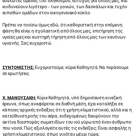
ευάλωτες ομάδες του πληθυσμού, ευτυχώς για όλους μας, και
κινδυνεύουν λιγότερο – των γονιών, των δασκάλων και τυχόν
ευπαθών ομάδων στον οικογενειακό κύκλο.
Πρέπει να τονίσω όμως εδώ, ότι καθοριστική στην επόμενη
φάση θα είναι η σχολαστική από όλους μας, επιτήρηση της
υγείας μας και αυστηρή τήρηση από όλους μας των κανόνων
υγιεινής. Σας ευχαριστώ.
ΣΥΝΤΟΝΙΣΤΗΣ:
Ευχαριστούμε, κύριε Καθηγητά. Να περάσουμε
σε ερωτήσεις.
Χ. ΜΑΝΟΥΣΑΚΗ:
Κύριε Καθηγητά, υπό δημοσίευση κινεζική
έρευνα, όπως αναφέρεται σε διεθνή μέση, έχει καταλήξει σε
κάποιες αρχικές ενδείξεις ότι η χρήση κλιματιστικού, αλλά και η
κατεύθυνση ροής του αέρα, ενδεχομένως διευρύνουν την
ακτίνα διασποράς σωματιδίων του ιού γύρω από έναν άνθρωπο
που νοσεί. Πώς αξιολογείτε αυτές τις ενδείξεις; Είναι ασφαλής η
χρήση κλιματιστικού, όπως γινόταν μέχρι τώρα;