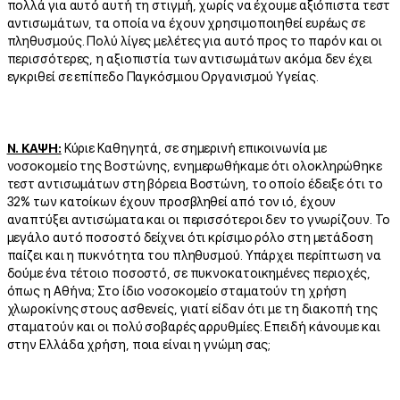
πολλά για αυτό αυτή τη στιγμή, χωρίς να έχουμε αξιόπιστα τεστ
αντισωμάτων, τα οποία να έχουν χρησιμοποιηθεί ευρέως σε
πληθυσμούς. Πολύ λίγες μελέτες για αυτό προς το παρόν και οι
περισσότερες, η αξιοπιστία των αντισωμάτων ακόμα δεν έχει
εγκριθεί σε επίπεδο Παγκόσμιου Οργανισμού Υγείας.
Ν. ΚΑΨΗ:
Κύριε Καθηγητά, σε σημερινή επικοινωνία με
νοσοκομείο της Βοστώνης, ενημερωθήκαμε ότι ολοκληρώθηκε
τεστ αντισωμάτων στη βόρεια Βοστώνη, το οποίο έδειξε ότι το
32% των κατοίκων έχουν προσβληθεί από τον ιό, έχουν
αναπτύξει αντισώματα και οι περισσότεροι δεν το γνωρίζουν. Το
μεγάλο αυτό ποσοστό δείχνει ότι κρίσιμο ρόλο στη μετάδοση
παίζει και η πυκνότητα του πληθυσμού. Υπάρχει περίπτωση να
δούμε ένα τέτοιο ποσοστό, σε πυκνοκατοικημένες περιοχές,
όπως η Αθήνα; Στο ίδιο νοσοκομείο σταματούν τη χρήση
χλωροκίνης στους ασθενείς, γιατί είδαν ότι με τη διακοπή της
σταματούν και οι πολύ σοβαρές αρρυθμίες. Επειδή κάνουμε και
στην Ελλάδα χρήση, ποια είναι η γνώμη σας;