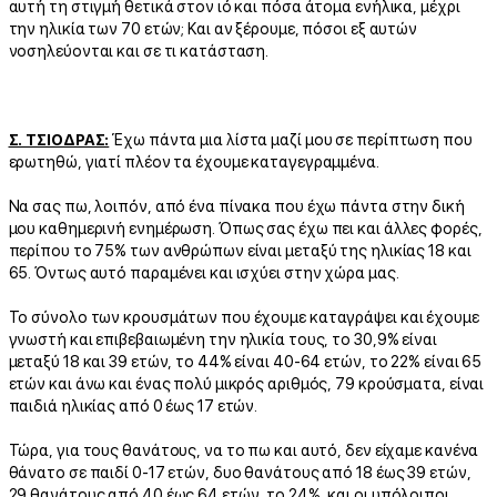
αυτή τη στιγμή θετικά στον ιό και πόσα άτομα ενήλικα, μέχρι
την ηλικία των 70 ετών; Και αν ξέρουμε, πόσοι εξ αυτών
νοσηλεύονται και σε τι κατάσταση.
Σ. ΤΣΙΟΔΡΑΣ:
Έχω πάντα μια λίστα μαζί μου σε περίπτωση που
ερωτηθώ, γιατί πλέον τα έχουμε καταγεγραμμένα.
Να σας πω, λοιπόν, από ένα πίνακα που έχω πάντα στην δική
μου καθημερινή ενημέρωση. Όπως σας έχω πει και άλλες φορές,
περίπου το 75% των ανθρώπων είναι μεταξύ της ηλικίας 18 και
65. Όντως αυτό παραμένει και ισχύει στην χώρα μας.
Το σύνολο των κρουσμάτων που έχουμε καταγράψει και έχουμε
γνωστή και επιβεβαιωμένη την ηλικία τους, το 30,9% είναι
μεταξύ 18 και 39 ετών, το 44% είναι 40-64 ετών, το 22% είναι 65
ετών και άνω και ένας πολύ μικρός αριθμός, 79 κρούσματα, είναι
παιδιά ηλικίας από 0 έως 17 ετών.
Τώρα, για τους θανάτους, να το πω και αυτό, δεν είχαμε κανένα
θάνατο σε παιδί 0-17 ετών, δυο θανάτους από 18 έως 39 ετών,
29 θανάτους από 40 έως 64 ετών, το 24%, και οι υπόλοιποι,