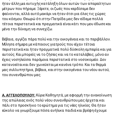
ήταν άλλη μια ευτυχής κατάληξη όλων αυτών των απαραίτητων
μέτρων που πήραμε. Ξέρετε, οι ζωές που κερδίσαμε δεν
φαίνονται, αλλά αυτό μακάρι να ήταν έτσι για όλες τις χώρες
του κόσμου. Θεωρώ ότι στην Πατρίδα μας δεν είδαμε πολλά
τέτοια περιστατικά και πραγματικά είναι κάτι που μου έδωσε και
μένα την δύναμη να συνεχίζω.
Βέβαια, αγγίζει πάρα πολύ και την οικογένεια και το περιβάλλον.
Μίλησα σήμερα με κάποιους γιατρούς που είχαν τέτοια
περιστατικά και ήταν πραγματικά πολύ δύσκολη εμπειρία και για
αυτούς. Και μπορείς να το ζήσεις και να το καταλάβεις, μόνο αν
έχεις νοσηλεύσει παρόμοια περιστατικά στο νοσοκομείο. Δεν
κατανοείται και δεν χωνεύεται με κανένα τρόπο. Και τα θερμά
μας συλλυπητήρια, βέβαια, και στην οικογένεια του νέου αυτού,
του συνανθρώπου μας.
Α. ΑΓΓΕΛΟΠΟΥΛΟΥ:
Κύριε Καθηγητά, με αφορμή την ανακοίνωση
της απώλειας ενός πολύ νέου συνανθρώπου μας έρχεται και
πάλι στο προσκήνιο το ερώτημα για τις νέες ηλικίες. Θα ήταν
εύκολο να γνωρίζουμε πόσα ανήλικα παιδιά και βρέφη έχουμε