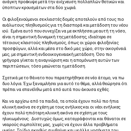
ανάγκη προέκυψε μετά την ανίχνευση πολλαπλών θετικών και
ύποπτων κρουσμάτων στα δύο χωριά.
Οι φιλοξενούμενοι σε κλειστές δομές αποτελούν από τους πιο
ευάλωτους πληθυσμούς για τη διασπορά και μετάδοση του νέου
ιού. Εμένα αυτό που συνεχίζει να με εκπλήσσει με αυτή τη νόσο,
είναι η σημαντική δυναμική της μετάδοσης, ιδιαίτερα σε
τέτοιους κλειστούς πληθυσμούς, όπως οι χώροι φιλοξενίας
προσφύγων, αλλά και μέσα στο δικό μας χώρο, στην οικογένειά
μας, με σημαντική ενδοοικογενειακή μετάδοση. Όσο πιο
γρήγορα γίνεται η αναγνώριση και η απομόνωση αυτών των
περιπτώσεων, τόσο μειώνεται η μετάδοση.
Σχετικά με το θάνατο που παρατηρήθηκε σε νέο άτομο, να πω
δυο λόγια. Έχω ξαναμιλήσει για αυτό το θέμα, αλλά θεώρησα ότι
πρέπει να επανέλθω μετά από αυτά που άκουσα εχθές.
Και να αρχίσω από τα παιδιά, τα οποία έχουν πολύ πιο ήπια
κλινική εικόνα σε σχέση με τους ενήλικες και οι νέοι ενήλικες
έχουν πολύ ηπιότερη κλινική εικόνα σε σχέση με τους
ηλικιωμένους. Δυστυχώς όμως, καταγράφονται και θάνατοι σε
νεαρούς συμπολίτες μας, χωρίς να έχουν άλλα προβλήματα
υγείας. Το ίδιο ακριβώς συμβαίνει και με άλλα νοσήματα του