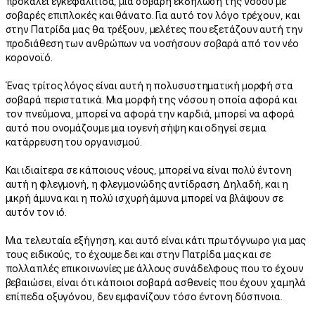
προκαλεί εγκεφαλίτιδα, μια σοβαρή εκδήλωση της νόσου με
σοβαρές επιπλοκές και θάνατο. Για αυτό τον λόγο τρέχουν, και
στην Πατρίδα μας θα τρέξουν, μελέτες που εξετάζουν αυτή την
προδιάθεση των ανθρώπων να νοσήσουν σοβαρά από τον νέο
κορονοϊό.
Ένας τρίτος λόγος είναι αυτή η πολυσυστηματική μορφή στα
σοβαρά περιστατικά. Μια μορφή της νόσου η οποία αφορά και
τον πνεύμονα, μπορεί να αφορά την καρδιά, μπορεί να αφορά
αυτό που ονομάζουμε μια ιογενή σήψη και οδηγεί σε μια
κατάρρευση του οργανισμού.
Και ιδιαίτερα σε κάποιους νέους, μπορεί να είναι πολύ έντονη
αυτή η φλεγμονή, η φλεγμονώδης αντίδραση. Δηλαδή, και η
μικρή άμυνα και η πολύ ισχυρή άμυνα μπορεί να βλάψουν σε
αυτόν τον ιό.
Μια τελευταία εξήγηση, και αυτό είναι κάτι πρωτόγνωρο για μας
τους ειδικούς, το έχουμε δει και στην Πατρίδα μας και σε
πολλαπλές επικοινωνίες με άλλους συνάδελφους που το έχουν
βεβαιώσει, είναι ότι κάποιοι σοβαρά ασθενείς που έχουν χαμηλά
επίπεδα οξυγόνου, δεν εμφανίζουν τόσο έντονη δύσπνοια.