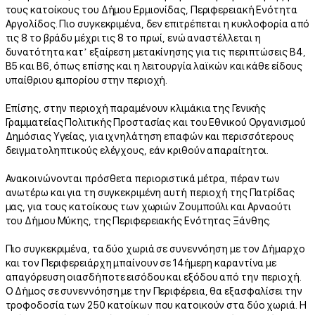
τους κατοίκους του Δήμου Ερμιονίδας, Περιφερειακή Ενότητα
Αργολίδος. Πιο συγκεκριμένα, δεν επιτρέπεται η κυκλοφορία από
τις 8 το βράδυ μέχρι τις 8 το πρωί, ενώ αναστέλλεται η
δυνατότητα κατ’ εξαίρεση μετακίνησης για τις περιπτώσεις Β4,
Β5 και Β6, όπως επίσης και η λειτουργία λαϊκών και κάθε είδους
υπαίθριου εμπορίου στην περιοχή.
Επίσης, στην περιοχή παραμένουν κλιμάκια της Γενικής
Γραμματείας Πολιτικής Προστασίας και του Εθνικού Οργανισμού
Δημόσιας Υγείας, για ιχνηλάτηση επαφών και περισσότερους
δειγματοληπτικούς ελέγχους, εάν κριθούν απαραίτητοι.
Ανακοινώνονται πρόσθετα περιοριστικά μέτρα, πέραν των
ανωτέρω και για τη συγκεκριμένη αυτή περιοχή της Πατρίδας
μας, για τους κατοίκους των χωριών Ζουμπούλι και Αρναούτι
του Δήμου Μύκης, της Περιφερειακής Ενότητας Ξάνθης.
Πιο συγκεκριμένα, τα δύο χωριά σε συνεννόηση με τον Δήμαρχο
και τον Περιφερειάρχη μπαίνουν σε 14ήμερη καραντίνα με
απαγόρευση οιασδήποτε εισόδου και εξόδου από την περιοχή.
Ο Δήμος σε συνεννόηση με την Περιφέρεια, θα εξασφαλίσει την
τροφοδοσία των 250 κατοίκων που κατοικούν στα δύο χωριά. Η