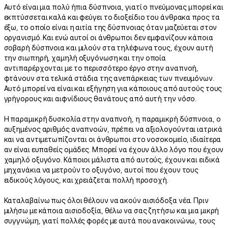
Αυτό είναι μια πολύ ήπια δύσπνοια, γιατί ο πνεύμονας μπορεί και
εκπτύσσεται καλά και φεύγει το διοξείδιο του άνθρακα προς τα
έξω, το οποίο είναι η αιτία της δύσπνοιας όταν μαζεύεται στον
οργανισμό. Και ενώ αυτοί οι άνθρωποι δεν εμφανίζουν κάποια
σοβαρή δύσπνοια και μιλούν στα τηλέφωνα τους, έχουν αυτή
την σιωπηρή, χαμηλή οξυγόνωση και την οποία
αντιπαρέρχονται με το περισσότερο έργο στην αναπνοή,
φτάνουν στα τελικά στάδια της ανεπάρκειας των πνευμόνων.
Αυτό μπορεί να είναι και εξήγηση για κάποιους από αυτούς τους
γρήγορους και αιφνίδιους θανάτους από αυτή την νόσο.
Η παραμικρή δυσκολία στην αναπνοή, η παραμικρή δύσπνοια, ο
αυξημένος αριθμός αναπνοών, πρέπει να αξιολογούνται ιατρικά
και να αντιμετωπίζονται οι άνθρωποι στο νοσοκομείο, ιδιαίτερα
αν είναι ευπαθείς ομάδες. Μπορεί να έχουν άλλο λόγο που έχουν
χαμηλό οξυγόνο. Κάποιοι μάλιστα από αυτούς, έχουν και ειδικά
μηχανάκια να μετρούν το οξυγόνο, αυτοί που έχουν τους
ειδικούς λόγους, και χρειάζεται πολλή προσοχή.
Καταλαβαίνω πως όλοι θέλουν να ακούν αισιόδοξα νέα. Πριν
μιλήσω με κάποια αισιοδοξία, θέλω να σας ζητήσω και μια μικρή
συγγνώμη, γιατί πολλές φορές με αυτά που ανακοινώνω, τους