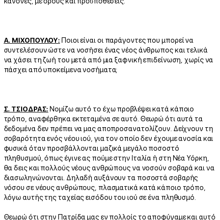
κανόνες, με όρους και προϋποθέσεις.
Α. ΜΙΧΟΠΟΥΛΟΥ:
Ποιοι είναι οι παράγοντες που μπορεί να
συντελέσουν ώστε να νοσήσει ένας νέος άνθρωπος και τελικά
να χάσει τη ζωή του μετά από μια ξαφνική επιδείνωση, χωρίς να
πάσχει από υποκείμενα νοσήματα;
Σ. ΤΣΙΟΔΡΑΣ:
Νομίζω αυτό το έχω προβλέψει κατά κάποιο
τρόπο, αναφέρθηκα εκτεταμένα σε αυτό. Θεωρώ ότι αυτά τα
δεδομένα δεν πρέπει να μας αποπροσανατολίζουν. Δείχνουν τη
σοβαρότητα ενός νέου ιού, για τον οποίο δεν έχουμε ανοσία και
φυσικά όταν προσβάλλονται μαζικά μεγάλο ποσοστό
πληθυσμού, όπως έγινε ας πούμε στην Ιταλία ή στη Νέα Υόρκη,
θα δεις και πολλούς νέους ανθρώπους να νοσούν σοβαρά και να
διασωληνώνονται. Δηλαδή αυξάνουν τα ποσοστά σοβαρής
νόσου σε νέους ανθρώπους, πλασματικά κατά κάποιο τρόπο,
λόγω αυτής της ταχείας εισόδου του ιού σε ένα πληθυσμό.
Θεωρώ ότι στην Πατρίδα μας εν πολλοίς το αποφύγαμε και αυτό