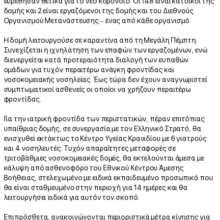
ευρέθησαν θετικά για το νέο κορονοϊό. Οι 148 είναι κάτοικοι της
δομής και 2 είναι εργαζόμενοι της δομής και του Διεθνούς
Οργανισμού Μετανάστευσης – ένας από κάθε οργανισμό.
Η δομή λειτουργούσε σε καραντίνα από τη Μεγάλη Πέμπτη.
Συνεχίζεται η ιχνηλάτηση των επαφών των εργαζομένων, ενώ
διενεργείται κατά προτεραιότητα διαλογή των ευπαθών
ομάδων για τυχόν περαιτέρω ανάγκη φροντίδας και
νοσοκομειακής νοσηλείας. Έως τώρα δεν έχουν αναγνωριστεί
συμπτωματικοί ασθενείς οι οποίοι να χρήζουν περαιτέρω
φροντίδας.
Για την ιατρική φροντίδα των περιστατικών, πέραν επιτόπιας
υπαίθριας δομής, σε συνεργασία με τον Ελληνικό Στρατό, θα
ενισχυθεί εκτάκτως το Κέντρο Υγείας Κρανιδίου με 6 γιατρούς
και 4 νοσηλευτές. Τυχόν απαραίτητες μεταφορές σε
τριτοβάθμιες νοσοκομειακές δομές, θα εκτελούνται άμεσα με
κάλυψη από ασθενοφόρο του Εθνικού Κέντρου Άμεσης
Βοήθειας, στελεχωμένο με ειδικά εκπαιδευμένο προσωπικό που
θα είναι σταθμευμένο στην περιοχή για 14 ημέρες και θα
λειτουργήσει ειδικά για αυτόν τον σκοπό.
Επιπρόσθετα, ανακοινώνονται περιοριστικά μέτρα κίνησης για