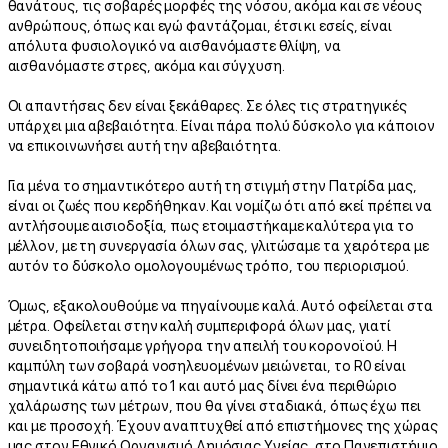
θανάτους, τις σοβαρές μορφές της νόσου, ακόμα και σε νέους
ανθρώπους, όπως και εγώ φαντάζομαι, έτσι κι εσείς, είναι
απόλυτα φυσιολογικό να αισθανόμαστε θλίψη, να
αισθανόμαστε στρες, ακόμα και σύγχυση.
Οι απαντήσεις δεν είναι ξεκάθαρες. Σε όλες τις στρατηγικές
υπάρχει μια αβεβαιότητα. Είναι πάρα πολύ δύσκολο για κάποιον
να επικοινωνήσει αυτή την αβεβαιότητα.
Για μένα το σημαντικότερο αυτή τη στιγμή στην Πατρίδα μας,
είναι οι ζωές που κερδήθηκαν. Και νομίζω ότι από εκεί πρέπει να
αντλήσουμε αισιοδοξία, πως ετοιμαστήκαμε καλύτερα για το
μέλλον, με τη συνεργασία όλων σας, γλιτώσαμε τα χειρότερα με
αυτόν το δύσκολο ομολογουμένως τρόπο, του περιορισμού.
Όμως, εξακολουθούμε να πηγαίνουμε καλά. Αυτό οφείλεται στα
μέτρα. Οφείλεται στην καλή συμπεριφορά όλων μας, γιατί
συνειδητοποιήσαμε γρήγορα την απειλή του κορονοϊού. Η
καμπύλη των σοβαρά νοσηλευομένων μειώνεται, το R0 είναι
σημαντικά κάτω από το 1 και αυτό μας δίνει ένα περιθώριο
χαλάρωσης των μέτρων, που θα γίνει σταδιακά, όπως έχω πει
και με προσοχή. Έχουν αναπτυχθεί από επιστήμονες της χώρας
μας στον Εθνικό Οργανισμό Δημόσιας Υγείας, στο Πανεπιστήμιο