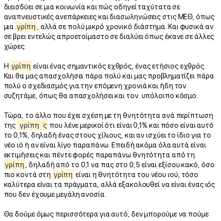
διεισδύει σε μια κοινωνία και πώς οδηγεί ταχύτατα σε
αναπνευστικές ανεπάρκειες και διασωληνώσεις στις ΜΕΘ, όπως
μια
γρίπη
, αλλά σε πολύ μικρό χρονικό διάστημα. Και φυσικά αν
σε βρει εντελώς απροετοίμαστο σε διαλύει όπως έκανε σε άλλες
χώρες.
Η
γρίπη
είναι ένας σημαντικός εχθρός, ένας ετήσιος εχθρός.
Και θα μας απασχολήσει πάρα πολύ και μας προβληματίζει πάρα
πολύ ο σχεδιασμός για την επόμενη χρονιά και ήδη τον
συζητάμε, όπως θα απασχολήσει και τον υπόλοιπο κόσμο.
Τώρα, το άλλο που έχει σχέση με τη θνητότητα ανά περίπτωση
της
γρίπη
ς
που λένε μερικοί ότι είναι 0,1% και πόσο είναι αυτό
το 0,1%, δηλαδή ένας στους χίλιους, και αν ισχύει το ίδιο για το
νέο ιό ή αν είναι λίγο παραπάνω. Επειδή ακόμα όλα αυτά είναι
εκτιμήσεις και πέντε φορές παραπάνω θνητότητα από τη
γρίπη
, δηλαδή από το 0,1 να πας στο 0,5 είναι εξίσου κακό, όσο
πιο κοντά στη
γρίπη
είναι η θνητότητα του νέου ιού, τόσο
καλύτερα είναι τα πράγματα, αλλά εξακολουθεί να είναι ένας ιός
που δεν έχουμε μεγάλη ανοσία.
Θα δούμε όμως περισσότερα για αυτό, δεν μπορούμε να πούμε