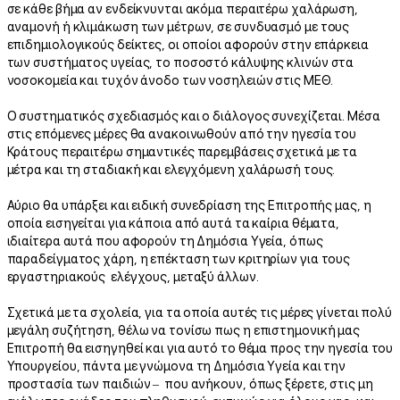
σε κάθε βήμα αν ενδείκνυνται ακόμα περαιτέρω χαλάρωση,
αναμονή ή κλιμάκωση των μέτρων, σε συνδυασμό με τους
επιδημιολογικούς δείκτες, οι οποίοι αφορούν στην επάρκεια
των συστήματος υγείας, το ποσοστό κάλυψης κλινών στα
νοσοκομεία και τυχόν άνοδο των νοσηλειών στις ΜΕΘ.
Ο συστηματικός σχεδιασμός και ο διάλογος συνεχίζεται. Μέσα
στις επόμενες μέρες θα ανακοινωθούν από την ηγεσία του
Κράτους περαιτέρω σημαντικές παρεμβάσεις σχετικά με τα
μέτρα και τη σταδιακή και ελεγχόμενη χαλάρωσή τους.
Αύριο θα υπάρξει και ειδική συνεδρίαση της Επιτροπής μας, η
οποία εισηγείται για κάποια από αυτά τα καίρια θέματα,
ιδιαίτερα αυτά που αφορούν τη Δημόσια Υγεία, όπως
παραδείγματος χάρη, η επέκταση των κριτηρίων για τους
εργαστηριακούς ελέγχους, μεταξύ άλλων.
Σχετικά με τα σχολεία, για τα οποία αυτές τις μέρες γίνεται πολύ
μεγάλη συζήτηση, θέλω να τονίσω πως η επιστημονική μας
Επιτροπή θα εισηγηθεί και για αυτό το θέμα προς την ηγεσία του
Υπουργείου, πάντα με γνώμονα τη Δημόσια Υγεία και την
προστασία των παιδιών – που ανήκουν, όπως ξέρετε, στις μη