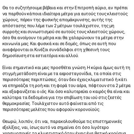
Θα το συζητήσουμε βέβαια και στην Επιτροπή αύριο, αν πρέπει
να παρθούν κάποια ιδιαίτερα μέτρα για αυτούς τους κλειστούς
χώρους, πέραν της φυσικής απομάκρυνσης, αυτής της
απόστασης που λέμε των 2 μέτρων τουλάχιστον, της μη
συρροής και συνωστισμού σε αυτούς τους κλειστούς χώρους,
όσο θα ανοίγουν τα μέτρα και θα χαλαρώνουν τα μέτρα στην
κοινωνία μας. Και φυσικά και σε δομές, όπως σε αυτή που
αναφέρονται οι Κινέζοι συνάδελφοι στη χθεσινή τους
δημοσίευση στα εστιατόρια και αλλού.
Είναι σημαντικό και μας προσθέτει γνώση. Η κύρια όμως αυτή τη
στιγμή μετάδοση είναι με τα αεροσταγονίδια, τα οποία στις
περισσότερες περιπτώσεις, όταν δεν έχεις κλιματιστικό ή κάτι
να επηρεάζει τη ροή και τη φορά του αέρα, πέφτουν στα 2 μέτρα
και εξαφανίζεται ο ιός. Και όσο καλυτερεύει ο καιρός θα είναι και
καλύτερα τα δεδομένα για την επιβίωση του ιού στις ζεστές
θερμοκρασίες. Τουλάχιστον αυτό φαίνεται από τις
περισσότερες μελέτες που αφορούν κορονοϊούς.
Θεωρώ, λοιπόν, ότι ναι, παρακολουθούμε τις επιστημονικές
εξελίξεις, ναι, ίσως αυτό να σημαίνει ότι όσο λιγότερο
χρησιμοποιείς το κλιματιστικό όταν έχεις ένα θετικό κρούσμα