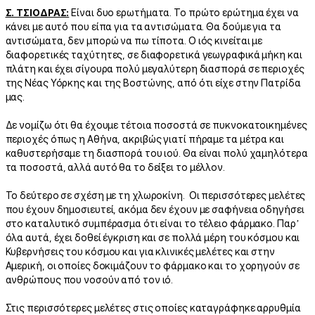
Σ. ΤΣΙΟΔΡΑΣ:
Είναι δυο ερωτήματα. Το πρώτο ερώτημα έχει να
κάνει με αυτό που είπα για τα αντισώματα. Θα δούμε για τα
αντισώματα, δεν μπορώ να πω τίποτα. Ο ιός κινείται με
διαφορετικές ταχύτητες, σε διαφορετικά γεωγραφικά μήκη και
πλάτη και έχει σίγουρα πολύ μεγαλύτερη διασπορά σε περιοχές
της Νέας Υόρκης και της Βοστώνης, από ότι είχε στην Πατρίδα
μας.
Δε νομίζω ότι θα έχουμε τέτοια ποσοστά σε πυκνοκατοικημένες
περιοχές όπως η Αθήνα, ακριβώς γιατί πήραμε τα μέτρα και
καθυστερήσαμε τη διασπορά του ιού. Θα είναι πολύ χαμηλότερα
τα ποσοστά, αλλά αυτό θα το δείξει το μέλλον.
Το δεύτερο σε σχέση με τη χλωροκίνη. Οι περισσότερες μελέτες
που έχουν δημοσιευτεί, ακόμα δεν έχουν με σαφήνεια οδηγήσει
στο καταλυτικό συμπέρασμα ότι είναι το τέλειο φάρμακο. Παρ’
όλα αυτά, έχει δοθεί έγκριση και σε πολλά μέρη του κόσμου και
Κυβερνήσεις του κόσμου και για κλινικές μελέτες και στην
Αμερική, οι οποίες δοκιμάζουν το φάρμακο και το χορηγούν σε
ανθρώπους που νοσούν από τον ιό.
Στις περισσότερες μελέτες στις οποίες καταγράφηκε αρρυθμία