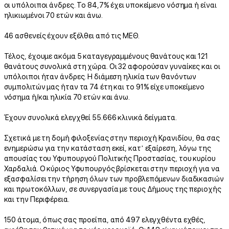
οι υπόλοιποι άνδρες. Το 84,7% έχει υποκείμενο νόσημα ή είναι
ηλικιωμένοι 70 ετών και άνω.
46 ασθενείς έχουν εξέλθει από τις ΜΕΘ.
Τέλος, έχουμε ακόμα 5 καταγεγραμμένους θανάτους και 121
θανάτους συνολικά στη χώρα. Οι 32 αφορούσαν γυναίκες και οι
υπόλοιποι ήταν άνδρες. Η διάμεση ηλικία των θανόντων
συμπολιτών μας ήταν τα 74 έτη και το 91% είχε υποκείμενο
νόσημα ή/και ηλικία 70 ετών και άνω.
Έχουν συνολικά ελεγχθεί 55.666 κλινικά δείγματα.
Σχετικά με τη δομή φιλοξενίας στην περιοχή Κρανιδίου, θα σας
ενημερώσω για την κατάσταση εκεί, κατ’ εξαίρεση, λόγω της
απουσίας του Υφυπουργού Πολιτικής Προστασίας, του κυρίου
Χαρδαλιά. Ο κύριος Υφυπουργός βρίσκεται στην περιοχή για να
εξασφαλίσει την τήρηση όλων των προβλεπόμενων διαδικασιών
και πρωτοκόλλων, σε συνεργασία με τους Δήμους της περιοχής
και την Περιφέρεια.
150 άτομα, όπως σας προείπα, από 497 ελεγχθέντα εχθές,