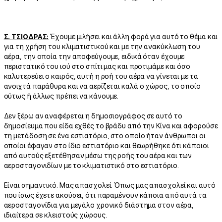
Σ. ΤΣΙΟΔΡΑΣ:
Έχουμε μιλήσει και άλλη φορά για αυτό το θέμα και
για τη χρήση του κλιματιστικού και με την ανακύκλωση του
αέρα, την οποία την αποφεύγουμε, ειδικά όταν έχουμε
περιστατικό του ιού στο σπίτι μας και προτιμάμε και όσο
καλυτερεύει ο καιρός, αυτή η ροή του αέρα να γίνεται με τα
ανοιχτά παράθυρα και να αερίζεται καλά ο χώρος, το οποίο
ούτως ή άλλως πρέπει να κάνουμε.
Δεν ξέρω αν αναφέρεται η δημοσιογράφος σε αυτό το
δημοσίευμα που είδα εχθές το βράδυ από την Κίνα και αφορούσε
τη μετάδοση σε ένα εστιατόριο, στο οποίο ήταν άνθρωποι οι
οποίοι έφαγαν στο ίδιο εστιατόριο και θεωρήθηκε ότι κάποιοι
από αυτούς εξετέθησαν μέσω της ροής του αέρα και των
αεροσταγονιδίων με το κλιματιστικό στο εστιατόριο.
Είναι σημαντικό. Μας απασχολεί. Όπως μας απασχολεί και αυτό
που ίσως έχετε ακούσει, ότι παραμένουν κάποια από αυτά τα
αεροσταγονίδια για μεγάλο χρονικό διάστημα στον αέρα,
ιδιαίτερα σε κλειστούς χώρους.