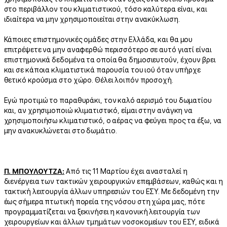
στο περιβάλλον του κλιματιστικού, τόσο καλύτερα είναι, και
ιδιαίτερα να μην χρησιμοποιείται στην ανακύκλωση.
Κάποιες επιστημονικές ομάδες στην Ελλάδα, και θα μου
επιτρέψετε να μην αναφερθώ περισσότερο σε αυτό γιατί είναι
επιστημονικά δεδομένα τα οποία θα δημοσιευτούν, έχουν βρει
και σε κάποια κλιματιστικά παρουσία του ιού όταν υπήρχε
θετικό κρούσμα στο χώρο. Θέλει λοιπόν προσοχή.
Εγώ προτιμώ το παραθυράκι, τον καλό αερισμό του δωματίου
και, αν χρησιμοποιώ κλιματιστικό, είμαι στην ανάγκη να
χρησιμοποιήσω κλιματιστικό, ο αέρας να φεύγει προς τα έξω, να
μην ανακυκλώνεται στο δωμάτιο.
Π. ΜΠΟΥΛΟΥΤΖΑ:
Από τις 11 Μαρτίου έχει ανασταλεί η
διενέργεια των τακτικών χειρουργικών επεμβάσεων, καθώς και η
τακτική λειτουργία άλλων υπηρεσιών του ΕΣΥ. Με δεδομένη την
έως σήμερα πτωτική πορεία της νόσου στη χώρα μας, πότε
προγραμματίζεται να ξεκινήσει η κανονική λειτουργία των
χειρουργείων και άλλων τμημάτων νοσοκομείων του ΕΣΥ, ειδικά