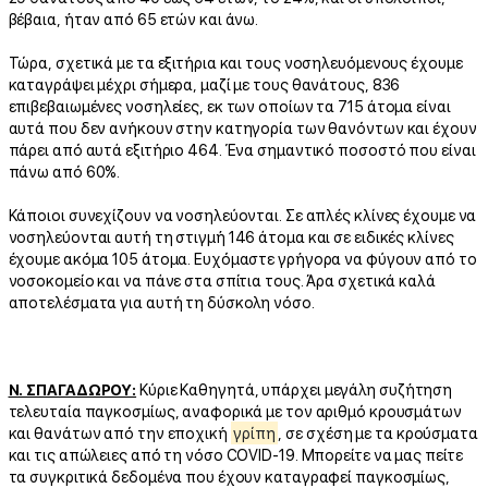
βέβαια, ήταν από 65 ετών και άνω.
Τώρα, σχετικά με τα εξιτήρια και τους νοσηλευόμενους έχουμε
καταγράψει μέχρι σήμερα, μαζί με τους θανάτους, 836
επιβεβαιωμένες νοσηλείες, εκ των οποίων τα 715 άτομα είναι
αυτά που δεν ανήκουν στην κατηγορία των θανόντων και έχουν
πάρει από αυτά εξιτήριο 464. Ένα σημαντικό ποσοστό που είναι
πάνω από 60%.
Κάποιοι συνεχίζουν να νοσηλεύονται. Σε απλές κλίνες έχουμε να
νοσηλεύονται αυτή τη στιγμή 146 άτομα και σε ειδικές κλίνες
έχουμε ακόμα 105 άτομα. Ευχόμαστε γρήγορα να φύγουν από το
νοσοκομείο και να πάνε στα σπίτια τους. Άρα σχετικά καλά
αποτελέσματα για αυτή τη δύσκολη νόσο.
Ν. ΣΠΑΓΑΔΩΡΟΥ:
Κύριε Καθηγητά, υπάρχει μεγάλη συζήτηση
τελευταία παγκοσμίως, αναφορικά με τον αριθμό κρουσμάτων
και θανάτων από την εποχική
γρίπη
, σε σχέση με τα κρούσματα
και τις απώλειες από τη νόσο COVID-19. Μπορείτε να μας πείτε
τα συγκριτικά δεδομένα που έχουν καταγραφεί παγκοσμίως,