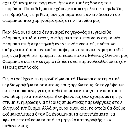
σχετιζόμενη με το φάρμακο, ήταν σε υψηλές δόσεις του
φαρμάκου. Παραδείγματος χάριν, κάποιες μελέτες στην Ινδία,
στη Βραζιλία, στην Κίνα, δεν χρησιμοποιήσαν τις δόσεις του
φαρμάκου που χορηγούμε εμείς στην Πατρίδα μας.
Παρ’ όλα αυτά αυτό δεν αναιρεί το γεγονός ότι για κάθε
φάρμακο, και ιδιαίτερα για φάρμακα που μπαίνουν σε μια νέα
φαρμακευτική στρατηγική έναντι ενός νέου ιού, πρέπει να
υπάρχει αυτό που ονομάζουμε φαρμακοεπαγρύπνηση και εδώ
μας έχει βοηθήσει πραγματικά πάρα πολύ ο Εθνικός Οργανισμός
Φαρμάκων και τον ευχαριστώ, ώστε να παρακολουθούμε τυχόν
τέτοιες επιπλοκές.
Οι γιατροί έχουν ενημερωθεί για αυτό. Γίνονται συστηματικά
καρδιογραφήματα σε αυτούς τους αρρώστους. Καταγράφουμε
αυτές τις παρενέργειες και θα δούμε εάν οδήγησαν σε κάποιο
ανεπιθύμητο αποτέλεσμα. Δεν φαίνεται, δεν έχουμε αυτή την
στιγμή ενημέρωση για τέτοιες σημαντικές παρενέργειες στον
ελληνικό πληθυσμό. Αλλά σίγουρα είναι κάτι το οποίο θα δούμε
ακόμα καλύτερα όταν θα έχουμε και τα αποτελέσματα, τα
πρώτα αποτελέσματα από το μητρώο καταγραφής των
ασθενών μας.