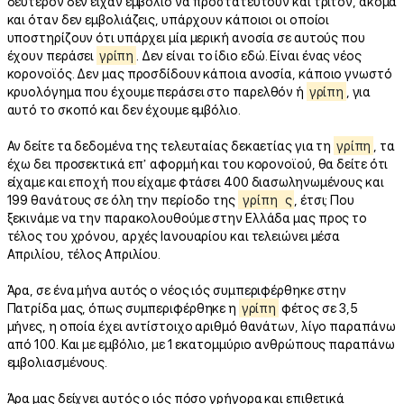
δεύτερον δεν είχαν εμβόλιο να προστατευτούν και τρίτον, ακόμα
και όταν δεν εμβολιάζεις, υπάρχουν κάποιοι οι οποίοι
υποστηρίζουν ότι υπάρχει μία μερική ανοσία σε αυτούς που
έχουν περάσει
γρίπη
. Δεν είναι το ίδιο εδώ. Είναι ένας νέος
κορονοϊός. Δεν μας προσδίδουν κάποια ανοσία, κάποιο γνωστό
κρυολόγημα που έχουμε περάσει στο παρελθόν ή
γρίπη
, για
αυτό το σκοπό και δεν έχουμε εμβόλιο.
Αν δείτε τα δεδομένα της τελευταίας δεκαετίας για τη
γρίπη
, τα
έχω δει προσεκτικά επ’ αφορμή και του κορονοϊού, θα δείτε ότι
είχαμε και εποχή που είχαμε φτάσει 400 διασωληνωμένους και
199 θανάτους σε όλη την περίοδο της
γρίπη
ς
, έτσι; Που
ξεκινάμε να την παρακολουθούμε στην Ελλάδα μας προς το
τέλος του χρόνου, αρχές Ιανουαρίου και τελειώνει μέσα
Απριλίου, τέλος Απριλίου.
Άρα, σε ένα μήνα αυτός ο νέος ιός συμπεριφέρθηκε στην
Πατρίδα μας, όπως συμπεριφέρθηκε η
γρίπη
φέτος σε 3,5
μήνες, η οποία έχει αντίστοιχο αριθμό θανάτων, λίγο παραπάνω
από 100. Και με εμβόλιο, με 1 εκατομμύριο ανθρώπους παραπάνω
εμβολιασμένους.
Άρα μας δείχνει αυτός ο ιός πόσο γρήγορα και επιθετικά