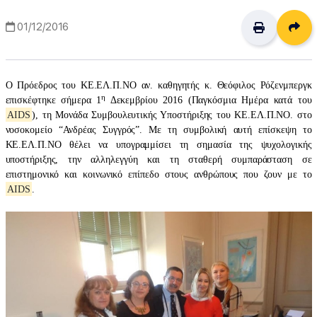
Δι
01/12/2016
Ο Πρόεδρος του ΚΕ.ΕΛ.Π.ΝΟ αν. καθηγητής κ. Θεόφιλος Ρόζενμπεργκ
η
επισκέφτηκε σήμερα 1
Δεκεμβρίου 2016 (Παγκόσμια Ημέρα κατά του
AIDS
), τη Μονάδα Συμβουλευτικής Υποστήριξης του ΚΕ.ΕΛ.Π.ΝΟ. στο
νοσοκομείο “Ανδρέας Συγγρός”. Με τη συμβολική αυτή επίσκεψη το
ΚΕ.ΕΛ.Π.ΝΟ θέλει να υπογραμμίσει τη σημασία της ψυχολογικής
υποστήριξης, την αλληλεγγύη και τη σταθερή συμπαράσταση σε
επιστημονικό και κοινωνικό επίπεδο στους ανθρώπους που ζουν με το
AIDS
.