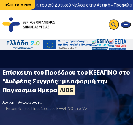
ντονη κυκλοφορία του ιού Δυτικού Νείλου στην Αττική – Προφυλαχθ
Τελευταία Νέα
Επίσκεψη του Προέδρου του ΚΕΕΛΠΝΟ στο
“Ανδρέας Συγγρός” με αφορμή την
Παγκόσμια Ημέρα
AIDS
Αρχική
Ανακοινώσεις
Επίσκεψη του Προέδρου του ΚΕΕΛΠΝΟ στο “Ανδρέας Συγγρός” με αφορμή την Παγκόσμια Ημέρα