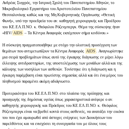
Ανδρέας Συγγρός, την Ιατρική Σχολή του Πανεπιστημίου Αθηνών, το
Μικροβιολογικό Εργαστήριο του Αριστοτελείου Πανεπιστημίου
Θεσσαλονίκης καθώς και της Μη Κυβερνητικής Οργάνωσης «Θετική
Φωνή», υπό την προεδρεία του αν. καθηγητή χειρουργικής και Προέδρου
του ΚΕ.ΕΛ.Π.ΝΟ. κ. Θεόφιλου Ρόζενμπεργκ. Θέμα της σύσκεψης ήταν
«HIV/
AIDS
– Τα Κέντρα Αναφοράς εκπέμπουν σήμα κινδύνου.»
Η σύσκεψη πραγματοποιήθηκε με στόχο την ολιστική προσέγγιση των
θεμάτων που αντιμετωπίζουν τα Κέντρα Αναφοράς
AIDS
. Αναγνωρίστηκε
μια σειρά προβλημάτων όπως αυτό της έγκαιρης διάγνωσης εν μέρει λόγω
έλλειψης αντιδραστηρίων, της υποστελέχωσης των μονάδων αλλά και της
κάλυψης των νοσηλίων των ασθενών. Τονίστηκε ότι η διάγνωση και η
έγκαιρη παρέμβαση είναι πρωτίστης σημασίας αλλά και ότι ένα μέρος του
πληθυσμού παραμένει ακόμη αδιάγνωστο.
Προτεραιότητα του ΚΕ.ΕΛ.Π.ΝΟ. στο πλαίσιο της πρόληψης και
προαγωγής της δημόσιας υγείας όπως χαρακτηριστικά ανέφερε ο αν.
καθηγητής χειρουργικής και Πρόεδρος του ΚΕ.ΕΛ.Π.ΝΟ. κ. Θεόφιλος
Ρόζενμπεργκ είναι να βρεθεί κοντά στους ασθενείς, να ανατάξει την εικόνα
του που έχει αμαυρωθεί από άστοχες ενέργειες των Διοικήσεων του
παρελθόντος και να ενισχύσει τη συνεργασία του με όλους τους