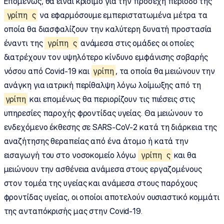
Επομένως, θα είναι κρίσιμο για την προσεχή περίοδο της
γρίπη
ς
να εφαρμόσουμε εμπεριστατωμένα μέτρα τα
οποία θα διασφαλίζουν την καλύτερη δυνατή προστασία
έναντι της
γρίπη
ς
ανάμεσα στις ομάδες οι οποίες
διατρέχουν τον υψηλότερο κίνδυνο εμφάνισης σοβαρής
νόσου από Covid-19 και
γρίπη
, τα οποία θα μειώνουν την
ανάγκη για ιατρική περίθαλψη λόγω λοίμωξης από τη
γρίπη
και επομένως θα περιορίζουν τις πιέσεις στις
υπηρεσίες παροχής φροντίδας υγείας. Θα μειώνουν το
ενδεχόμενο έκθεσης σε SARS-CoV-2 κατά τη διάρκεια της
αναζήτησης θεραπείας από ένα άτομο ή κατά την
εισαγωγή του στο νοσοκομείο λόγω
γρίπη
ς
και θα
μειώνουν την ασθένεια ανάμεσα στους εργαζομένους
στον τομέα της υγείας και ανάμεσα στους παρόχους
φροντίδας υγείας, οι οποίοι αποτελούν ουσιαστικό κομμάτι
της ανταπόκρισής μας στην Covid-19.