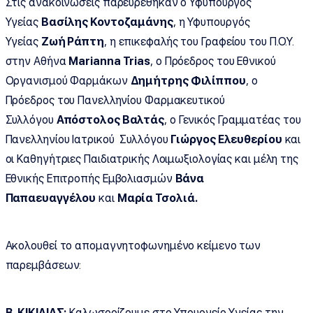
Στις ανακοινώσεις παρευρέθηκαν ο Υφυπουργός
Υγείας
Βασίλης Κοντοζαμάνης
, η Υφυπουργός
Υγείας
Ζωή Ράπτη
, η επικεφαλής του Γραφείου του Π.Ο.Υ.
στην Αθήνα
Marianna Trias
, ο Πρόεδρος του Εθνικού
Οργανισμού Φαρμάκων
Δημήτρης Φιλίππου
, ο
Πρόεδρος του Πανελληνίου Φαρμακευτικού
Συλλόγου
Απόστολος Βαλτάς
, ο Γενικός Γραμματέας του
Πανελληνίου Ιατρικού Συλλόγου
Γιώργος Ελευθερίου
και
οι Καθηγήτριες Παιδιατρικής Λοιμωξιολογίας και μέλη της
Εθνικής Επιτροπής Εμβολιασμών
Βάνα
Παπαευαγγέλου
και
Μαρία Τσολιά.
Ακολουθεί το απομαγνητοφωνημένο κείμενο των
παρεμβάσεων:
Β. ΚΙΚΙΛΙΑΣ:
Καλωσορίζουμε στο Υπουργείο Υγείας την