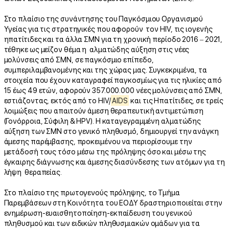
Στο πλαίσιο της συνάντησης του Παγκόσμιου Οργανισμού
Υγείας για τις στρατηγικές που αφορούν τον HIV, τις ιογενής
ηπατίτιδες και τα άλλα ΣΜΝ για τη χρονική περίοδο 2016 – 2021,
τέθηκε ως μείζον θέμα η αλματώδης αύξηση στις νέες
μολύνσεις από ΣΜΝ, σε παγκόσμιο επίπεδο,
συμπεριλαμβανομένης και της χώρας μας. Συγκεκριμένα, τα
στοιχεία που έχουν καταγραφεί παγκοσμίως για τις ηλικίες από
15 έως 49 ετών, αφορούν 357.000.000 νέες μολύνσεις από ΣΜΝ,
εστιάζοντας, εκτός από το HIV/
AIDS
και τις Ηπατίτιδες, σε τρείς
λοιμώξεις που απαιτούν άμεση θεραπευτική αντιμετώπιση
(Γονόρροια, Σύφιλη & HPV). Η καταγεγραμμένη αλματώδης
αύξηση των ΣΜΝ στο γενικό πληθυσμό, δημιουργεί την ανάγκη
άμεσης παρέμβασης, προκειμένου να περιορίσουμε την
μετάδοσή τους τόσο μέσω της πρόληψης όσο και μέσω της
έγκαιρης διάγνωσης και άμεσης διασύνδεσης των ατόμων για τη
λήψη θεραπείας.
Στο πλαίσιο της πρωτογενούς πρόληψης, το Τμήμα
Παρεμβάσεων στη Κοινότητα του ΕΟΔΥ δραστηριοποιείται στην
ενημέρωση-ευαισθητοποίηση-εκπαίδευση του γενικού
πληθυσμού και των ειδικών πληθυσμιακών ομάδων για τα