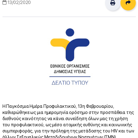
Δι
13/02/2020
Η Παγκόσμια Ημέρα Προφυλακτικού, 13η Φεβρουαρίου,
καθιερώθηκε ως μια ημερομηνία ορόσημο στην προσπάθεια της
διεθνούς κοινότητας να κάνει συνείδηση όλων μας τη χρήση
του προφυλακτικού, ως μέσο ατομικής ευθύνης και κοινωνικής
συμπεριφοράς, για την πρόληψη της μετάδοσης του HIV και των
άλλων Σεξουαλικώς Μεταδιδομένων Νοσημάτων (ΣΜΝ).