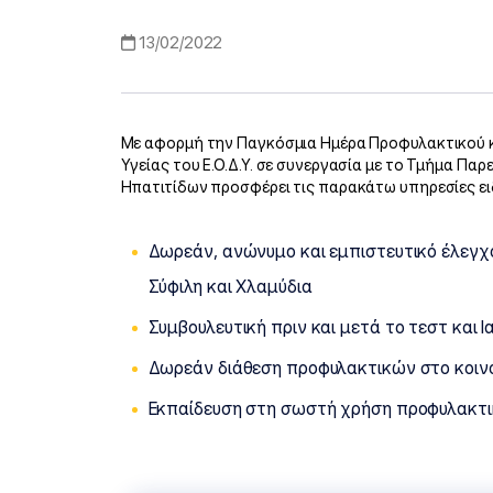
13/02/2022
Με αφορμή την Παγκόσμια Ημέρα Προφυλακτικού κα
Υγείας του Ε.Ο.Δ.Υ. σε συνεργασία με το Τμήμα Παρ
Ηπατιτίδων προσφέρει τις παρακάτω υπηρεσίες ειδ
Δωρεάν, ανώνυμο και εμπιστευτικό έλεγχο μ
Σύφιλη και Χλαμύδια
Συμβουλευτική πριν και μετά το τεστ και 
Δωρεάν διάθεση προφυλακτικών στο κοιν
Εκπαίδευση στη σωστή χρήση προφυλακτι