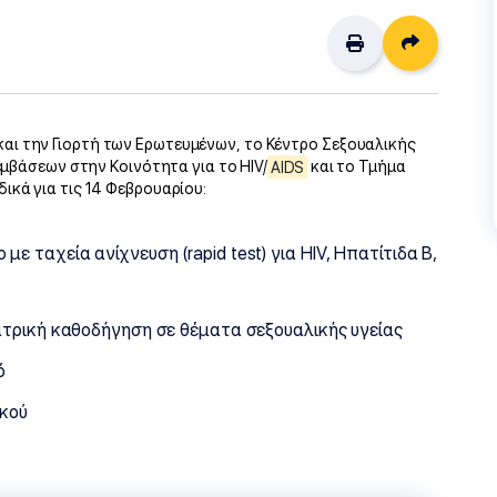
Διαμοιρ
ι την Γιορτή των Ερωτευμένων, το Κέντρο Σεξουαλικής
εμβάσεων στην Κοινότητα για το HIV/
AIDS
και το Τμήμα
ικά για τις 14 Φεβρουαρίου:
ε ταχεία ανίχνευση (rapid test) για HIV, Ηπατίτιδα Β,
Ιατρική καθοδήγηση σε θέματα σεξουαλικής υγείας
ό
κού