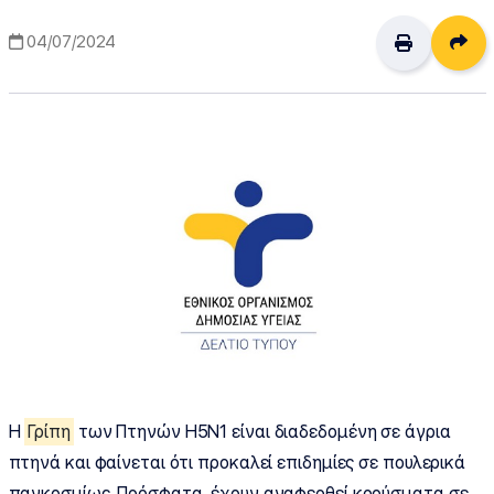
Δι
04/07/2024
Η
Γρίπη
των Πτηνών H5N1 είναι διαδεδομένη σε άγρια
πτηνά και φαίνεται ότι προκαλεί επιδημίες σε πουλερικά
παγκοσμίως. Πρόσφατα, έχουν αναφερθεί κρούσματα σε