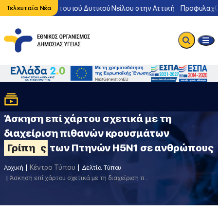
ονη κυκλοφορία του ιού Δυτικού Νείλου στην Αττική – Προφυλαχθεί
Τελευταία Νέα
Άσκηση επί χάρτου σχετικά με τη
διαχείριση πιθανών κρουσμάτων
Γρίπη
ς
των Πτηνών Η5Ν1 σε ανθρώπους
Κέντρο Τύπου
Αρχική
Δελτία Τύπου
Άσκηση επί χάρτου σχετικά με τη διαχείριση πιθανών κρουσμάτων
Γρί