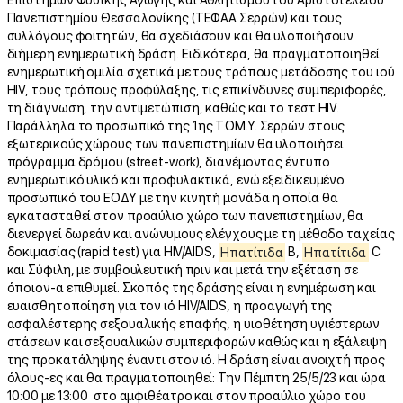
Επιστημών Φυσικής Αγωγής και Αθλητισμού του Αριστοτελείου
Πανεπιστημίου Θεσσαλονίκης (ΤΕΦΑΑ Σερρών) και τους
συλλόγους φοιτητών, θα σχεδιάσουν και θα υλοποιήσουν
διήμερη ενημερωτική δράση. Ειδικότερα, θα πραγματοποιηθεί
ενημερωτική ομιλία σχετικά με τους τρόπους μετάδοσης του ιού
HIV, τους τρόπους προφύλαξης, τις επικίνδυνες συμπεριφορές,
τη διάγνωση, την αντιμετώπιση, καθώς και το τεστ HIV.
Παράλληλα το προσωπικό της 1ης Τ.ΟΜ.Υ. Σερρών στους
εξωτερικούς χώρους των πανεπιστημίων θα υλοποιήσει
πρόγραμμα δρόμου (street-work), διανέμοντας έντυπο
ενημερωτικό υλικό και προφυλακτικά, ενώ εξειδικευμένο
προσωπικό του ΕΟΔΥ με την κινητή μονάδα η οποία θα
εγκατασταθεί στον προαύλιο χώρο των πανεπιστημίων, θα
διενεργεί δωρεάν και ανώνυμους ελέγχους με τη μέθοδο ταχείας
δοκιμασίας (rapid test) για HIV/AIDS,
Ηπατίτιδα
Β,
Ηπατίτιδα
C
και Σύφιλη, με συμβουλευτική πριν και μετά την εξέταση σε
όποιον-α επιθυμεί. Σκοπός της δράσης είναι η ενημέρωση και
ευαισθητοποίηση για τον ιό HIV/AIDS, η προαγωγή της
ασφαλέστερης σεξουαλικής επαφής, η υιοθέτηση υγιέστερων
στάσεων και σεξουαλικών συμπεριφορών καθώς και η εξάλειψη
της προκατάληψης έναντι στον ιό. Η δράση είναι ανοιχτή προς
όλους-ες και θα πραγματοποιηθεί: Την Πέμπτη 25/5/23 και ώρα
10:00 με 13:00 στο αμφιθέατρο και στον προαύλιο χώρο του