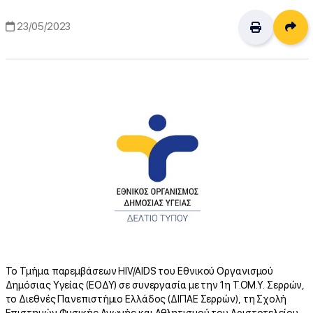
Δι
23/05/2023
Το Τμήμα παρεμβάσεων HIV/AIDS του Εθνικού Οργανισμού
Δημόσιας Υγείας (ΕΟΔΥ) σε συνεργασία με την 1η Τ.ΟΜ.Υ. Σερρών,
το Διεθνές Πανεπιστήμιο Ελλάδος (ΔΙΠΑΕ Σερρών), τη Σχολή