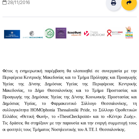
Δι
28/11/2016
Φέτος η ενημερωτική παρέμβαση θα υλοποιηθεί σε συνεργασία με την
Περιφέρεια Κεντρικής Μακεδονίας και το Τμήμα Πρόληψης και Προαγωγής
Υγείας της Δ/νσης Δημόσιας Υγείας της Περιφέρειας Κεντρικής
Μακεδονίας, το Δήμο Θεσσαλονίκης και το Τμήμα Προστασίας και
Προαγωγής της Δημόσιας Υγείας της Δ/νσης Κοινωνικής Προστασίας και
Δημόσιας Υγείας, το Φαρμακευτικό Σύλλογο Θεσσαλονίκης, τη
συλλογικότητα HOMOphonia Thessaloniki Pride, το Σύλλογο Οροθετικών
Ελλάδος «Θετική Φωνή», το «ThessCheckpoint» και το «Κέντρο Ζωής».
Τις δράσεις θα στηρίξουν με την παρουσία και την ενεργή συμμετοχή τους
οι φοιτητές τους Τμήματος Νοσηλευτικής του Α.ΤΕ.Ι. Θεσσαλονίκης.