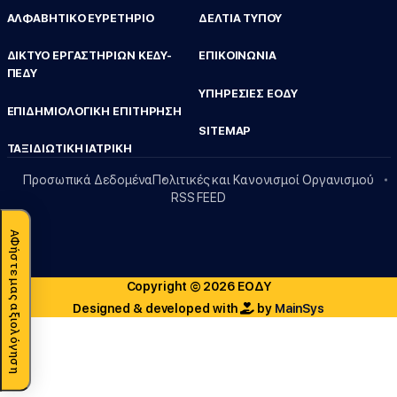
ΑΛΦΑΒΗΤΙΚΟ ΕΥΡΕΤΗΡΙΟ
ΔΕΛΤΙΑ ΤΥΠΟΥ
ΔΙΚΤΥΟ ΕΡΓΑΣΤΗΡΙΩΝ ΚΕΔΥ-
ΕΠΙΚΟΙΝΩΝΙΑ
ΠΕΔΥ
ΥΠΗΡΕΣΙΕΣ ΕΟΔΥ
ΕΠΙΔΗΜΙΟΛΟΓΙΚΗ ΕΠΙΤΗΡΗΣΗ
SITEMAP
ΤΑΞΙΔΙΩΤΙΚΗ ΙΑΤΡΙΚΗ
Προσωπικά Δεδομένα
Πολιτικές και Κανονισμοί Οργανισμού
RSS FEED
ΑΦήστε μας αξιολόγηση
Copyright © 2026 ΕΟΔΥ
Designed & developed with
by
MainSys