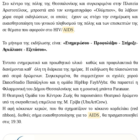
Στο κέντρο της πόλης της Θεσσαλονίκης και συγκεκριμένα στην Πλατεία
Αριστοτέλους, μπροστά από τον κινηματογράφο «Ολύμπιον», θα λάβουν
χώρα
σειρά εκδηλώσεων, οι οποίες έχουν ως στόχο την ενημέρωση και
ευαισθητοποίηση του γενικού πληθυσμού της πόλης και των επισκεπτών της
σε θέματα που αφορούν στο HIV/
AIDS
.
Το μήνυμα της εκδήλωσης είναι:
«Ενημερώσου - Προφυλάξου - Στήριξε-
Αγκάλιασε - Εξετάσου».
Έντυπο ενημερωτικό και προωθητικό υλικό καθώς και προφυλακτικά θα
διανέμονται καθ' όλη τη διάρκεια της ημέρας. Η εκδήλωση θα πλαισιώνεται
από σειρά δρώμενων. Συγκεκριμένα, θα συμμετέχουν οι σχολές χορού
DanceStudio Παπάζογλου και η ομάδα HipHop FayhVybz. Θα παραστεί η
Φιλαρμονική του Δήμου Θεσσαλονίκης και η μουσική μπάντα Paranaue.
Η Θεατρική Ομάδα του Κέντρου Ζωής θα παρουσιάσει Θεατρικό δρώμενο
υπό τη σκηνοθετική επιμέλεια της Μ. Γρίβα (UbuArtCrew).
Η αφή κόκκινων κεριών, που θα σχηματίζουν το κόκκινο κορδελάκι (red
ribbon), διεθνές σήμα ευαισθητοποίησης για το
AIDS
, θα πραγματοποιηθεί
στις 19:30.