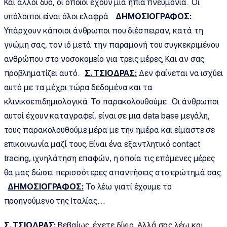
Και άλλοι δύο, οι οποίοι έχουν μια ήπια πνευμονία. Οι
υπόλοιποι είναι όλοι ελαφρά.
ΔΗΜΟΣΙΟΓΡΑΦΟΣ:
Υπάρχουν κάποιοι άνθρωποι που διέσπειραν, κατά τη
γνώμη σας, τον ιό μετά την παραμονή του συγκεκριμένου
ανθρώπου στο νοσοκομείο για τρεις μέρες; Και αν σας
προβληματίζει αυτό.
Σ. ΤΣΙΟΔΡΑΣ:
Δεν φαίνεται να ισχύει
αυτό με τα μέχρι τώρα δεδομένα και τα
κλινικοεπιδημιολογικά. Το παρακολουθούμε. Οι άνθρωποι
αυτοί έχουν καταγραφεί, είναι σε μια data base μεγάλη,
τους παρακολουθούμε μέρα με την ημέρα και είμαστε σε
επικοινωνία μαζί τους. Είναι ένα εξαντλητικό contact
tracing, ιχνηλάτηση επαφών, η οποία τις επόμενες μέρες
θα μας δώσει περισσότερες απαντήσεις στο ερώτημά σας.
ΔΗΜΟΣΙΟΓΡΑΦΟΣ:
Το λέω γιατί έχουμε το
προηγούμενο της Ιταλίας…
Σ. ΤΣΙΟΔΡΑΣ:
Βεβαίως, έχετε δίκιο. Αλλά σας λέω και