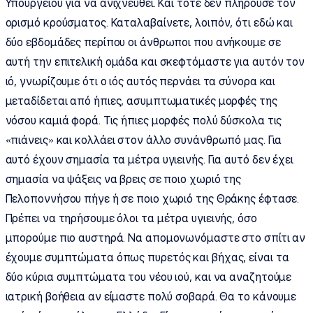
Υπουργείου για να ανιχνευθεί. Και τότε δεν πληρούσε τον
ορισμό κρούσματος. Καταλαβαίνετε, λοιπόν, ότι εδώ και
δύο εβδομάδες περίπου οι άνθρωποι που ανήκουμε σε
αυτή την επιτελική ομάδα και σκεφτόμαστε για αυτόν τον
ιό, γνωρίζουμε ότι ο ιός αυτός περνάει τα σύνορα και
μεταδίδεται από ήπιες, ασυμπτωματικές μορφές της
νόσου καμιά φορά. Τις ήπιες μορφές πολύ δύσκολα τις
«πιάνεις» και κολλάει στον άλλο συνάνθρωπό μας. Για
αυτό έχουν σημασία τα μέτρα υγιεινής. Για αυτό δεν έχει
σημασία να ψάξεις να βρεις σε ποιο χωριό της
Πελοποννήσου πήγε ή σε ποιο χωριό της Θράκης έφτασε.
Πρέπει να τηρήσουμε όλοι τα μέτρα υγιεινής, όσο
μπορούμε πιο αυστηρά. Να απομονωνόμαστε στο σπίτι αν
έχουμε συμπτώματα όπως πυρετός και βήχας, είναι τα
δύο κύρια συμπτώματα του νέου ιού, και να αναζητούμε
ιατρική βοήθεια αν είμαστε πολύ σοβαρά. Θα το κάνουμε