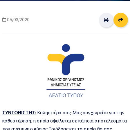
Δι
05/03/2020
ΣΥΝΤΟΝΙΣΤΗΣ:
Καλησπέρα σας. Μας συγχωρείτε για την
καθυστέρηση, η οποία οφείλεται σε κάποια αποτελέσματα
που ανέμενε ο κύριος Τσιόδρας και τα οποία θα σας