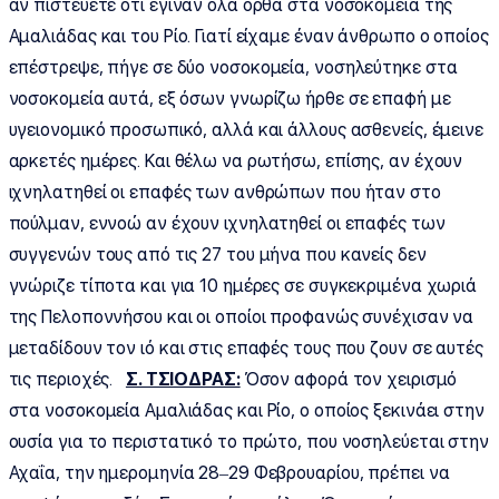
αν πιστεύετε ότι έγιναν όλα ορθά στα νοσοκομεία της
Αμαλιάδας και του Ρίο. Γιατί είχαμε έναν άνθρωπο ο οποίος
επέστρεψε, πήγε σε δύο νοσοκομεία, νοσηλεύτηκε στα
νοσοκομεία αυτά, εξ όσων γνωρίζω ήρθε σε επαφή με
υγειονομικό προσωπικό, αλλά και άλλους ασθενείς, έμεινε
αρκετές ημέρες. Και θέλω να ρωτήσω, επίσης, αν έχουν
ιχνηλατηθεί οι επαφές των ανθρώπων που ήταν στο
πούλμαν, εννοώ αν έχουν ιχνηλατηθεί οι επαφές των
συγγενών τους από τις 27 του μήνα που κανείς δεν
γνώριζε τίποτα και για 10 ημέρες σε συγκεκριμένα χωριά
της Πελοποννήσου και οι οποίοι προφανώς συνέχισαν να
μεταδίδουν τον ιό και στις επαφές τους που ζουν σε αυτές
τις περιοχές.
Σ. ΤΣΙΟΔΡΑΣ:
Όσον αφορά τον χειρισμό
στα νοσοκομεία Αμαλιάδας και Ρίο, ο οποίος ξεκινάει στην
ουσία για το περιστατικό το πρώτο, που νοσηλεύεται στην
Αχαΐα, την ημερομηνία 28–29 Φεβρουαρίου, πρέπει να