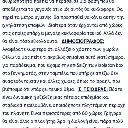
ανθρωπότητα πρέπει να περάσει σε μία φάση που θα
αποδέχεται το γεγονός ότι ο ιός αυτός θα κυκλοφορεί. Θα
τηρεί τα μέτρα υγιεινής, θα προσπαθεί να κάνει αυτήν την
ιχνηλάτηση επαφών, ιδιαίτερα όταν έρχονται από χώρες
στις οποίες υπάρχει μεγάλη κυκλοφορία του ιού. Αλλά δεν
θα είναι τόσο εύκολο αυτό.
ΔΗΜΟΣΙΟΓΡΑΦΟΣ:
Αναφέρατε νωρίτερα ότι αλλάζει ο χάρτης των χωρών.
Θέλω να μας πείτε τι ακριβώς σημαίνει αυτό γιατί σήμερα,
για παράδειγμα, που είχαμε την επίδειξη των isolation box
στο Γεννηματάς, στην ταμπέλα που υπήρχε απέξω δεν
αναφερόντουσαν και άλλες χώρες, όπως το Ισραήλ, που
βλέπουμε ότι υπάρχει τελικά θέμα.
Σ. ΤΣΙΟΔΡΑΣ:
Είδατε,
είναι δυναμική η εξέλιξη μιας τέτοιας επιδημίας και
σταδιακά περιλαμβάνει οποιαδήποτε πληττόμενη περιοχή
του πλανήτη. Είναι περισσότερες από 80 χώρες. Γρήγορα
θα είναι όλος ο πλανήτης. Άρα, η διαλογή είναι πάρα πολύ