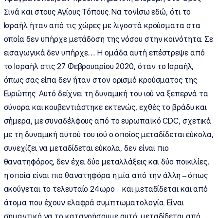
Σινά και στους Αγίους Τόπους. Να τονίσω εδώ, ότι το
Ισραήλ ήταν από τις χώρες με λιγοστά κρούσματα στα
οποία δεν υπήρχε μετάδοση της νόσου στην κοινότητα. Σε
εισαγωγικά δεν υπήρχε… Η ομάδα αυτή επέστρεψε από
το Ισραήλ στις 27 Φεβρουαρίου 2020, όταν το Ισραήλ,
όπως σας είπα δεν ήταν στον ορισμό κρούσματος της
Ευρώπης. Αυτό δείχνει τη δυναμική του ιού να ξεπερνά τα
σύνορα και κουβεντιάστηκε εκτενώς, εχθές το βράδυ και
σήμερα, με συναδέλφους από το ευρωπαϊκό CDC, σχετικά
με τη δυναμική αυτού του ιού ο οποίος μεταδίδεται εύκολα,
συνεχίζει να μεταδίδεται εύκολα, δεν είναι πιο
θανατηφόρος, δεν έχει δύο μεταλλάξεις και δύο ποικιλίες,
η οποία είναι πιο θανατηφόρα η μία από την άλλη – όπως
ακούγεται το τελευταίο 24ωρο – και μεταδίδεται και από
άτομα που έχουν ελαφρά συμπτωματολογία. Είναι
σημαντικό να το κατανοήσουμε αυτό: μεταδίδεται από