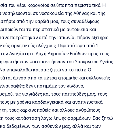
υσία του νέου κορονοϊού σε ύποπτα περιστατικά. Η
 νοσηλεύονται σε νοσοκομεία της Αθήνας και της
ιστήσω από την καρδιά μου, τους συναδέλφους
εριποιούνται τα περιστατικά με αυτοθυσία και
επαναπατρίστηκαν από την Ιαπωνία, πήραν εξιτήριο
κούς αρνητικούς ελέγχους. Περισσότερα από 1
ό την Ανεξάρτητη Αρχή Δημοσίων Εσόδων προς τους
ρφή ερωτήσεων και απαντήσεων του Υπουργείου Υγείας
 Να επαναλάβω και σας ζητώ να το πείτε. Ο
ρτάται άμεσα από τα μέτρα ατομικής και συλλογικής
ίναι σαφές: δεν υποτιμάμε τον κίνδυνο,
σμού, τις γιαγιάδες και τους παππούδες μας, τους
ους με χρόνια καρδιαγγειακά και αναπνευστικά
ήτη, τους καρκινοπαθείς και άλλους ανθρώπους
ακή τους κατάσταση λόγω λήψης φαρμάκων. Σας ζητώ
πικά δεδομένων των ασθενών μας, αλλά και των