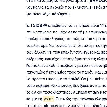
στα πλάνα μας και θα γίνει άμεσα.
ΔΗΜΟΣΙ
γονείς για τα σχολεία που έκλεισαν. Η εικόνα 
για ποιοι λόγο πάρθηκαν;
Σ. ΤΣΙΟΔΡΑΣ:
Βεβαίως, να εξηγήσω. Είναι 14 
την κατηγορία που είχαν επαφή με επιβεβαιωμ
προληπτικούς λόγους και πάλι, και πάλι με π
το κλείσαμε. Να τονίσω εδώ, ότι αυτή η κατη
των άλλων 14, που επελέγησαν εχθές και αφ
εκδρομές, που είχαν επιστρέψει από τις πληττ
Και πάλι ένα καθ’ υπερβολήν μέτρο που συνή
πανδημίας ή επιδημίας προς το παρόν, και γι
να προστατεύσουμε τα παιδιά. Θα μου πείτε, 
τόσο σοβαρά. Αλλά κανείς δεν ξέρει αν και πό
το αν και πόσο διασπείρουν Επειδή υπάρχει ισ
και με τη
γρίπη
. Ευτυχώς την περνούν ελαφρά.
τα οποία αφορούν μεμονωμένα σποραδικά σχολ