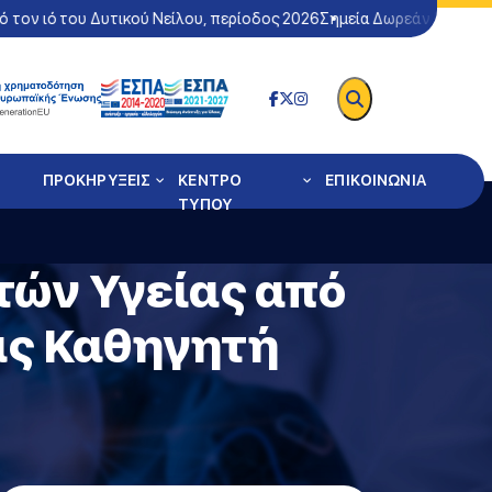
 ιό του Δυτικού Νείλου, περίοδος 2026
Σημεία Δωρεάν Ελέγχου Cov
ΠΡΟΚΗΡΥΞΕΙΣ
ΚΕΝΤΡΟ
ΕΠΙΚΟΙΝΩΝΙΑ
ΤΥΠΟΥ
ών Υγείας από
ας Καθηγητή