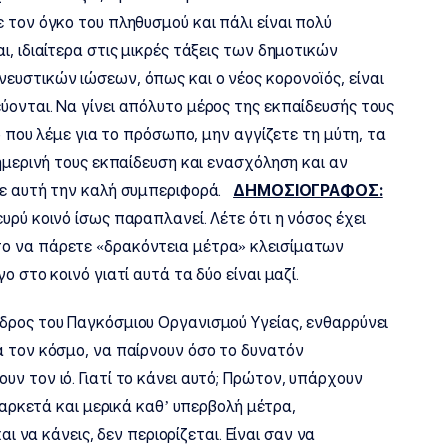
 τον όγκο του πληθυσμού και πάλι είναι πολύ
, ιδιαίτερα στις μικρές τάξεις των δημοτικών
ευστικών ιώσεων, όπως και ο νέος κορονοϊός, είναι
ύονται. Να γίνει απόλυτο μέρος της εκπαίδευσής τους
τό που λέμε για το πρόσωπο, μην αγγίζετε τη μύτη, τα
θημερινή τους εκπαίδευση και ενασχόληση και αν
σε αυτή την καλή συμπεριφορά.
ΔΗΜΟΣΙΟΓΡΑΦΟΣ:
υρύ κοινό ίσως παραπλανεί. Λέτε ότι η νόσος έχει
ο να πάρετε «δρακόντεια μέτρα» κλεισίματων
 στο κοινό γιατί αυτά τα δύο είναι μαζί.
εδρος του Παγκόσμιου Οργανισμού Υγείας, ενθαρρύνει
ά τον κόσμο, να παίρνουν όσο το δυνατόν
ν τον ιό. Γιατί το κάνει αυτό; Πρώτον, υπάρχουν
ε αρκετά και μερικά καθ’ υπερβολή μέτρα,
και να κάνεις, δεν περιορίζεται. Είναι σαν να