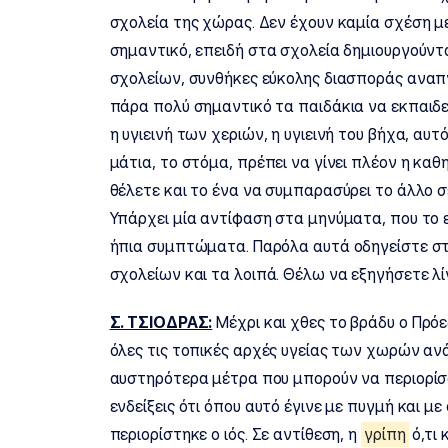
σχολεία της χώρας. Δεν έχουν καμία σχέση με
σημαντικό, επειδή στα σχολεία δημιουργούνται
σχολείων, συνθήκες εύκολης διασποράς αναπν
πάρα πολύ σημαντικό τα παιδάκια να εκπαιδε
η υγιεινή των χεριών, η υγιεινή του βήχα, αυ
μάτια, το στόμα, πρέπει να γίνει πλέον η κα
θέλετε και το ένα να συμπαρασύρει το άλλο 
Υπάρχει μία αντίφαση στα μηνύματα, που το ε
ήπια συμπτώματα. Παρόλα αυτά οδηγείστε στ
σχολείων και τα λοιπά. Θέλω να εξηγήσετε λίγο
Σ. ΤΣΙΟΔΡΑΣ:
Μέχρι και χθες το βράδυ ο Πρό
όλες τις τοπικές αρχές υγείας των χωρών αν
αυστηρότερα μέτρα που μπορούν να περιορίσου
ενδείξεις ότι όπου αυτό έγινε με πυγμή και μ
περιορίστηκε ο ιός. Σε αντίθεση, η
γρίπη
ό,τι 