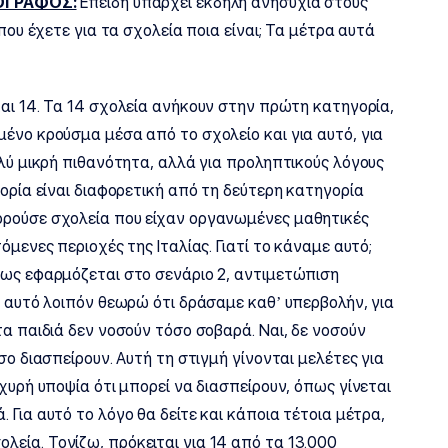
ΟΓΡΑΦΟΣ:
Επειδή υπάρχει έκδηλη ανησυχία στους
που έχετε για τα σχολεία ποια είναι; Τα μέτρα αυτά
και 14. Τα 14 σχολεία ανήκουν στην πρώτη κατηγορία,
ένο κρούσμα μέσα από το σχολείο και για αυτό, για
ολύ μικρή πιθανότητα, αλλά για προληπτικούς λόγους
γορία είναι διαφορετική από τη δεύτερη κατηγορία
ορούσε σχολεία που είχαν οργανωμένες μαθητικές
όμενες περιοχές της Ιταλίας. Γιατί το κάναμε αυτό;
θως εφαρμόζεται στο σενάριο 2, αντιμετώπιση
α αυτό λοιπόν θεωρώ ότι δράσαμε καθ’ υπερβολήν, για
τα παιδιά δεν νοσούν τόσο σοβαρά. Ναι, δε νοσούν
σο διασπείρουν. Αυτή τη στιγμή γίνονται μελέτες για
χυρή υποψία ότι μπορεί να διασπείρουν, όπως γίνεται
 Για αυτό το λόγο θα δείτε και κάποια τέτοια μέτρα,
εία. Τονίζω, πρόκειται για 14 από τα 13.000