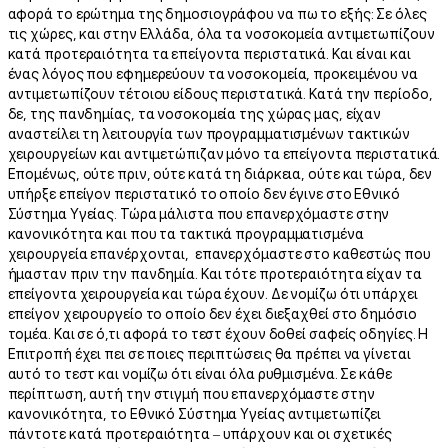
αφορά το ερώτημα της δημοσιογράφου να πω το εξής: Σε όλες
τις χώρες, και στην Ελλάδα, όλα τα νοσοκομεία αντιμετωπίζουν
κατά προτεραιότητα τα επείγοντα περιστατικά. Και είναι και
ένας λόγος που εφημερεύουν τα νοσοκομεία, προκειμένου να
αντιμετωπίζουν τέτοιου είδους περιστατικά. Κατά την περίοδο,
δε, της πανδημίας, τα νοσοκομεία της χώρας μας, είχαν
αναστείλει τη λειτουργία των προγραμματισμένων τακτικών
χειρουργείων και αντιμετώπιζαν μόνο τα επείγοντα περιστατικά.
Επομένως, ούτε πριν, ούτε κατά τη διάρκεια, ούτε και τώρα, δεν
υπήρξε επείγον περιστατικό το οποίο δεν έγινε στο Εθνικό
Σύστημα Υγείας. Τώρα μάλιστα που επανερχόμαστε στην
κανονικότητα και που τα τακτικά προγραμματισμένα
χειρουργεία επανέρχονται, επανερχόμαστε στο καθεστώς που
ήμασταν πριν την πανδημία. Και τότε προτεραιότητα είχαν τα
επείγοντα χειρουργεία και τώρα έχουν. Δε νομίζω ότι υπάρχει
επείγον χειρουργείο το οποίο δεν έχει διεξαχθεί στο δημόσιο
τομέα. Και σε ό,τι αφορά το τεστ έχουν δοθεί σαφείς οδηγίες. Η
Επιτροπή έχει πει σε ποιες περιπτώσεις θα πρέπει να γίνεται
αυτό το τεστ και νομίζω ότι είναι όλα ρυθμισμένα. Σε κάθε
περίπτωση, αυτή την στιγμή που επανερχόμαστε στην
κανονικότητα, το Εθνικό Σύστημα Υγείας αντιμετωπίζει
πάντοτε κατά προτεραιότητα – υπάρχουν και οι σχετικές