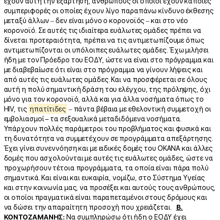
έχουν αυτή την εξάρτηση, ανθρώπους οι οποίοι έχουν κάποιες
συμπεριφορές οι οποίες έχουν λίγο παραπάνω κίνδυνο έκθεσης
μεταξύ άλλων – δεν είναι μόνο ο κορονοϊός – και στο νέο
κορονοϊό. Σε αυτές τις ιδιαίτερα ευάλωτες ομάδες πρέπει να
δίνεται προτεραιότητα, πρέπει να τις αντιμετωπίζουμε όπως
αντιμετωπίζονται οι υπόλοιπες ευάλωτες ομάδες. Έχω μιλήσει
ήδη με τον Πρόεδρο του ΕΟΔΥ, ώστε να είναι στο πρόγραμμα και
με διαβεβαίωσε ότι είναι στο πρόγραμμα να γίνουν λήψεις και
από αυτές τις ευάλωτες ομάδες. Και να προσφέρεται σε όλους
αυτή η πολύ σημαντική δράση του ελέγχου, της πρόληψης, όχι
μόνο για τον κορονοϊό, αλλά και για άλλα νοσήματα όπως το
HIV, τις
ηπατίτιδες
– πάντα βέβαια με εθελοντική συμμετοχή
οι
εμβολιασμοί
–
τα σεξουαλικά μεταδιδόμενα νοσήματα.
Υπάρχουν πολλές παράμετροι του προβλήματος και φυσικά και
τη δυνατότητα να συμμετέχουν σε προγράμματα απεξάρτησης.
Έχει γίνει συνεννόηση και με ειδικές δομές του ΟΚΑΝΑ και άλλες
δομές που ασχολούνται με αυτές τις ευάλωτες ομάδες, ώστε να
προχωρήσουν τέτοια προγράμματα, τα οποία είναι πάρα πολύ
σημαντικά. Και είναι και ευκαιρία, νομίζω, στο Σύστημα Υγείας
και στην κοινωνία μας, να προσέξει και αυτούς τους ανθρώπους,
οι οποίοι πραγματικά είναι παραπεταμένοι στους δρόμους και
να δώσει την απαραίτητη προσοχή που χρειάζεται.
Β.
ΚΟΝΤΟΖΑΜΑΝΗΣ:
Να συμπληρώσω ότι ήδη ο ΕΟΔΥ έχει