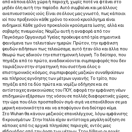
από κάποια άλλη χώρα ή περιοχή, χωρίς ποτέ να φτάνει στο
μηδέν όλη αυτή την περίοδο. Αυτό συμβαίνει και με άλλους
αναπνευστικούς ιούς. Είναι σε όλους μας γνωστό, πως κάποιοι
ιοί που προξενούν κάθε χρόνο το κοινό κρυολόγημα είναι
ενδημικοί. Κάθε χρόνο προκαλούν κρούσματα ίωσης, αλλά και
σοβαρής πνευμονίας. Νομίζω αυτή η αναφορά από τον
Παγκόσμιο Οργανισμό Υγείας προέκυψε από τρία σημαντικά
φαινόμενα των τελευταίων ημερών. Πρώτον, την εμφάνιση
ψευδών ειδήσεων πως τελειώσαμε, αυτό ήταν όλο και άλλα που
θεωρώ πως αδικούν την επιστημονική λογική. Το δεύτερο, που
πηγάζει από το πρώτο, αναδεικνύονται συμπεριφορές που δεν
ταιριάζουν στην στρατηγική που συστήνει όλος ο
επιστημονικός κόσμος, συμπεριφορές μαζικών συναθροίσεων
και πλήρους αγνόησης των μέτρων υγιεινής. Το τρίτο, που
πηγάζει από τα δύο πρώτα και νομίζω οδήγησε και σε
αντίστοιχες ανακοινώσεις του ΠΟΥ, αφορά την εμφάνιση νέων
επιδημικών εξάρσεων της νόσου σε πολλές διαφορετικές χώρες,
την ώρα που όλοι προσπαθούν σιγά-σιγά να επανέλθουν σε μια
μερική κανονικότητα και να αποφύγουν ένα δεύτερο κύμα.
Στο Wuhan θα κάνουν μαζικούς επανελέγχους, λόγω εμφάνισης
6 κρουσμάτων. Στην Ιταλία είχαν αντίστοιχα μεγάλη αύξηση σε
κάποιες από τις αρχικά πληγείσες περιοχές, εντός μιας
εβδομάδας από την άρση των μέτρων. Στον Λίβανο οι αρχές