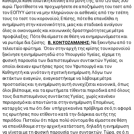
καθορίζει κάθε ιδιωτική κλινική από μόνη της, από 120 έως 300
ευρώ. Προτίθεστε να προχωρήσετε σε αποζημίωση του τεστ από
τον ΕΟΠΥΥ ώστε να μην πληρώνουν οι ασθενείς από την τσέπη
τους το τεστ του κορονοϊού; Επίσης, πότε θα επανέλθει η
ενημέρωση στην κανονικότητα, μιας και σταδιακά ανοίγουν
όλες οι οικονομικές και κοινωνικές δραστηριότητες με μέτρα
προφύλαξης; Πότε θα είμαστε σε θέση να ενημερωνόμαστε και
να ρωτάμε δια ζώσης;
Β. ΚΟΝΤΟΖΑΜΑΝΗΣ:
Να ξεκινήσω από το
τελευταίο ερώτημα. Όταν στην αρχή της κρίσης του κορονοϊού
ξεκίνησε η ενημέρωση εδώ στο Υπουργείο Υγείας, είχαμε τη
φυσική παρουσία των διαπιστευμένων συντακτών Υγείας, οι
οποίοι έκαναν ερωτήσεις προς τον Υφυπουργό και τον
Καθηγητή και γινόταν η σχετική ενημέρωση. Λόγω των
εκτάκτων αναγκών, αναγκαστήκαμε να λάβουμε μέτρα
προστασίας και η ενημέρωση αυτή συνεχίζεται κανονικά, όπως
όλοι βλέπουμε, και τα ερωτήματα τίθενται περιοδικά από όλους
τους διαπιστευμένους συντάκτες Υγείας, χωρίς κανέναν
περιορισμό και απαντώνται στην ενημέρωση. Επομένως,
καταρχάς να πω ότι δεν υπήρχε κανένα πρόβλημα σε ό,τι αφορά
τις ερωτήσεις που ετίθεντο κατά την διάρκεια αυτής της
περιόδου. Πιστεύω ότι πάρα πολύ σύντομα θα είμαστε σε θέση
να επανέλθουμε στην αρχική κατάσταση, δηλαδή η ενημέρωση
να γίνεται με τη φυσική παρουσία των συντακτών. Τώρα, σε ό,τι