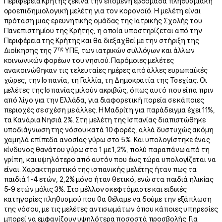
Περιφέρεια Κρήτης ξεκινά την επόμενη εβδομάδα πληθυσμιακή
οροεπιδημιολογική μελέτη για τον κορονοϊό. Η μελέτη είναι
πρόταση μιας ερευνητικής ομάδας της Ιατρικής Σχολής του
Πανεπιστημίου της Κρήτης, η οποία υποστηρίζεται από την
Περιφέρεια της Κρήτης και θα διεξαχθεί με την στήριξη της
ης
Διοίκησης της 7
ΥΠΕ, των ιατρικών συλλόγων και άλλων
κοινωνικών φορέων του νησιού. Παρόμοιες μελέτες
ανακοινώθηκαν τις τελευταίες ημέρες από άλλες ευρωπαϊκές
χώρες, την Ισπανία, τη Γαλλία, τη Δημοκρατία της Τσεχίας. Οι
μελέτες της Ισπανίας μιλούν ακριβώς, όπως αυτό που είπα πριν
από λίγο για την Ελλάδα, για διαφορετική πορεία σε κάποιες
περιοχές σε σχέση με άλλες. Η Μαδρίτη για παράδειγμα έχει 11%,
τα Κανάρια Νησιά 2%. Στη μελέτη της Ισπανίας διαπιστώθηκε
υποδιάγνωση της νόσου κατά 10 φορές, αλλά δυστυχώς ακόμη
χαμηλά επίπεδα ανοσίας γύρω στο 5%. Και υπολογίστηκε ένας
κίνδυνος θανάτου γύρω στο 1 με 1,2%, πολύ παραπάνω από τη
γρίπη, και υψηλότερο από αυτόν που έως τώρα υπολογίζεται να
είναι. Χαρακτηριστικό της ισπανικής μελέτης ήταν πως τα
παιδιά 1-4 ετών, 2,2% μόνο ήταν θετικό, ενώ στα παιδιά ηλικίας
5-9 ετών μόλις 3%. Στο μέλλον σκεφτόμαστε και ειδικές
κατηγορίες πληθυσμού που θα θέλαμε να δούμε την εξάπλωση
της νόσου, με τις μελέτες αντισωμάτων όπου κάποιες υπηρεσίες
μπορεί να εμφανίζουν υψηλότερα ποσοστά προσβολής. Για