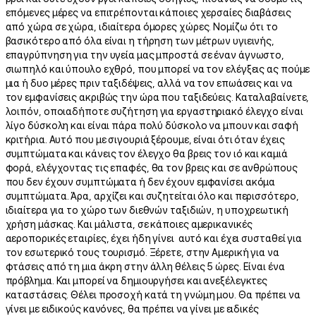
επόμενες μέρες να επιτρέπονται κάποιες χερσαίες διαβάσεις
από χώρα σε χώρα, ιδιαίτερα όμορες χώρες. Νομίζω ότι το
βασικότερο από όλα είναι η τήρηση των μέτρων υγιεινής,
επαγρύπνηση για την υγεία μας μπροστά σε έναν άγνωστο,
σιωπηλό και ύπουλο εχθρό, που μπορεί να τον ελέγξεις ας πούμε
μια ή δυο μέρες πριν ταξιδέψεις, αλλά να τον επωάσεις και να
τον εμφανίσεις ακριβώς την ώρα που ταξιδεύεις. Καταλαβαίνετε,
λοιπόν, οποιαδήποτε συζήτηση για εργαστηριακό έλεγχο είναι
λίγο δύσκολη και είναι πάρα πολύ δύσκολο να μπουν και σαφή
κριτήρια. Αυτό που με σιγουριά ξέρουμε, είναι ότι όταν έχεις
συμπτώματα και κάνεις τον έλεγχο θα βρεις τον ιό και καμιά
φορά, ελέγχοντας τις επαφές, θα τον βρεις και σε ανθρώπους
που δεν έχουν συμπτώματα ή δεν έχουν εμφανίσει ακόμα
συμπτώματα. Άρα, αρχίζει και συζητείται όλο και περισσότερο,
ιδιαίτερα για το χώρο των διεθνών ταξιδιών, η υποχρεωτική
χρήση μάσκας. Και μάλιστα, σε κάποιες αμερικανικές
αεροπορικές εταιρίες, έχει ήδη γίνει αυτό και έχει συσταθεί για
τον εσωτερικό τους τουρισμό. Ξέρετε, στην Αμερική για να
φτάσεις από τη μια άκρη στην άλλη θέλεις 5 ώρες. Είναι ένα
πρόβλημα. Και μπορεί να δημιουργήσει και ανεξέλεγκτες
καταστάσεις. Θέλει προσοχή κατά τη γνώμη μου. Θα πρέπει να
γίνει με ειδικούς κανόνες, θα πρέπει να γίνει με ειδικές