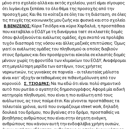
μόνο στο σχολείο αλλά και εκτός σχολείου, γιατί είμαι σίγουρος
ότι λιγάκι έχει ξεπέσει το όλο θέμα της προσοχής από την
προσοχή μας. Και θα το κοίταζα σε όλη του τη διάσταση, σε όλες
τις πτυχές της κοινωνικής μου ζωής και φυσικά και στο σχολείο.
Β ΒΕΝΙΖΕΛΟΣ:
Κύριε Τσιόδρα και κύριε Χαρδαλιά, η προσπάθεια
που καταβάλει ο ΕΟΔΥ με τη διενέργεια τεστ σε κλειστές δομές
όπου φιλοξενούνται ευάλωτες ομάδες, έχει σκοπό να προλάβει
τυχόν διασπορά της νόσου και άλλες μαζικές επιπτώσεις. Όμως
γιατί οι ευάλωτες ομάδες του πληθυσμού οι οποίες διαβιούν
στους δρόμους και δεν προσέρχονται εύκολα σε κλειστές δομές
μένουν χωρίς τη φροντίδα των κλιμακίων του ΕΟΔΥ; Αναφέρομαι
στη μεγαλύτερη μερίδα των αστέγων, τους χρήστες
ναρκωτικών, τις γυναίκες σε πορνεία – οι τελευταίες μάλιστα
είναι κατ’ εξοχήν εκτεθειμένες σε πιθανή μόλυνση από τον
κορονοϊό.
Σ. ΤΣΙΟΔΡΑΣ:
Να πω εδώ ότι είναι πολύ σημαντικό
αυτό που ρωτάει ο αγαπητός δημοσιογράφος. Αφορά μία ειδική
κατηγορία πληθυσμού, που είναι η πιο ευάλωτη από τους
ευάλωτους, ας τους πούμε έτσι. Και γίνονται προσπάθειες τα
τελευταία χρόνια, αυτό που ονομάζουμε street work, δηλαδή
δουλειά του δρόμου, που βγαίνεις στο δρόμο, προσπαθείς να
βοηθήσεις ανθρώπους που είναι στην έσχατη ανάγκη,
ανθρώπους που κάνουν αυτή την ενδοφλέβια χρήση ουσιών,