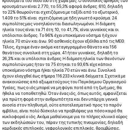
κρούσματα του νέου ιού στη χώρα μας. Ο συνολικός αριθμός των
κρουσμάτων είναι 2.770, το 55,3% αφορά άνδρες. 610, δηλαδή
το 22% θεωρούνται σχετιζόμενα με ταξίδι από το εξωτερικό,
1.409 το 51% είναι σχετιζόμενα με ήδη γνωστό κρούσμα. 24
συμπολίτες μας νοσηλεύονται διασωληνωμένοι. Η διάμεση
ηλικία τους είναι τα 71 έτη. 10, το 41,7%, είναι γυναίκες και οι
υπόλοιποι άνδρες. Το 96% έχει υποκείμενο νόσημα ή έχουν
ηλικία 70 ετών και άνω. 90 ασθενείς έχουν εξέλθει από τις ΜΕΘ.
Τέλος, έχουμε έναν ακόμα καταγεγραμμένο θάνατο και 156
θανάτους συνολικά στη χώρα. 41 ήταν γυναίκες, δηλαδή το
26,3% και οι υπόλοιποι άνδρες. Η διάμεση ηλικία των θανόντων
συμπολιτών μας ήταν τα 75 έτη και το 93,6% είχε κάποιο
υποκείμενο νόσημα ή/και ηλικία 70 ετών και άνω. Συνολικά
έχουν ελεγχθεί έως σήμερα 116.233 κλινικά δείγματα. Σχετικά με
ανακοινώσεις από αξιωματούχους του Παγκόσμιου Οργανισμού
Υγείας, πως ο ιός μπορεί να μη φύγει ποτέ από τη ζωή μας, θα
ήθελα να τοποθετηθώ. Όταν ένας ιός, όπως αυτός, εμφανίζεται
για πρώτη φορά στην ανθρωπότητα και δεν υπάρχει γενικά
ανοσία στον πληθυσμό, ούτε αποτελεσματικό προς το παρόν
εμβόλιο, είναι πολύ δύσκολο να προβλέψεις για πόσο καιρό θα
κυκλοφορεί ο ιός. Ακόμα μαθαίνουμε για το πλήρες κλινικό εύρος
των εκδηλώσεών του, πέραν της τυπικής πνευμονίας, δηλαδή
καρδιακές επιπλοκές, νεφρολογικές επιπλοκές, θρομβώσεις,