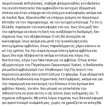
νευρολογικές εκδηλώσεις, σοβαρά φλεγμονώδεις αντιδράσεις
του ανοσοποιητικού που εμφανίζονται ευτυχώς εξαιρετικά
σπάνια και όταν υπάρχει εκτός ελέγχου κυκλοφορία, ακόμα και
σε παιδιά. Άρα, εξακολουθεί να υπάρχει ανάγκη σε παγκόσμιο
επίπεδο να τον περιορίσουμε, να τον αντιμετωπίσουμε. Το ότι η
Ελλάδα περιόρισε την κυκλοφορία τού ιού, πως όλοι μαζί δεν
τον αφήσαμε να κάνει τη δική του ανεξέλεγκτη διαδρομή, δεν
σημαίνει πως τον εξαφανίσαμε. Ο ιός θα συνεχίσει να
κυκλοφορεί, ίσως ακόμη και μετά την ανακάλυψη ενός
επιτυχημένου εμβολίου, όπως παραδείγματος χάριν κάνουν οι
ιοί της γρίπης. Για την ιλαρά έχουμε επιτυχημένα εμβόλια και
όμως δεν έχει εξαφανιστεί ακόμα εντελώς και λόγω της
δυσπιστίας, λόγω των fake news για τα εμβόλια. Όπως είπαν
αξιωματούχοι του Παγκόσμιου Οργανισμού Υγείας, η διαδικασία
για μαζικό εμβολιασμό των πληθυσμών της Γης έναντι του
κορονοϊού μοιάζει σαν αποστολή για το φεγγάρι. Έχει εξαιρετικά
δύσκολη διαδικασία και σημαντικές λεπτομέρειες, ακόμα και για
την παραγωγή και κατανομή των δόσεων όταν έχουμε ένα
εμβόλιο. Κανείς, λοιπόν, δεν μπορεί να αποκλείσει την
πιθανότητα να γίνει αυτός ο ιός άλλος ένας ενδημικός ιός. Τι
σημαίνει ενδημικός; Με απλά λόγια σημαίνει πως θα κυκλοφορεί
για αρκετό καιρό ανάμεσά μας, χωρίς να χρειάζεται να εισαχθεί