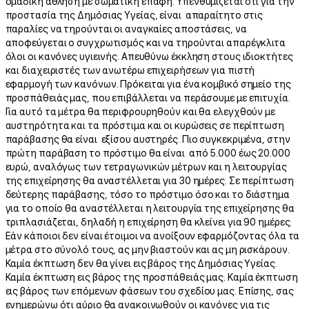
ομαδική άθληση με σωματική επαφή. Υπενθυμίζεται ότι για την
προστασία της Δημόσιας Υγείας, είναι απαραίτητο στις
παραλίες να τηρούνται οι αναγκαίες αποστάσεις, να
αποφεύγεται ο συγχρωτισμός και να τηρούνται απαρέγκλιτα
όλοι οι κανόνες υγιεινής. Απευθύνω έκκληση στους ιδιοκτήτες
και διαχειριστές των ανωτέρω επιχειρήσεων για πιστή
εφαρμογή των κανόνων. Πρόκειται για ένα κομβικό σημείο της
προσπάθειάς μας, που επιβάλλεται να περάσουμε με επιτυχία.
Για αυτό τα μέτρα θα περιφρουρηθούν και θα ελεγχθούν με
αυστηρότητα και τα πρόστιμα και οι κυρώσεις σε περίπτωση
παράβασης θα είναι εξίσου αυστηρές. Πιο συγκεκριμένα, στην
πρώτη παράβαση το πρόστιμο θα είναι από 5.000 έως 20.000
ευρώ, αναλόγως των τετραγωνικών μέτρων και η λειτουργίας
της επιχείρησης θα αναστέλλεται για 30 ημέρες. Σε περίπτωση
δεύτερης παράβασης, τόσο το πρόστιμο όσο και το διάστημα
για το οποίο θα αναστέλλεται η λειτουργία της επιχείρησης θα
τριπλασιάζεται, δηλαδή η επιχείρηση θα κλείνει για 90 ημέρες.
Εάν κάποιοι δεν είναι έτοιμοι να ανοίξουν εφαρμόζοντας όλα τα
μέτρα στο σύνολό τους, ας μην βιαστούν και ας μη ρισκάρουν.
Καμία έκπτωση δεν θα γίνει εις βάρος της Δημόσιας Υγείας.
Καμία έκπτωση εις βάρος της προσπάθειάς μας. Καμία έκπτωση
εις βάρος των επόμενων φάσεων του σχεδίου μας. Επίσης, σας
ενημερώνω ότι αύριο θα ανακοινωθούν οι κανόνες για τις