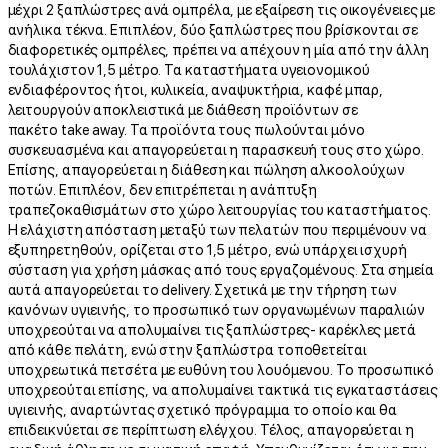
μέχρι 2 ξαπλώστρες ανά ομπρέλα, με εξαίρεση τις οικογένειες με
ανήλικα τέκνα. Επιπλέον, δύο ξαπλώστρες που βρίσκονται σε
διαφορετικές ομπρέλες, πρέπει να απέχουν η μία από την άλλη
τουλάχιστον 1,5 μέτρο. Τα καταστήματα υγειονομικού
ενδιαφέροντος ήτοι, κυλικεία, αναψυκτήρια, καφέ μπαρ,
λειτουργούν αποκλειστικά με διάθεση προϊόντων σε
πακέτο take away. Τα προϊόντα τους πωλούνται μόνο
συσκευασμένα και απαγορεύεται η παρασκευή τους στο χώρο.
Επίσης, απαγορεύεται η διάθεση και πώληση αλκοολούχων
ποτών. Επιπλέον, δεν επιτρέπεται η ανάπτυξη
τραπεζοκαθισμάτων στο χώρο λειτουργίας του καταστήματος.
Η ελάχιστη απόσταση μεταξύ των πελατών που περιμένουν να
εξυπηρετηθούν, ορίζεται στο 1,5 μέτρο, ενώ υπάρχει ισχυρή
σύσταση για χρήση μάσκας από τους εργαζομένους. Στα σημεία
αυτά απαγορεύεται το delivery. Σχετικά με την τήρηση των
κανόνων υγιεινής, το προσωπικό των οργανωμένων παραλιών
υποχρεούται να απολυμαίνει τις ξαπλώστρες- καρέκλες μετά
από κάθε πελάτη, ενώ στην ξαπλώστρα τοποθετείται
υποχρεωτικά πετσέτα με ευθύνη του λουόμενου. Το προσωπικό
υποχρεούται επίσης, να απολυμαίνει τακτικά τις εγκαταστάσεις
υγιεινής, αναρτώντας σχετικό πρόγραμμα το οποίο και θα
επιδεικνύεται σε περίπτωση ελέγχου. Τέλος, απαγορεύεται η