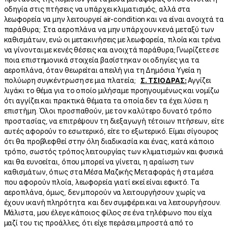
οδηγία στις πτήσεις να υπάρχει κλιματισμός, αλλά στα
λεωφορεία να μην λειτουργεί air-condition και να είναι ανοιχτά τα
παράθυρα; Στα αεροπλάνα να μην υπάρχουν κενά μεταξύ των
καθισμάτων, ενώ οι μετακινήσεις με λεωφορεία, πλοία και τρένα
να γίνονται με κενές θέσεις και ανοιχτά παράθυρα; Γνωρίζετε σε
ποια επιστημονικά στοιχεία βασίστηκαν οι οδηγίες για τα
αεροπλάνα, όταν θεωρείται απειλή για τη Δημόσια Υγεία η
πολύωρη συγκέντρωση σε μια πλατεία;
Σ. ΤΣΙΟΔΡΑΣ:
Αγγίζει
λιγάκι το θέμα για το οποίο μιλήσαμε προηγουμένως και νομίζω
ότι αγγίζει και πρακτικά θέματα τα οποία δεν τα έχει λύσει η
επιστήμη. Όλοι προσπαθούν, με τον καλύτερο δυνατό τρόπο
προστασίας, να επιτρέψουν τη διεξαγωγή τέτοιων πτήσεων, είτε
αυτές αφορούν το εσωτερικό, είτε το εξωτερικό. Είμαι σίγουρος
ότι θα προβλεφθεί στην όλη διαδικασία και ένας, κατά κάποιο
τρόπο, σωστός τρόπος λειτουργίας των κλιματισμών και φυσικά
και θα ευνοείται, όπου μπορεί να γίνεται, η αραίωση των
καθισμάτων, όπως στα Μέσα Μαζικής Μεταφοράς ή στα μέσα
που αφορούν πλοία, λεωφορεία γιατί εκεί είναι εφικτό. Τα
αεροπλάνα, όμως, δεν μπορούν να λειτουργήσουν χωρίς να
έχουν ικανή πληρότητα και δεν συμφέρει και να λειτουργήσουν.
Μάλιστα, μου έλεγε κάποιος φίλος σε ένα τηλέφωνο που είχα
μαζί του τις προάλλες, ότι είχε περάσει μπροστά από το