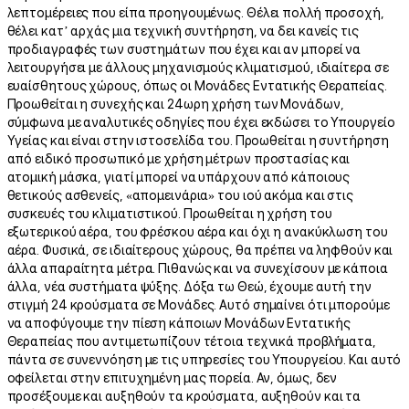
λεπτομέρειες που είπα προηγουμένως. Θέλει πολλή προσοχή,
θέλει κατ’ αρχάς μια τεχνική συντήρηση, να δει κανείς τις
προδιαγραφές των συστημάτων που έχει και αν μπορεί να
λειτουργήσει με άλλους μηχανισμούς κλιματισμού, ιδιαίτερα σε
ευαίσθητους χώρους, όπως οι Μονάδες Εντατικής Θεραπείας.
Προωθείται η συνεχής και 24ωρη χρήση των Μονάδων,
σύμφωνα με αναλυτικές οδηγίες που έχει εκδώσει το Υπουργείο
Υγείας και είναι στην ιστοσελίδα του. Προωθείται η συντήρηση
από ειδικό προσωπικό με χρήση μέτρων προστασίας και
ατομική μάσκα, γιατί μπορεί να υπάρχουν από κάποιους
θετικούς ασθενείς, «απομεινάρια» του ιού ακόμα και στις
συσκευές του κλιματιστικού. Προωθείται η χρήση του
εξωτερικού αέρα, του φρέσκου αέρα και όχι η ανακύκλωση του
αέρα. Φυσικά, σε ιδιαίτερους χώρους, θα πρέπει να ληφθούν και
άλλα απαραίτητα μέτρα. Πιθανώς και να συνεχίσουν με κάποια
άλλα, νέα συστήματα ψύξης. Δόξα τω Θεώ, έχουμε αυτή την
στιγμή 24 κρούσματα σε Μονάδες. Αυτό σημαίνει ότι μπορούμε
να αποφύγουμε την πίεση κάποιων Μονάδων Εντατικής
Θεραπείας που αντιμετωπίζουν τέτοια τεχνικά προβλήματα,
πάντα σε συνεννόηση με τις υπηρεσίες του Υπουργείου. Και αυτό
οφείλεται στην επιτυχημένη μας πορεία. Αν, όμως, δεν
προσέξουμε και αυξηθούν τα κρούσματα, αυξηθούν και τα