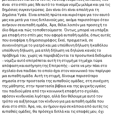
είναι στο σπίτι μας. Με αυτό το πνεύμα νομίζω μιλάμε και για τις
δημόσιες συγκεντρώσεις. Δεν είναι ότι είναι απειλή για τη
Δημόσια Υγεία. Είναι απειλή πρώτα και κυριότερα για τον εαυτό
μας και μετά για τους διπλανούς μας, ακόμα περισσότερο όταν
ανήκουν σε ευπαθή ομάδα,. Άρα, θέλει λοιπόν μια προσοχή το
όλο θέμα και πώς τοποθετούμαστε. Όντως, μπορεί να υπάρξει
μια επαφή στο σπίτι μας που αφορά ευπαθή ομάδα, όπως αυτές
που αναφέρει η δημοσιογράφος. Εκεί, πραγματικά, σε
συνεννόηση με το γιατρό και μια υπεύθυνη δήλωση ή καθόλου
υπεύθυνη δήλωση, μια απλή δήλωση να δηλώνει κανείς το
πρόβλημά του, χωρίς να παραβιάζονται τα προσωπικά δεδομένα
– νομίζω αυτό επιτρέπεται αυτή τη στιγμή με τη μέχρι τώρα
απόφαση και εισήγηση της Επιτροπής – ώστε να μην πάει στο
σχολείο ένα παιδάκι το οποίο έχει στον κοινωνικό του περίγυρο
μια ευπαθή ομάδα. Αυτή τη στιγμή, δίνουμε περισσότερο
σημασία στην προστασία της ευπαθούς ομάδας, στη συνέχιση
της μάθησης, στην προστασία βέβαια και της ψυχικής υγείας
του παιδιού μέσα από την κοινωνική επαφή στο σχολείο,
εφόσον κινδυνεύει λιγότερο, αλλά δεν θέλουμε με αυτό τον
τρόπο να αυξήσουμε τον κίνδυνο για μια ευπαθή ομάδα που
είναι στο σπίτι. Άρα, ναι, αν ήμουν εγώ σε κάποια από αυτές τις
ευπαθείς ομάδες, θα πρόσεχα διπλά και τις επαφές μου, όχι