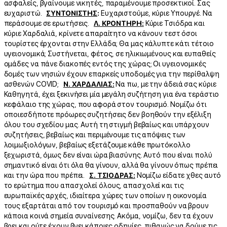
ασφαλείς, βγαίνουμε νικητές, παραμένουμε προσεκτικοί. Σας
ευχαριστώ.
ΣΥΝΤΟΝΙΣΤΗΣ
:
Ευχαριστούμε, κύριε Υπουργέ. Να
περάσουμε σε ερωτήσεις.
Λ. ΚΡΟΝΤΗΡΗ:
Κύριε Τσιόδρα και
κύριε Χαρδαλιά, κρίνετε απαραίτητο να κάνουν τεστ όσοι
τουρίστες έρχονται στην Ελλάδα; Θα μας κάλυπτε κάτι τέτοιο
υγειονομικά; Συστήνεται, φέτος, σε ηλικιωμένους και ευπαθείς
ομάδες να πάνε διακοπές εντός της χώρας; Οι υγειονομικές
δομές των νησιών έχουν επαρκείς υποδομές για την περίθαλψη
ασθενών COVID;
Ν. ΧΑΡΔΑΛΙΑΣ:
Να πω, με την άδειά σας κύριε
Καθηγητά, έχει ξεκινήσει μία μεγάλη συζήτηση για ένα τεράστιο
κεφάλαιο της χώρας, που αφορά στον τουρισμό. Νομίζω ότι
οποιεσδήποτε πρόωρες συζητήσεις δεν βοηθούν την εξέλιξη
όλου του σχεδίου μας. Αυτή τη στιγμή βεβαίως και υπάρχουν
συζητήσεις, βεβαίως και περιμένουμε τις απόψεις των
λοιμωξιολόγων, βεβαίως εξετάζουμε κάθε πρωτόκολλο
ξεχωριστά, όμως δεν είναι ώρα βιασύνης. Αυτό που είναι πολύ
σημαντικό είναι ότι όλα θα γίνουν, αλλά θα γίνουν όπως πρέπει
και την ώρα που πρέπει.
Σ. ΤΣΙΟΔΡΑΣ:
Νομίζω είδατε χθες αυτό
το ερώτημα που απασχολεί όλους, απασχολεί και τις
ευρωπαϊκές αρχές, ιδιαίτερα χώρες των οποίων η οικονομία
τους εξαρτάται από τον τουρισμό και προσπαθούν να βρουν
κάποια κοινά σημεία συναίνεσης. Ακόμα, νομίζω, δεν τα έχουν
βρει και ούτε έχουν βγει κάποιες οδηγίες, πιθανώς να δούμε τις