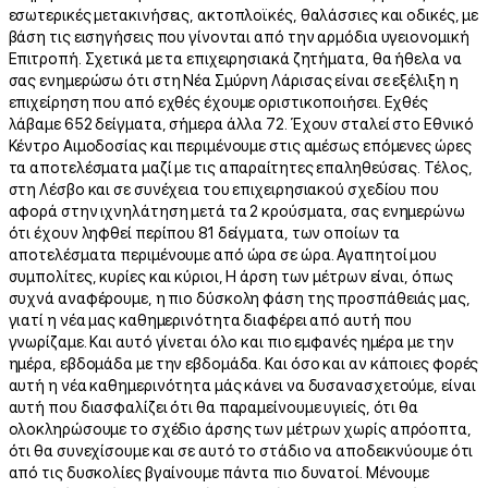
εσωτερικές μετακινήσεις, ακτοπλοϊκές, θαλάσσιες και οδικές, με
βάση τις εισηγήσεις που γίνονται από την αρμόδια υγειονομική
Επιτροπή. Σχετικά με τα επιχειρησιακά ζητήματα, θα ήθελα να
σας ενημερώσω ότι στη Νέα Σμύρνη Λάρισας είναι σε εξέλιξη η
επιχείρηση που από εχθές έχουμε οριστικοποιήσει. Εχθές
λάβαμε 652 δείγματα, σήμερα άλλα 72. Έχουν σταλεί στο Εθνικό
Κέντρο Αιμοδοσίας και περιμένουμε στις αμέσως επόμενες ώρες
τα αποτελέσματα μαζί με τις απαραίτητες επαληθεύσεις. Τέλος,
στη Λέσβο και σε συνέχεια του επιχειρησιακού σχεδίου που
αφορά στην ιχνηλάτηση μετά τα 2 κρούσματα, σας ενημερώνω
ότι έχουν ληφθεί περίπου 81 δείγματα, των οποίων τα
αποτελέσματα περιμένουμε από ώρα σε ώρα. Αγαπητοί μου
συμπολίτες, κυρίες και κύριοι, Η άρση των μέτρων είναι, όπως
συχνά αναφέρουμε, η πιο δύσκολη φάση της προσπάθειάς μας,
γιατί η νέα μας καθημερινότητα διαφέρει από αυτή που
γνωρίζαμε. Και αυτό γίνεται όλο και πιο εμφανές ημέρα με την
ημέρα, εβδομάδα με την εβδομάδα. Και όσο και αν κάποιες φορές
αυτή η νέα καθημερινότητα μάς κάνει να δυσανασχετούμε, είναι
αυτή που διασφαλίζει ότι θα παραμείνουμε υγιείς, ότι θα
ολοκληρώσουμε το σχέδιο άρσης των μέτρων χωρίς απρόοπτα,
ότι θα συνεχίσουμε και σε αυτό το στάδιο να αποδεικνύουμε ότι
από τις δυσκολίες βγαίνουμε πάντα πιο δυνατοί. Μένουμε