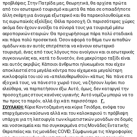
προβλέψεις. Στην Πατρίδα μας, θεωρητικά, θα αρχίσει πρώτα
από τον εσωτερικό τουρισμό και μετά θα πάει σε οποιαδήποτε
άλλη σκέψη για άνοιγμα εξωτερικό και θα παρακολουθούμε και
τις ευρωπαϊκές εξελίξεις. Θέλει προσοχή. Οι περισσότερες χώρες
ακόμα δεν έχουν ανοίξει τα σύνορά τους για τουρισμό μέσω
αεροπορικών εταιριών. Θα προχωρήσουμε πάρα πολύ σταδιακά
και πάρα πολύ προσεκτικά. Όσον αφορά το θέμα των ευπαθών
ομάδων και αν αυτές επιτρέπεται να κάνουν εσωτερικό
τουρισμό, ένας από τους λόγους που ανοίγουν και οι εσωτερικές
συγκοινωνίες και, κατά το δυνατόν, ένα μακρύτερο ταξίδι είναι
και αυτός ακριβώς. Κάποιοι άνθρωποι ηλικιωμένοι που είχαν
αποκλειστεί στα μεγάλα κέντρα που είχαμε και μεγαλύτερη
κυκλοφορία του ιού να «απελευθερωθούν» κάπως. Να πάνε στα
εξοχικά τους, να πάνε στο χωριό τους, να ζήσουν λιγάκι πιο
ελεύθερα, να περπατήσουν έξω. Αυτό, όμως, δεν καταργεί την
προσοχή μας στους κανόνες υγιεινής. Αυτό νομίζω μπορώ να το
πω προς το παρόν, αλλά όχι κάτι περισσότερο.
Γ.
ΣΟΥΛΑΚΗ:
Κύριε Κοντοζαμάνη και κύριε Τσιόδρα, ενόψει του
επερχόμενου καύσωνα αλλά και του καλοκαιριού τι πρόβλεψη
υπάρχει για τη λειτουργία των κλιματιστικών μονάδων σε δομές
και νοσοκομεία και πιο συγκεκριμένα στις Μονάδες Εντατικής
Θεραπείας και τις μονάδες COVID; Σύμφωνα με τις πληροφορίες