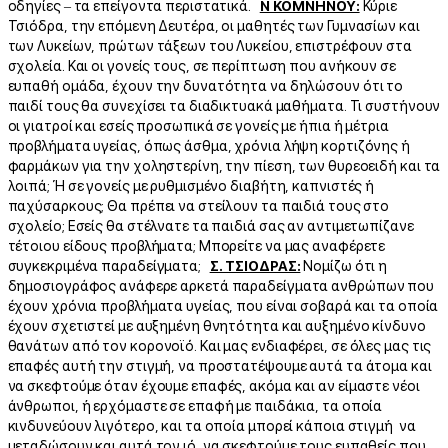
οδηγίες – τα επείγοντα περιστατικά.
Ν ΚΟΜΝΗΝΟΥ:
Κύριε
Τσιόδρα, την επόμενη Δευτέρα, οι μαθητές των Γυμνασίων και
των Λυκείων, πρώτων τάξεων του Λυκείου, επιστρέφουν στα
σχολεία. Και οι γονείς τους, σε περίπτωση που ανήκουν σε
ευπαθή ομάδα, έχουν την δυνατότητα να δηλώσουν ότι το
παιδί τους θα συνεχίσει τα διαδικτυακά μαθήματα. Τι συστήνουν
οι γιατροί και εσείς προσωπικά σε γονείς με ήπια ή μέτρια
προβλήματα υγείας, όπως άσθμα, χρόνια λήψη κορτιζόνης ή
φαρμάκων για την χοληστερίνη, την πίεση, των θυρεοειδή και τα
λοιπά; Ή σε γονείς με ρυθμισμένο διαβήτη, καπνιστές ή
παχύσαρκους; Θα πρέπει να στείλουν τα παιδιά τους στο
σχολείο; Εσείς θα στέλνατε τα παιδιά σας αν αντιμετωπίζανε
τέτοιου είδους προβλήματα; Μπορείτε να μας αναφέρετε
συγκεκριμένα παραδείγματα;
Σ. ΤΣΙΟΔΡΑΣ:
Νομίζω ότι η
δημοσιογράφος ανάφερε αρκετά παραδείγματα ανθρώπων που
έχουν χρόνια προβλήματα υγείας, που είναι σοβαρά και τα οποία
έχουν σχετιστεί με αυξημένη θνητότητα και αυξημένο κίνδυνο
θανάτων από τον κορονοϊό. Και μας ενδιαφέρει, σε όλες μας τις
επαφές αυτή την στιγμή, να προστατέψουμε αυτά τα άτομα και
να σκεφτούμε όταν έχουμε επαφές, ακόμα και αν είμαστε νέοι
άνθρωποι, ή ερχόμαστε σε επαφή με παιδάκια, τα οποία
κινδυνεύουν λιγότερο, και τα οποία μπορεί κάποια στιγμή να
μεταδώσουν και αυτά τον ιό, να σκεφτούμε τους ευπαθείς που