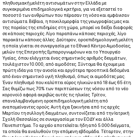
πληθυσμιακή μελέτη αντισωμάτων στην Ελλάδα με
συγκεκριμένα επιδημιολογικά κριτήρια, για να εξεταστεί το
ποσοστό των ανθρώπων που πέρασαν τη νόσο και εμφάνισαν
αντισώματα. Βέβαια, η ποικιλομορφία της γεωγραφίας μας και
της πορείας της επιδημίας στη χώρα, μπορεί να δείξει διαφορές
σε κάποιες περιοχές. Λίγο παραπάνω κάποιες περιοχές, λίγο
παρακάτω κάποιες άλλες. Δεύτερον, οροεπιδημιολογική μελέτη
η οποία γίνεται σε συνεργασία με το Εθνικό Κέντρο Αιμοδοσίας,
μελών της Επιτροπής Εμπειρογνωμόνων και το Υπουργείο
Υγείας, όπου ελέγχεται ένας σημαντικός αριθμός δειγμάτων,
τουλάχιστον 10.000, από αιμοδότες. Σύντομα θα έχουμε μια
πρώτη ιδέα για την ανοσία και αργότερα προοπτικά δεδομένα
από έναν σημαντικό υγιή πληθυσμό, όπως οι αιμοδότες μας.
Έναν πληθυσμό που καλύπτει εύρος ηλικιών από 18 έως 65 έτη.
Σας θυμίζω πως 70% των περιπτώσεων της νόσου από το νέο
κορονοϊό αφορά ακριβώς αυτές τις ηλικίες. Τρίτον,
επαναλαμβανόμενη οροεπιδημιολογική μελέτη από
εναπομείναντες ορούς. Αυτή έχει ξεκινήσει από τις αρχές
Μαρτίου τη συλλογή δειγμάτων, συντονίζεται από την Ιατρική
Σχολή Θεσσαλίας σε συνεργασία με τον ΕΟΔΥ και άλλα
Πανεπιστήμια. Το αρχείο αποτελείται ήδη από 5.000 δείγματα,
τα οποία θα αναλυθούν την επόμενη εβδομάδα. Τέταρτον, στην