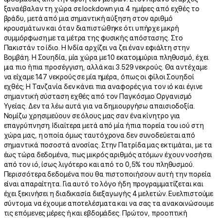
ξαναέβαλαν τη χώρα σε lockdown για 4 ημέρες από εχθές το
βράδυ, μετά από μια σημαντική αύξηση στον αριθμό
κρουσμάτων και όταν διαπιστώθηκε ότι υπήρχε μικρή
συμμόρφωση με τα μέτρα της φυσικής απόστασης. Στο
Πακιστάν το ίδιο. Η Ινδία αρχίζει να ζει έναν εφιάλτη στην
Βομβάη. Η Σουηδία, μία χώρα με 10 εκατομμύρια πληθυσμό, έχει
μια πιο ήπια προσέγγιση, αλλά και 3.529 νεκρούς. Θα αντέχαμε
να είχαμε 147 νεκρούς σε μία ημέρα, όπως οι φίλοι Σουηδοί
εχθές; Η Τανζανία δεν κάνει πια αναφορές για τον ιό και έγινε
σημαντική σύσταση εχθές από τον Παγκόσμιο Οργανισμό
Υγείας. Δεν τα λέω αυτά για να δημιουργήσω απαισιοδοξία.
Νομίζω χρησιμεύουν σε όλους μας σαν ένα κίνητρο για
επαγρύπνηση. Ιδιαίτερα μετά από μία ήπια πορεία του ιού στη
χώρα μας, η οποία όμως ταυτόχρονα δεν συνοδεύεται από
σημαντικά ποσοστά ανοσίας. Στην Πατρίδα μας εκτιμάται, με τα
έως τώρα δεδομένα, πως μικρός αριθμός ατόμων έχουν νοσήσει
από τον ιό, ίσως λιγότερο και από το 0,5% του πληθυσμού.
Περισσότερα δεδομένα που θα πιστοποιήσουν αυτή την πορεία
είναι απαραίτητα. Για αυτό το λόγο ήδη προγραμματίζεται και
έχει ξεκινήσει η διαδικασία διεξαγωγής 4 μελετών. Ευελπιστούμε
σύντομα να έχουμε αποτελέσματα και να σας τα ανακοινώσουμε
τις επόμενες μέρες ή και εβδομάδες. Πρώτον, προοπτική