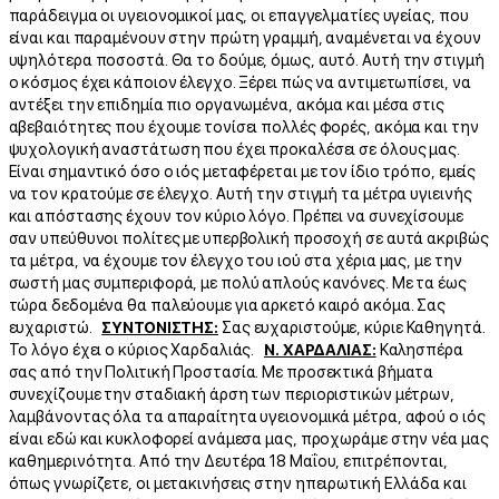
παράδειγμα οι υγειονομικοί μας, οι επαγγελματίες υγείας, που
είναι και παραμένουν στην πρώτη γραμμή, αναμένεται να έχουν
υψηλότερα ποσοστά. Θα το δούμε, όμως, αυτό. Αυτή την στιγμή
ο κόσμος έχει κάποιον έλεγχο. Ξέρει πώς να αντιμετωπίσει, να
αντέξει την επιδημία πιο οργανωμένα, ακόμα και μέσα στις
αβεβαιότητες που έχουμε τονίσει πολλές φορές, ακόμα και την
ψυχολογική αναστάτωση που έχει προκαλέσει σε όλους μας.
Είναι σημαντικό όσο ο ιός μεταφέρεται με τον ίδιο τρόπο, εμείς
να τον κρατούμε σε έλεγχο. Αυτή την στιγμή τα μέτρα υγιεινής
και απόστασης έχουν τον κύριο λόγο. Πρέπει να συνεχίσουμε
σαν υπεύθυνοι πολίτες με υπερβολική προσοχή σε αυτά ακριβώς
τα μέτρα, να έχουμε τον έλεγχο του ιού στα χέρια μας, με την
σωστή μας συμπεριφορά, με πολύ απλούς κανόνες. Με τα έως
τώρα δεδομένα θα παλεύουμε για αρκετό καιρό ακόμα. Σας
ευχαριστώ.
ΣΥΝΤΟΝΙΣΤΗΣ:
Σας ευχαριστούμε, κύριε Καθηγητά.
Το λόγο έχει ο κύριος Χαρδαλιάς.
Ν. ΧΑΡΔΑΛΙΑΣ:
Καλησπέρα
σας από την Πολιτική Προστασία. Με προσεκτικά βήματα
συνεχίζουμε την σταδιακή άρση των περιοριστικών μέτρων,
λαμβάνοντας όλα τα απαραίτητα υγειονομικά μέτρα, αφού ο ιός
είναι εδώ και κυκλοφορεί ανάμεσα μας, προχωράμε στην νέα μας
καθημερινότητα. Από την Δευτέρα 18 Μαΐου, επιτρέπονται,
όπως γνωρίζετε, οι μετακινήσεις στην ηπειρωτική Ελλάδα και