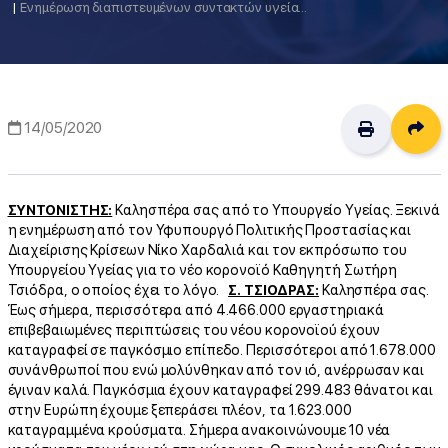
Eνημέρωση διαπιστευμένων συντακτών υγείας από τον Υφυπουργό Πολιτικής Προστασίας και Διαχείρισης Κρίσεων Νίκο Χαρδαλιά και τον εκπρόσωπο του Υπουργείου Υγείας για το νέο κορονοϊό, Καθηγητή Σωτήρη Τσιόδρα (14/5/2020)
Δι
14/05/2020
ΣΥΝΤΟΝΙΣΤΗΣ:
Καλησπέρα σας από το Υπουργείο Υγείας. Ξεκινά
η ενημέρωση από τον Υφυπουργό Πολιτικής Προστασίας και
Διαχείρισης Κρίσεων Νίκο Χαρδαλιά και τον εκπρόσωπο του
Υπουργείου Υγείας για το νέο κορονοϊό Καθηγητή Σωτήρη
Τσιόδρα, ο οποίος έχει το λόγο.
Σ. ΤΣΙΟΔΡΑΣ:
Καλησπέρα σας.
Έως σήμερα, περισσότερα από 4.466.000 εργαστηριακά
επιβεβαιωμένες περιπτώσεις του νέου κορονοϊού έχουν
καταγραφεί σε παγκόσμιο επίπεδο. Περισσότεροι από 1.678.000
συνάνθρωποί που ενώ μολύνθηκαν από τον ιό, ανέρρωσαν και
έγιναν καλά. Παγκόσμια έχουν καταγραφεί 299.483 θάνατοι και
στην Ευρώπη έχουμε ξεπεράσει πλέον, τα 1.623.000
καταγραμμένα κρούσματα. Σήμερα ανακοινώνουμε 10 νέα