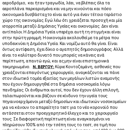
αεροδρόμιο, και ήταν τραγωδία, λέει, να βλέπεις όλα τα
αεροπλάνα παρκαρισμένα και να μην κινούνται και πόσο
οικονομικά δυσβάσταχτο είναι αυτό για έναν τέτοιο τεράστιο
χώρο της οικονομίας. Εγώ λέω ότι χρειάζεται προσοχή και μία
ισορροπία μεταξύ Δημόσιας Υγείας και οικονομίας. Δεν είναι
αντίπαλοι. Η Δημόσια Υγεία υπερέχει αυτή τη στιγμή και είναι
στην πρώτη γραμμή. Η οικονομία ακολουθεί με τα μέτρα που
υποδεικνύει η Δημόσια Υγεία. Και νομίζω αυτό θα γίνει. Είναι
όντως αντίφαση, έχει δίκιο ο αγαπητός δημοσιογράφος. Αλλά
είναι το καλύτερο δυνατό που μπορείς να κάνεις ανά
περίπτωση, απαντώ εγώ, και ας μην είναι επιστημονικά
τεκμηριωμένο.
Ν. ΒΕΡΓΟΥ:
Κύριε Κοντοζαμάνη, ασθενείς που
χρειάζονται επειγόντως χειρουργείο, αναγκάζονται να πάνε
στον ιδιωτικό τομέα εξαιτίας των μεγάλων λιστών αναμονής
που έχουν δημιουργηθεί στα δημόσια νοσοκομεία λόγω
πανδημίας. Οι άνθρωποι αυτοί, που δεν έχουν άλλη επιλογή,
ταλαιπωρούνται και βάζουν σε κίνδυνο την υγεία τους
πηγαινοερχόμενοι μεταξύ δημοσίων και ιδιωτικών νοσοκομείων
για να κάνουν το απαραίτητο τεστ για το νέο κορονοϊό που
εντάσσεται στον προεγχειρητικό έλεγχο και το χειρουργείο
τους. Σε διαφορετική περίπτωση είναι αναγκασμένοι να
πληρώσουν 100% από την τσέπη τους το τεστ, σε τιμή που