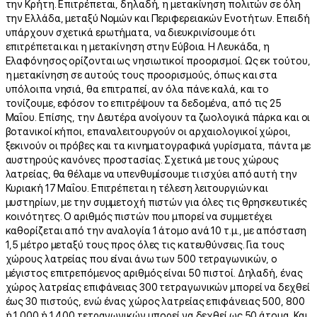
την Κρήτη. Επιτρέπεται, δηλαδή, η μετακίνηση πολιτών σε όλη
την Ελλάδα, μεταξύ Νομών και Περιφερειακών Ενοτήτων. Επειδή
υπάρχουν σχετικά ερωτήματα, να διευκρινίσουμε ότι
επιτρέπεται και η μετακίνηση στην Εύβοια. Η Λευκάδα, η
Ελαφόνησος ορίζονται ως νησιωτικοί προορισμοί. Ως εκ τούτου,
η μετακίνηση σε αυτούς τους προορισμούς, όπως και στα
υπόλοιπα νησιά, θα επιτραπεί, αν όλα πάνε καλά, και το
τονίζουμε, εφόσον το επιτρέψουν τα δεδομένα, από τις 25
Μαΐου. Επίσης, την Δευτέρα ανοίγουν τα ζωολογικά πάρκα και οι
βοτανικοί κήποι, επαναλειτουργούν οι αρχαιολογικοί χώροι,
ξεκινούν οι πρόβες και τα κινηματογραφικά γυρίσματα, πάντα με
αυστηρούς κανόνες προστασίας. Σχετικά με τους χώρους
λατρείας, θα θέλαμε να υπενθυμίσουμε τι ισχύει από αυτή την
Κυριακή 17 Μαΐου. Επιτρέπεται η τέλεση λειτουργιών και
μυστηρίων, με την συμμετοχή πιστών για όλες τις θρησκευτικές
κοινότητες. Ο αριθμός πιστών που μπορεί να συμμετέχει
καθορίζεται από την αναλογία 1 άτομο ανά 10 τ.μ., με απόσταση
1,5 μέτρο μεταξύ τους προς όλες τις κατευθύνσεις. Για τους
χώρους λατρείας που είναι άνω των 500 τετραγωνικών, ο
μέγιστος επιτρεπόμενος αριθμός είναι 50 πιστοί. Δηλαδή, ένας
χώρος λατρείας επιφάνειας 300 τετραγωνικών μπορεί να δεχθεί
έως 30 πιστούς, ενώ ένας χώρος λατρείας επιφάνειας 500, 800
ή 1.000 ή 1.400 τετραγωνικών μπορεί να δεχθεί ως 50 άτομα. Και