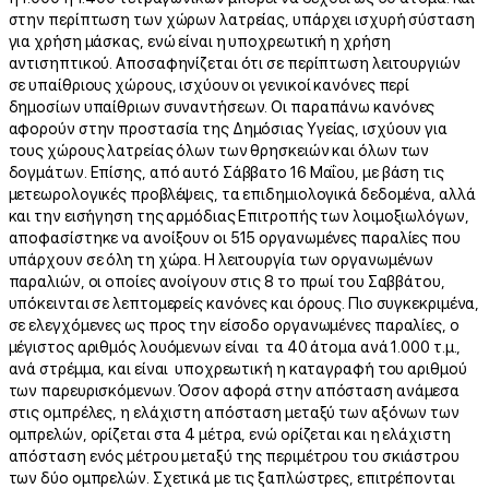
στην περίπτωση των χώρων λατρείας, υπάρχει ισχυρή σύσταση
για χρήση μάσκας, ενώ είναι η υποχρεωτική η χρήση
αντισηπτικού. Αποσαφηνίζεται ότι σε περίπτωση λειτουργιών
σε υπαίθριους χώρους, ισχύουν οι γενικοί κανόνες περί
δημοσίων υπαίθριων συναντήσεων. Οι παραπάνω κανόνες
αφορούν στην προστασία της Δημόσιας Υγείας, ισχύουν για
τους χώρους λατρείας όλων των θρησκειών και όλων των
δογμάτων. Επίσης, από αυτό Σάββατο 16 Μαΐου, με βάση τις
μετεωρολογικές προβλέψεις, τα επιδημιολογικά δεδομένα, αλλά
και την εισήγηση της αρμόδιας Επιτροπής των λοιμοξιωλόγων,
αποφασίστηκε να ανοίξουν οι 515 οργανωμένες παραλίες που
υπάρχουν σε όλη τη χώρα. Η λειτουργία των οργανωμένων
παραλιών, οι οποίες ανοίγουν στις 8 το πρωί του Σαββάτου,
υπόκεινται σε λεπτομερείς κανόνες και όρους. Πιο συγκεκριμένα,
σε ελεγχόμενες ως προς την είσοδο οργανωμένες παραλίες, ο
μέγιστος αριθμός λουόμενων είναι τα 40 άτομα ανά 1.000 τ.μ.,
ανά στρέμμα, και είναι υποχρεωτική η καταγραφή του αριθμού
των παρευρισκόμενων. Όσον αφορά στην απόσταση ανάμεσα
στις ομπρέλες, η ελάχιστη απόσταση μεταξύ των αξόνων των
ομπρελών, ορίζεται στα 4 μέτρα, ενώ ορίζεται και η ελάχιστη
απόσταση ενός μέτρου μεταξύ της περιμέτρου του σκιάστρου
των δύο ομπρελών. Σχετικά με τις ξαπλώστρες, επιτρέπονται