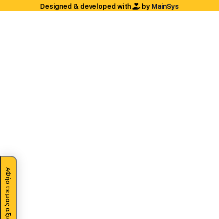
Designed & developed with
by
MainSys
ΑΦήστε μας αξιολόγηση