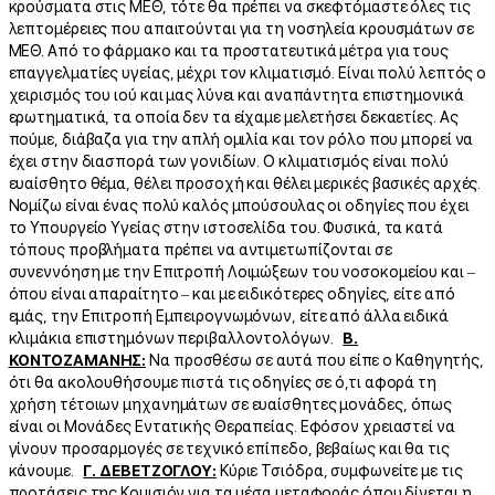
κρούσματα στις ΜΕΘ, τότε θα πρέπει να σκεφτόμαστε όλες τις
λεπτομέρειες που απαιτούνται για τη νοσηλεία κρουσμάτων σε
ΜΕΘ. Από το φάρμακο και τα προστατευτικά μέτρα για τους
επαγγελματίες υγείας, μέχρι τον κλιματισμό. Είναι πολύ λεπτός ο
χειρισμός του ιού και μας λύνει και αναπάντητα επιστημονικά
ερωτηματικά, τα οποία δεν τα είχαμε μελετήσει δεκαετίες. Ας
πούμε, διάβαζα για την απλή ομιλία και τον ρόλο που μπορεί να
έχει στην διασπορά των γονιδίων. Ο κλιματισμός είναι πολύ
ευαίσθητο θέμα, θέλει προσοχή και θέλει μερικές βασικές αρχές.
Νομίζω είναι ένας πολύ καλός μπούσουλας οι οδηγίες που έχει
το Υπουργείο Υγείας στην ιστοσελίδα του. Φυσικά, τα κατά
τόπους προβλήματα πρέπει να αντιμετωπίζονται σε
συνεννόηση με την Επιτροπή Λοιμώξεων του νοσοκομείου και –
όπου είναι απαραίτητο – και με ειδικότερες οδηγίες, είτε από
εμάς, την Επιτροπή Εμπειρογνωμόνων, είτε από άλλα ειδικά
κλιμάκια επιστημόνων περιβαλλοντολόγων.
Β.
ΚΟΝΤΟΖΑΜΑΝΗΣ:
Να προσθέσω σε αυτά που είπε ο Καθηγητής,
ότι θα ακολουθήσουμε πιστά τις οδηγίες σε ό,τι αφορά τη
χρήση τέτοιων μηχανημάτων σε ευαίσθητες μονάδες, όπως
είναι οι Μονάδες Εντατικής Θεραπείας. Εφόσον χρειαστεί να
γίνουν προσαρμογές σε τεχνικό επίπεδο, βεβαίως και θα τις
κάνουμε.
Γ. ΔΕΒΕΤΖΟΓΛΟΥ:
Κύριε Τσιόδρα, συμφωνείτε με τις
προτάσεις της Κομισιόν για τα μέσα μεταφοράς όπου δίνεται η