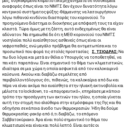
μας, συγκεκριμένα κλιματιστικά μηχανήματα σε νοσοκομεία
αναφοράς όπως είναι το ΝΙΜΤΣ δεν έχουν δυνατότητα λόγω
κεντρικού συστήματος ψύξης-θέρμανσης να λειτουργήσουν
λόγω πιθανού κινδύνου διασποράς του κορονοϊού. Το
προηγούμενο διάστημα οι διοικήσεις με απόφασή τους τα είχαν
κλειστά. Τώρα όμως με τη ζέστη, αυτό ενδεχομένως θα είναι
αδύνατον. Να σημειωθεί δε ότι η ΜΕΘ κορονοϊού του ΝΙΜΤΣ
νοσηλεύει πολύ ευαίσθητους ασθενείς όπως είναι οι
νεφροπαθείς, ενώ μεγάλο πρόβλημα θα αντιμετωπίσει και το
προσωπικό που φορά τις στολές προστασίας.
Σ. ΤΣΙΟΔΡΑΣ:
Να
πω δυο λόγια και μετά αν θέλει ο Υπουργός να τοποθετηθεί, να
πει κάτι παραπάνω. Είναι σημαντικό το θέμα των κλιματιστικών,
ιδιαίτερα σε μια χώρα η οποία ασφυκτιά από τον καλοκαιρινό
καύσωνα. Ακούω και διαβάζω σε μελέτες από
περιβαλλοντόλογους ότι, πιθανώς, τα καλοκαίρια από δω και
πέρα να είναι ακόμα πιο ευαίσθητα στην ηλιακή ακτινοβολία και
μάλιστα το lockdown, το «απαγορευτικό», επηρέασε με κάποιο
τρόπο την προσέγγιση των ακτινών του ηλίου, η οποία γίνεται
αυτή την στιγμή πιο ελεύθερα στην ατμόσφαιρα της Γης και θα
οδηγήσει σε κάποια άνοδο των θερμοκρασιών. Ήδη θα δούμε
θερμοκρασίες-ρεκόρ από ό,τι διαβάζω, το επόμενο
Σαββατοκύριακο. Άρα είναι πολύ σημαντικό το θέμα του
κλιματισμού και είναι και πολύ λεπτό. Είναι αυτές οι