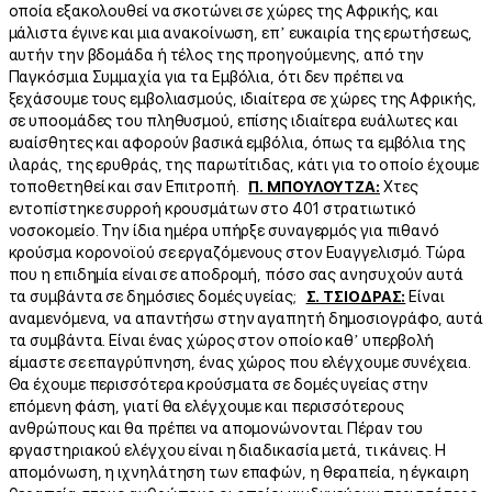
οποία εξακολουθεί να σκοτώνει σε χώρες της Αφρικής, και
μάλιστα έγινε και μια ανακοίνωση, επ’ ευκαιρία της ερωτήσεως,
αυτήν την βδομάδα ή τέλος της προηγούμενης, από την
Παγκόσμια Συμμαχία για τα Εμβόλια, ότι δεν πρέπει να
ξεχάσουμε τους εμβολιασμούς, ιδιαίτερα σε χώρες της Αφρικής,
σε υποομάδες του πληθυσμού, επίσης ιδιαίτερα ευάλωτες και
ευαίσθητες και αφορούν βασικά εμβόλια, όπως τα εμβόλια της
ιλαράς, της ερυθράς, της παρωτίτιδας, κάτι για το οποίο έχουμε
τοποθετηθεί και σαν Επιτροπή.
Π. ΜΠΟΥΛΟΥΤΖΑ:
Χτες
εντοπίστηκε συρροή κρουσμάτων στο 401 στρατιωτικό
νοσοκομείο. Την ίδια ημέρα υπήρξε συναγερμός για πιθανό
κρούσμα κορονοϊού σε εργαζόμενους στον Ευαγγελισμό. Τώρα
που η επιδημία είναι σε αποδρομή, πόσο σας ανησυχούν αυτά
τα συμβάντα σε δημόσιες δομές υγείας;
Σ. ΤΣΙΟΔΡΑΣ:
Είναι
αναμενόμενα, να απαντήσω στην αγαπητή δημοσιογράφο, αυτά
τα συμβάντα. Είναι ένας χώρος στον οποίο καθ’ υπερβολή
είμαστε σε επαγρύπνηση, ένας χώρος που ελέγχουμε συνέχεια.
Θα έχουμε περισσότερα κρούσματα σε δομές υγείας στην
επόμενη φάση, γιατί θα ελέγχουμε και περισσότερους
ανθρώπους και θα πρέπει να απομονώνονται. Πέραν του
εργαστηριακού ελέγχου είναι η διαδικασία μετά, τι κάνεις. Η
απομόνωση, η ιχνηλάτηση των επαφών, η θεραπεία, η έγκαιρη