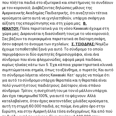
που πλήττει παιδιά στο εξωτερικό και επιστήμονες το συνδέουν
με τον κορονοϊό; Διαβάζοντας δηλώσεις μέλους της
Αμερικανικής Ακαδημίας Παιδιατρικής, ότι αναζητούν τέτοια
κρούσματα ώστε αυτά να ιχνηλατηθούν, υπάρχει σκέψη για
αύξηση της επαγρύπνησης και στη χώρα μας;
Β.
ΚΕΚΑΤΟΥ:
Πόσα περιστατικά για τη νόσο Kawasaki έχουμε στη
χώρα μας; Διερευνάται η διασύνδεσή τους με το νέο κορονοϊό;
Σας βάζουν τα συγκεκριμένα περιστατικά σε δεύτερη σκέψη,
όσον αφορά το άνοιγμα των σχολείων;
Σ. ΤΣΙΟΔΡΑΣ:
Νομίζω
έχουμε τοποθετηθεί ξανά για αυτό. Το σύνδρομο το οποίο
περιγράφουν οι δύο αγαπητές δημοσιογράφοι, είναι ένα
σύνδρομο που είναι φλεγμονώδες, αφορά μικρά παιδάκια,
κυρίως ηλικίας κάτω των 5. Έχει κάποια χαρακτηριστικά κλινικά
συμπτώματα και σημεία, όπως το εξάνθημα, ο πυρετός. Και αυτό
το σύνδρομο λέγεται νόσος Kawasaki. Κατ’ αρχάς να πούμε ότι
για αυτό το σύνδρομο υπάρχει θεραπεία και η θεραπεία είναι
πολύ γνωστή στους παιδιάτρους. Δεύτερον, είναι σπάνιο
σύνδρομο. Τρίτον, η συσχέτισή του με τον ιό μάλλον υπάρχει.
Δεν έχει τεκμηριωθεί 100%, για αυτό το ψάχνουν. Αλλά
καταλαβαίνετε, όταν έχεις εκατοντάδες χιλιάδες κρούσματα,
αυτή τη στιγμή 60.000 παιδιά, ας πούμε, ένα μέσο όρο στην
Ευρώπη, και στην Αμερική άλλα τόσα ενδεχομένως. Και από πού