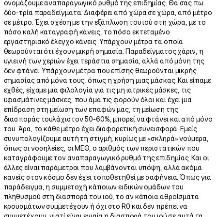
ονομάζουμε αναπαραγωγικό ρυθμό της επιδημίας. Θα σας πω
δύο-τρία παραδείγματα. Διαφέρει από χώρα σε χώρα, από μέτρο
σε μέτρο. Έχει σχέση με την εξάπλωση του ιού στη χώρα, με το
πόσο καλή καταγραφή κάνεις, το πόσο εκτεταμένο
εργαστηριακό έλεγχο κάνεις. Υπάρχουν μέτρα τα οποία
θεωρούνται ότι έχουν μικρή σημασία. Παραδείγματος χάριν, η
υγιεινή των χεριών έχει τεράστια σημασία, αλλά από μόνη της
δεν φτάνει. Υπάρχουν μέτρα που επίσης θεωρούνται μικρής
σημασίας από μόνα τους, όπως η χρήση μιας μάσκας. Και είπαμε
εχθές, είχαμε μια φιλολογία για τις μη ιατρικές μάσκες, τις
υφασμάτινες μάσκες, που άμα τις φορούν όλοι και έχει μια
επίδραση στη μείωση των επαφών μας, τη μείωση της
διασποράς τουλάχιστον 50-60%, μπορεί να φτάνει και από μόνο
του. Άρα, το κάθε μέτρο έχει διαφορετική συνεισφορά. Εμείς
συνυπολογίζουμε αυτή τη στιγμή, κυρίως με «σκληρά» νούμερα,
όπως οι νοσηλείες, οι ΜΕΘ, ο αριθμός των περιστατικών που
καταγράφουμε τον αναπαραγωγικό ρυθμό της επιδημίας. Και οι
άλλες είναι παράμετροι που λαμβάνονται υπόψη, αλλά ακόμα
κανείς στον κόσμο δεν έχει τοποθετηθεί με σαφήνεια. Όπως για
παράδειγμα, η συμμετοχή κάποιων ειδικών ομάδων του
πληθυσμού στη διασπορά του ιού, το αν κάποια αθροίσματα
κρουσμάτων συμμετέχουν ή όχι στο R0 και δεν πρέπει να
συμμετέχουν, γιατί είναι ενιαία η διασπορά του ιού σε αυτά τα