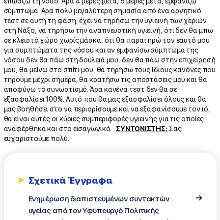
επωάζω τη νόσο. Άρα 4 μέρες μετά, 5 μέρες μετά, εμφανίζω
σύμπτωμα. Άρα πολύ μεγαλύτερη σημασία από ένα αρνητικό
τεστ σε αυτή τη φάση, έχει να τηρήσω την υγιεινή των χεριών
στη Νάξο, να τηρήσω την αναπνευστική υγιεινή, ότι δεν θα μπω
σε κλειστό χώρο χωρίς μάσκα, ότι θα παρατηρώ τον εαυτό μου
για συμπτώματα της νόσου και αν εμφανίσω σύμπτωμα της
νόσου δεν θα πάω στη δουλειά μου, δεν θα πάω στην επιχείρησή
μου, θα μείνω στο σπίτι μου, θα τηρήσω τους ίδιους κανόνες που
τηρούμε μέχρι σήμερα, θα κρατήσω τις αποστάσεις μου και θα
αποφύγω το συνωστισμό. Άρα κανένα τεστ δεν θα σε
εξασφαλίσει 100%. Αυτό που θα μας εξασφαλίσει όλους και θα
μας βοηθήσει στο να περιορίσουμε και να εξαφανίσουμε τον ιό,
θα είναι αυτές οι κύριες συμπεριφορές υγιεινής για τις οποίες
αναφέρθηκα και στο εισαγωγικό.
ΣΥΝΤΟΝΙΣΤΗΣ:
Σας
ευχαριστούμε πολύ.
Σχετικά Έγγραφα
Eνημέρωση διαπιστευμένων συντακτών
υγείας από τον Υφυπουργό Πολιτικής