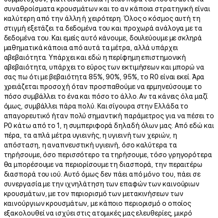
συναθροίσματα κρουσμάτων και το αν κάποια στρατηγική είναι
καλύτερη από την άλλη ή χειρότερη. Όλος ο κόσμος αυτή τη
στιγμή εξετάζει τα δεδομένα του και προχωρά ανάλογα με τα
δεδομένα του. Και εμείς αυτό κάνουμε, δουλεύουμε με σκληρά
μαθηματικά κάποια από αυτά τα μέτρα, αλλά υπάρχει
αβεβαιότητα. Υπάρχει και εδώ η περίφημη επιστημονική
αβεβαιότητα, υπάρχει το εύρος των εκτιμήσεων και μπορώ να
σας πω ότι με βεβαιότητα 85%, 90%, 95%, το R0 είναι εκεί. Άρα
χρειάζεται προσοχή όταν προσπαθούμε να ερμηνεύσουμε το
πόσο συμβάλλει το ένα και πόσο το άλλο. Αν τα κάνεις όλα μαζί
όμως, συμβάλλει πάρα πολύ. Και σίγουρα στην Ελλάδα το
απαγορευτικό ήταν πολύ σημαντική παράμετρος για να πέσει το
Ρ0 κάτω από το 1, η συμπεριφορά δηλαδή όλων μας. Από εδώ και
πέρα, τα απλά μέτρα υγιεινής, η υγιεινή των χεριών, η
απόσταση, η αναπνευστική υγιεινή, όσο καλύτερα τα
τηρήσουμε, όσο περισσότερο τα τηρήσουμε, τόσο γρηγορότερα
θα μπορέσουμε να περιορίσουμε τη διασπορά, την περαιτέρω
διασπορά του ιού. Αυτό όμως δεν πάει από μόνο του, πάει σε
συνεργασία με την ιχνηλάτηση των επαφών των καινούριων
κρουσμάτων, με τον περιορισμό των μετακινήσεων των
καινούργιων κρουσμάτων, με κάποιο περιορισμό ο οποίος
εξακολουθεί να ισχύει στις ατομικές μας ελευθερίες, μικρό