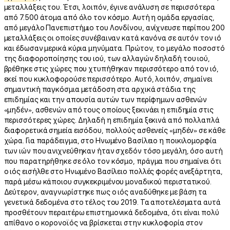
μεταλλάξεις του. Έτσι, λοιπόν, έγινε ανάλυση σε περισσότερα
από 7.500 άτομα από όλο τον κόσμο. Αυτή η ομάδα εργασίας,
από μεγάλο Πανεπιστήμιο του Λονδίνου, ανίχνευσε περίπου 200
μεταλλάξεις οι οποίες συνέβαιναν κατά κανόνα σε αυτόν τον ιό
και έδωσαν μερικά κύρια μηνύματα. Πρώτον, το μεγάλο ποσοστό
της διαφοροποίησης του ιού, των αλλαγών δηλαδή του ιού,
βρέθηκε στις χώρες που χτυπήθηκαν περισσότερο από τον ιό,
εκεί που κυκλοφορούσε περισσότερο. Αυτό, λοιπόν, σημαίνει
σημαντική παγκόσμια μετάδοση στα αρχικά στάδια της
επιδημίας και την απουσία αυτών των περίφημων ασθενών
«μηδέν», ασθενών από τους οποίους ξεκινάει η επιδημία στις
περισσότερες χώρες. Δηλαδή η επιδημία ξεκινά από πολλαπλά
διαφορετικά σημεία εισόδου, πολλούς ασθενείς «μηδέν» σε κάθε
χώρα. Για παράδειγμα, στο Ηνωμένο Βασίλειο η ποικιλομορφία
των ιών που ανιχνεύθηκαν ήταν σχεδόν τόσο μεγάλη, όσο αυτή
που παρατηρήθηκε σε όλο τον κόσμο, πράγμα που σημαίνει ότι
ο ιός εισήλθε στο Ηνωμένο Βασίλειο πολλές φορές ανεξάρτητα,
παρά μέσω κάποιου συγκεκριμένου μοναδικού περιστατικού.
Δεύτερον, αναγνωρίστηκε πως ο ιός αναδύθηκε με βάση τα
γενετικά δεδομένα στο τέλος του 2019. Τα αποτελέσματα αυτά
προσθέτουν περαιτέρω επιστημονικά δεδομένα, ότι είναι πολύ
απίθανο ο κορονοϊός να βρίσκεται στην κυκλοφορία στον