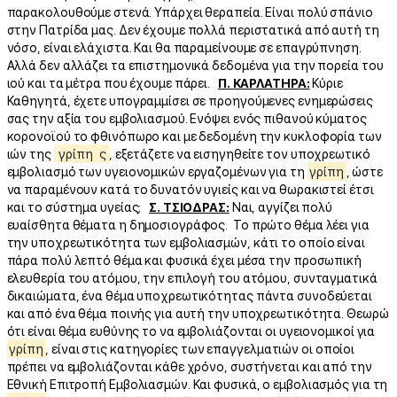
παρακολουθούμε στενά. Υπάρχει θεραπεία. Είναι πολύ σπάνιο
στην Πατρίδα μας. Δεν έχουμε πολλά περιστατικά από αυτή τη
νόσο, είναι ελάχιστα. Και θα παραμείνουμε σε επαγρύπνηση.
Αλλά δεν αλλάζει τα επιστημονικά δεδομένα για την πορεία του
ιού και τα μέτρα που έχουμε πάρει.
Π. ΚΑΡΛΑΤΗΡΑ:
Κύριε
Καθηγητά, έχετε υπογραμμίσει σε προηγούμενες ενημερώσεις
σας την αξία του εμβολιασμού. Ενόψει ενός πιθανού κύματος
κορονοϊού το φθινόπωρο και με δεδομένη την κυκλοφορία των
ιών της
γρίπη
ς
, εξετάζετε να εισηγηθείτε τον υποχρεωτικό
εμβολιασμό των υγειονομικών εργαζομένων για τη
γρίπη
, ώστε
να παραμένουν κατά το δυνατόν υγιείς και να θωρακιστεί έτσι
και το σύστημα υγείας;
Σ. ΤΣΙΟΔΡΑΣ:
Ναι, αγγίζει πολύ
ευαίσθητα θέματα η δημοσιογράφος. Το πρώτο θέμα λέει για
την υποχρεωτικότητα των εμβολιασμών, κάτι το οποίο είναι
πάρα πολύ λεπτό θέμα και φυσικά έχει μέσα την προσωπική
ελευθερία του ατόμου, την επιλογή του ατόμου, συνταγματικά
δικαιώματα, ένα θέμα υποχρεωτικότητας πάντα συνοδεύεται
και από ένα θέμα ποινής για αυτή την υποχρεωτικότητα. Θεωρώ
ότι είναι θέμα ευθύνης το να εμβολιάζονται οι υγειονομικοί για
γρίπη
, είναι στις κατηγορίες των επαγγελματιών οι οποίοι
πρέπει να εμβολιάζονται κάθε χρόνο, συστήνεται και από την
Εθνική Επιτροπή Εμβολιασμών. Και φυσικά, ο εμβολιασμός για τη