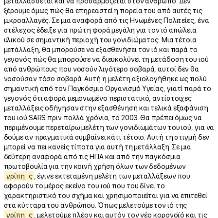
μεταλλάσσεται και να προσαρμόζεται στον άνθρωπο. Δεν
ξέρουμε όμως πώς θα επηρεαστεί η πορεία του από αυτές τις
μικροαλλαγές. Σε μια αναφορά από τις Ηνωμένες Πολιτείες, ένα
στέλεχος έδειξε για πρώτη φορά μεγάλη για τον ιό απώλεια
υλικού σε σημαντική περιοχή του γονιδιώματος. Μια τέτοια
μετάλλαξη, θα μπορούσε να εξασθενήσει τον ιό και παρά το
γεγονός πώς θα μπορούσε να διευκολύνει τη μετάδοση του ιού
από ανθρώπους που νοσούν λιγότερο σοβαρά, αυτοί δεν θα
νοσούσαν τόσο σοβαρά. Αυτή η μελέτη αξιολογήθηκε ως πολύ
σημαντική από τον Παγκόσμιο Οργανισμό Υγείας, γιατί παρά το
γεγονός ότι αφορά μεμονωμένο περιστατικό, αντίστοιχες
μεταλλάξεις οδήγησαν στην εξασθένηση και τελικά εξαφάνιση
του ιού SARS πριν πολλά χρόνια, το 2003. Θα πρέπει όμως να
περιμένουμε περεταίρω μελέτη των γονιδιωμάτων του ιού, για να
δούμε αν πραγματικά συμβαίνει κάτι τέτοιο. Αυτή τη στιγμή δεν
μπορεί να πει κανείς τίποτα για αυτή τη μετάλλαξη. Σε μια
δεύτερη αναφορά από τις ΗΠΑ και από την παγκόσμια
πρωτοβουλία για την κοινή χρήση όλων των δεδομένων
γρίπη
ς
, έγινε εκτεταμένη μελέτη των μεταλλάξεων που
αφορούν το μέρος εκείνο του ιού που του δίνει το
χαρακτηριστικό του σχήμα και χρησιμοποιείται για να επιτεθεί
στα κύτταρα του ανθρώπου. Όπως μελετούμε τον ιό της
γρίπη
ς
, μελετούμε πλέον και αυτόν τον νέο κορονοϊό και τις