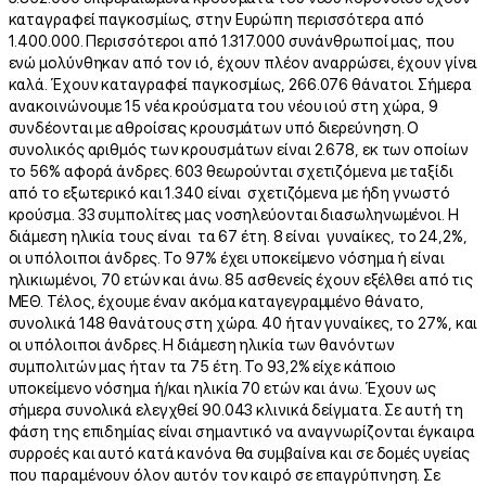
καταγραφεί παγκοσμίως, στην Ευρώπη περισσότερα από
1.400.000. Περισσότεροι από 1.317.000 συνάνθρωποί μας, που
ενώ μολύνθηκαν από τον ιό, έχουν πλέον αναρρώσει, έχουν γίνει
καλά. Έχουν καταγραφεί παγκοσμίως, 266.076 θάνατοι. Σήμερα
ανακοινώνουμε 15 νέα κρούσματα του νέου ιού στη χώρα, 9
συνδέονται με αθροίσεις κρουσμάτων υπό διερεύνηση. Ο
συνολικός αριθμός των κρουσμάτων είναι 2.678, εκ των οποίων
το 56% αφορά άνδρες. 603 θεωρούνται σχετιζόμενα με ταξίδι
από το εξωτερικό και 1.340 είναι σχετιζόμενα με ήδη γνωστό
κρούσμα. 33 συμπολίτες μας νοσηλεύονται διασωληνωμένοι. Η
διάμεση ηλικία τους είναι τα 67 έτη. 8 είναι γυναίκες, το 24,2%,
οι υπόλοιποι άνδρες. Το 97% έχει υποκείμενο νόσημα ή είναι
ηλικιωμένοι, 70 ετών και άνω. 85 ασθενείς έχουν εξέλθει από τις
ΜΕΘ. Τέλος, έχουμε έναν ακόμα καταγεγραμμένο θάνατο,
συνολικά 148 θανάτους στη χώρα. 40 ήταν γυναίκες, το 27%, και
οι υπόλοιποι άνδρες. Η διάμεση ηλικία των θανόντων
συμπολιτών μας ήταν τα 75 έτη. Το 93,2% είχε κάποιο
υποκείμενο νόσημα ή/και ηλικία 70 ετών και άνω. Έχουν ως
σήμερα συνολικά ελεγχθεί 90.043 κλινικά δείγματα. Σε αυτή τη
φάση της επιδημίας είναι σημαντικό να αναγνωρίζονται έγκαιρα
συρροές και αυτό κατά κανόνα θα συμβαίνει και σε δομές υγείας
που παραμένουν όλον αυτόν τον καιρό σε επαγρύπνηση. Σε