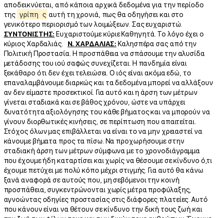
αποδεικνύεται, από κάποια αρχικά δεδομένα για την περίοδο
της
γρίπη
ς
αυτή τη χρονιά, πως θα οδηγήσει και στο
γενικότερο περιορισμό των λοιμώξεων. Σας ευχαριστώ.
ΣΥΝΤΟΝΙΣΤΗΣ:
Ευχαριστούμε κύριε Καθηγητά. Το λόγο έχει ο
κύριος Χαρδαλιάς.
Ν. ΧΑΡΔΑΛΙΑΣ:
Καλησπέρα σας από την
Πολιτική Προστασία. Η προσπάθεια να σπάσουμε την αλυσίδα
μετάδοσης του ιού σαφώς συνεχίζεται. Η πανδημία είναι
ξεκάθαρο ότι δεν έχει τελειώσει. Ο ιός είναι ακόμα εδώ, το
επαναλαμβάνουμε διαρκώς και τα δεδομένα μπορεί να αλλάξουν
αν δεν είμαστε προσεκτικοί. Για αυτό και η άρση των μέτρων
γίνεται σταδιακά και σε βάθος χρόνου, ώστε να υπάρχει
δυνατότητα αξιολόγησης του κάθε βήματος και να μπορούν να
γίνουν διορθωτικές κινήσεις, σε περίπτωση που απαιτείται.
Στόχος όλων μας επιβάλλεται να είναι το να μην χρειαστεί να
κάνουμε βήματα προς τα πίσω. Να προχωρήσουμε στην
σταδιακή άρση των μέτρων σύμφωνα με το χρονοδιάγραμμα
που έχουμε ήδη καταρτίσει και χωρίς να θέσουμε σε κίνδυνο ό,τι
έχουμε πετύχει με πολύ κόπο μέχρι στιγμής. Για αυτό θα κάνω
ξανά αναφορά σε αυτούς που, μη σεβόμενοι την κοινή
προσπάθεια, συγκεντρώνονται χωρίς μέτρα προφύλαξης,
αγνοώντας οδηγίες προστασίας στις διάφορες πλατείες. Αυτό
που κάνουν είναι να θέτουν σε κίνδυνο την δική τους ζωή και