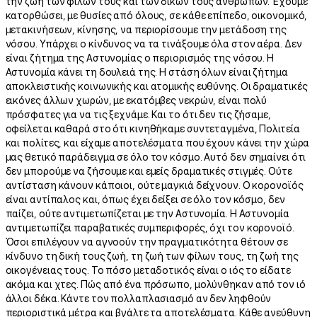
την ζωή των φίλων τους και των δικών τους ανθρώπων. Έχουμε
κατορθώσει, με θυσίες από όλους, σε κάθε επίπεδο, οικονομικό,
μετακινήσεων, κίνησης, να περιορίσουμε την μετάδοση της
νόσου. Υπάρχει ο κίνδυνος να τα τινάξουμε όλα στον αέρα. Δεν
είναι ζήτημα της Αστυνομίας ο περιορισμός της νόσου. Η
Αστυνομία κάνει τη δουλειά της. Η στάση όλων είναι ζήτημα
αποκλειστικής κοινωνικής και ατομικής ευθύνης. Οι δραματικές
εικόνες άλλων χωρών, με εκατόμβες νεκρών, είναι πολύ
πρόσφατες για να τις ξεχνάμε. Και το ότι δεν τις ζήσαμε,
οφείλεται καθαρά στο ότι κινηθήκαμε συντεταγμένα, Πολιτεία
και πολίτες, και είχαμε αποτελέσματα που έχουν κάνει την χώρα
μας θετικό παράδειγμα σε όλο τον κόσμο. Αυτό δεν σημαίνει ότι
δεν μπορούμε να ζήσουμε και εμείς δραματικές στιγμές. Ούτε
αντίσταση κάνουν κάποιοι, ούτε μαγκιά δείχνουν. Ο κορονοϊός
είναι αντίπαλος και, όπως έχει δείξει σε όλο τον κόσμο, δεν
παίζει, ούτε αντιμετωπίζεται με την Αστυνομία. Η Αστυνομία
αντιμετωπίζει παραβατικές συμπεριφορές, όχι τον κορονοϊό.
Όσοι επιλέγουν να αγνοούν την πραγματικότητα θέτουν σε
κίνδυνο τη δική τους ζωή, τη ζωή των φίλων τους, τη ζωή της
οικογένειας τους. Το πόσο μεταδοτικός είναι ο ιός το είδατε
ακόμα και χτες. Πώς από ένα πρόσωπο, μολύνθηκαν από τον ιό
άλλοι δέκα. Κάντε τον πολλαπλασιασμό αν δεν ληφθούν
περιοριστικά μέτρα και βγάλτε τα αποτελέσματα. Κάθε ανεύθυνη