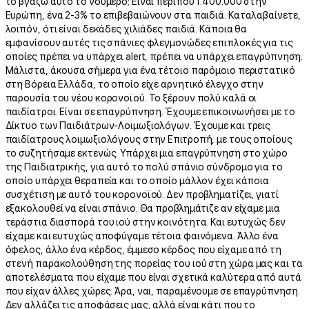
το βγάζω αυτό το νούμερο; Είναι περίπου 1.400.000 στην
Ευρώπη, ένα 2-3% το επιβεβαιώνουν στα παιδιά. Καταλαβαίνετε,
λοιπόν, ότι είναι δεκάδες χιλιάδες παιδιά. Κάποια θα
εμφανίσουν αυτές τις σπάνιες φλεγμονώδες επιπλοκές για τις
οποίες πρέπει να υπάρχει alert, πρέπει να υπάρχει επαγρύπνηση.
Μάλιστα, άκουσα σήμερα για ένα τέτοιο παρόμοιο περιστατικό
στη Βόρεια Ελλάδα, το οποίο είχε αρνητικό έλεγχο στην
παρουσία του νέου κορoνοϊού. Το ξέρουν πολύ καλά οι
παιδίατροι. Είναι σε επαγρύπνηση. Έχουμε επικοινωνήσει με το
Δίκτυο των Παιδιάτρων-Λοιμωξιολόγων. Έχουμε και τρεις
παιδίατρους λοιμωξιολόγους στην Επιτροπή, με τους οποίους
το συζητήσαμε εκτενώς. Υπάρχει μια επαγρύπνηση στο χώρο
της Παιδιατρικής, για αυτό το πολύ σπάνιο σύνδρομο για το
οποίο υπάρχει θεραπεία και το οποίο μάλλον έχει κάποια
συσχέτιση με αυτό του κορονοϊού. Δεν προβληματίζει, γιατί
εξακολουθεί να είναι σπάνιο. Θα προβλημάτιζε αν είχαμε μια
τεράστια διασπορά του ιού στην κοινότητα. Και ευτυχώς δεν
είχαμε και ευτυχώς αποφύγαμε τέτοια φαινόμενα. Άλλο ένα
όφελος, άλλο ένα κέρδος, έμμεσο κέρδος που είχαμε από τη
στενή παρακολούθηση της πορείας του ιού στη χώρα μας και τα
αποτελέσματα που είχαμε που είναι σχετικά καλύτερα από αυτά
που είχαν άλλες χώρες. Άρα, ναι, παραμένουμε σε επαγρύπνηση.
Δεν αλλάζει τις αποφάσεις μας, αλλά είναι κάτι που το