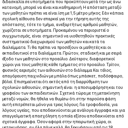
διδασκαλία σε υποτμήματα που προκύπτουν μετά την ως άνω
κατανομή, μπορεί να είναι και καθημερινή. Η απόσταση μεταξύ
των μαθητών πρέπει να είναι ίση με 1,5 μέτρο μήκος. Εάν κάποια
σχολική αίθουσα δεν επαρκεί για την τήρηση αυτής της
απόστασης, τότε το τμήμα, ανεξαρτήτως αριθμού μαθητών,
χωρίζεται σε υποτμήματα. Προκειμένου να περιοριστεί ο
συγχρωτισμός, είναι σημαντικό να υιοθετηθούν πρακτικές
συστηματικού διαχωρισμού των μαθητών και κατά τα
διαλείμματα. Τι θα πρέπει να προσέξουν οι μαθητές και οι
εκπαιδευτικοί στα διαλείμματα. Πρώτον, σταδιακή και με σειρά
έξοδο των μαθητών στο προαύλιο. Δεύτερον, διαφορετικοί
χώροι για τους μαθητές κάθε τμήματος στο προαύλιο. Τρίτον,
φυσικός αερισμός των αιθουσών στο διάλειμμα Και τέλος,
απαγόρευση παιχνιδιών με μπάλα όπως μπάσκετ, ποδόσφαιρο,
βόλεϊ. Επισημαίνεται ότι εκτός από τη διαρρύθμιση των
σχολικών αιθουσών, σημαντική είναι η αποσυμφόρηση και του
γραφείου των εκπαιδευτικών. Σχετικά τώρα με τη μετακίνηση
μεταξύ νομών, θα ήθελα να θυμίσω ότι στην παρούσα φάση
αυτή επιτρέπεται μόνο για τρεις λόγους. Για τροφοδοσία, για
λόγους υγείας, που αποδεικνύονται με ανάλογα έγγραφα και για
επαγγελματική απασχόληση η οποία εξίσου αποδεικνύεται από
σχετικά έγγραφα. Όσον αφορά στην ηπειρωτική χώρα, οι
μετακινήσεις, αν όλα πάνε καλά, θα ξεκινήσουν από τις 18