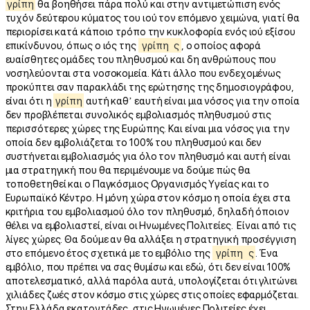
γρίπη
θα βοηθήσει πάρα πολύ και στην αντιμετώπιση ενός
τυχόν δεύτερου κύματος του ιού τον επόμενο χειμώνα, γιατί θα
περιορίσει κατά κάποιο τρόπο την κυκλοφορία ενός ιού εξίσου
επικίνδυνου, όπως ο ιός της
γρίπη
ς
, ο οποίος αφορά
ευαίσθητες ομάδες του πληθυσμού και δη ανθρώπους που
νοσηλεύονται στα νοσοκομεία. Κάτι άλλο που ενδεχομένως
προκύπτει σαν παρακλάδι της ερώτησης της δημοσιογράφου,
είναι ότι η
γρίπη
αυτή καθ’ εαυτή είναι μια νόσος για την οποία
δεν προβλέπεται συνολικός εμβολιασμός πληθυσμού στις
περισσότερες χώρες της Ευρώπης. Και είναι μια νόσος για την
οποία δεν εμβολιάζεται το 100% του πληθυσμού και δεν
συστήνεται εμβολιασμός για όλο τον πληθυσμό και αυτή είναι
μια στρατηγική που θα περιμένουμε να δούμε πώς θα
τοποθετηθεί και ο Παγκόσμιος Οργανισμός Υγείας και το
Ευρωπαϊκό Κέντρο. Η μόνη χώρα στον κόσμο η οποία έχει στα
κριτήρια του εμβολιασμού όλο τον πληθυσμό, δηλαδή όποιον
θέλει να εμβολιαστεί, είναι οι Ηνωμένες Πολιτείες. Είναι από τις
λίγες χώρες. Θα δούμε αν θα αλλάξει η στρατηγική προσέγγιση
στο επόμενο έτος σχετικά με το εμβόλιο της
γρίπη
ς
. Ένα
εμβόλιο, που πρέπει να σας θυμίσω και εδώ, ότι δεν είναι 100%
αποτελεσματικό, αλλά παρόλα αυτά, υπολογίζεται ότι γλιτώνει
χιλιάδες ζωές στον κόσμο στις χώρες στις οποίες εφαρμόζεται.
Στην Ελλάδα εκατοντάδες, στις Ηνωμένες Πολιτείες έχει