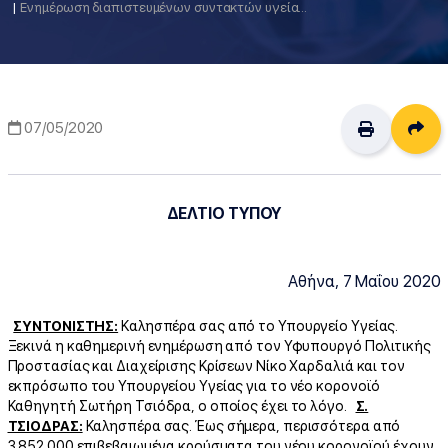
Eνημέρωση διαπιστευμένων συντακτών υγείας από τον Υφυπουργό Πολιτικής Προστασίας και Διαχείρισης Κρίσεων Νίκο Χαρδαλιά και τον εκπρόσωπο του Υπουργείου Υγείας για το νέο κορονοϊό, Καθηγητή Σωτήρη Τσιόδρα (7/5/2020)
Δι
07/05/2020
ΔΕΛΤΙΟ ΤΥΠΟΥ
Αθήνα, 7 Μαΐου 2020
ΣΥΝΤΟΝΙΣΤΗΣ:
Καλησπέρα σας από το Υπουργείο Υγείας.
Ξεκινά η καθημερινή ενημέρωση από τον Υφυπουργό Πολιτικής
Προστασίας και Διαχείρισης Κρίσεων Νίκο Χαρδαλιά και τον
εκπρόσωπο του Υπουργείου Υγείας για το νέο κορονοϊό
Καθηγητή Σωτήρη Τσιόδρα, ο οποίος έχει το λόγο.
Σ.
ΤΣΙΟΔΡΑΣ:
Καλησπέρα σας. Έως σήμερα, περισσότερα από
3.852.000 επιβεβαιωμένα κρούσματα του νέου κορονοϊού έχουν