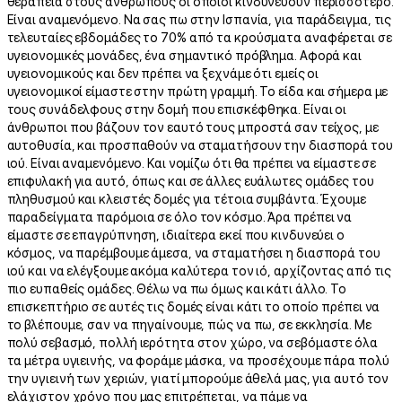
θεραπεία στους ανθρώπους οι οποίοι κινδυνεύουν περισσότερο.
Είναι αναμενόμενο. Να σας πω στην Ισπανία, για παράδειγμα, τις
τελευταίες εβδομάδες το 70% από τα κρούσματα αναφέρεται σε
υγειονομικές μονάδες, ένα σημαντικό πρόβλημα. Αφορά και
υγειονομικούς και δεν πρέπει να ξεχνάμε ότι εμείς οι
υγειονομικοί είμαστε στην πρώτη γραμμή. Το είδα και σήμερα με
τους συνάδελφους στην δομή που επισκέφθηκα. Είναι οι
άνθρωποι που βάζουν τον εαυτό τους μπροστά σαν τείχος, με
αυτοθυσία, και προσπαθούν να σταματήσουν την διασπορά του
ιού. Είναι αναμενόμενο. Και νομίζω ότι θα πρέπει να είμαστε σε
επιφυλακή για αυτό, όπως και σε άλλες ευάλωτες ομάδες του
πληθυσμού και κλειστές δομές για τέτοια συμβάντα. Έχουμε
παραδείγματα παρόμοια σε όλο τον κόσμο. Άρα πρέπει να
είμαστε σε επαγρύπνηση, ιδιαίτερα εκεί που κινδυνεύει ο
κόσμος, να παρέμβουμε άμεσα, να σταματήσει η διασπορά του
ιού και να ελέγξουμε ακόμα καλύτερα τον ιό, αρχίζοντας από τις
πιο ευπαθείς ομάδες. Θέλω να πω όμως και κάτι άλλο. Το
επισκεπτήριο σε αυτές τις δομές είναι κάτι το οποίο πρέπει να
το βλέπουμε, σαν να πηγαίνουμε, πώς να πω, σε εκκλησία. Με
πολύ σεβασμό, πολλή ιερότητα στον χώρο, να σεβόμαστε όλα
τα μέτρα υγιεινής, να φοράμε μάσκα, να προσέχουμε πάρα πολύ
την υγιεινή των χεριών, γιατί μπορούμε άθελά μας, για αυτό τον
ελάχιστον χρόνο που μας επιτρέπεται, να πάμε να