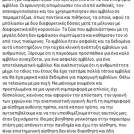
εμβόλια. Οι ερευνητές απομόνωσαν τον ιό από ασθενείς, τον
απενεργοποίησαν και τον χρησιμοποίησαν σαν εμβόλιο σε
πειραματόζωα, όπως ποντίκια και πιθήκους, τα οποία, αφού τα
μπόλιασαν με δυο διαφορετικές δόσεις μετά τα μόλυναν με
διαφορετικά είδη κορονοϊών. Τα ζώα που εμβολιάστηκαν με τη
μεγάλη δόση δεν εμφάνισαν συμπτώματα και καθάρισαν τον ιό
από τους πνεύμονες. Το εμβόλιο ήταν ασφαλές και τα δεδομένα
αυτά υποστηρίζουν την ταχεία κλινική ανάπτυξη εμβολίων για
ανθρώπους. Ξέρουμε ότι η παγκόσμια προσπάθεια για ένα καλό
εμβόλιο συνεχίζεται, για ένα ασφαλές εμβόλιο, για ένα
αποτελεσματικό εμβόλιο. Και ευελπιστούμε ότι η ανθρωπότητα
μέχρι το τέλος του έτους θα έχει τεστάρει πολλά τέτοια εμβόλια
και θα έχει μερικά καλά δεδομένα για παραγωγή εμβολίων. Θέλω
να τελειώσω με μια ευχή. Να μείνουμε ενωμένοι και
προσηλωμένοι σε μια υγιεινή συμπεριφορά με απλούς, όχι
δύσκολους, κανόνες που αφορούν την απόσταση, την υγιεινή
των χεριών και την αναπνευστική υγιεινή. Αυτή τη συμπεριφορά
με αίσθημα ευθύνης πρέπει, κατά κάποιο τρόπο, να την
αυτοεπιβάλουμε και να την υπενθυμίζουμε στους εαυτούς μας
όταν ξεχνιόμαστε. Θα μας βοηθήσει γενικότερα στην περαιτέρω
στάση μας απέναντι στην πανδημία και έχω την αίσθηση, που
είναι επιστημονική αίσθηση δεν είναι διαίσθηση και ήδη