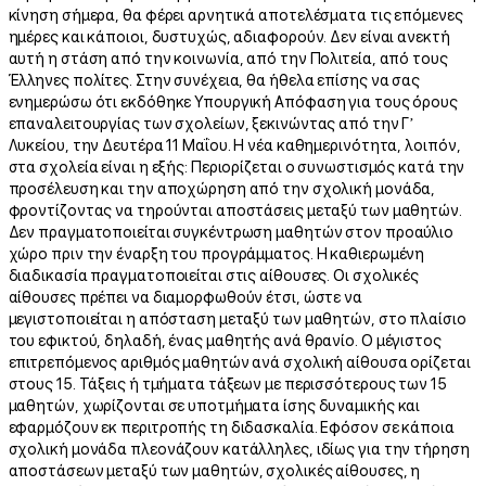
κίνηση σήμερα, θα φέρει αρνητικά αποτελέσματα τις επόμενες
ημέρες και κάποιοι, δυστυχώς, αδιαφορούν. Δεν είναι ανεκτή
αυτή η στάση από την κοινωνία, από την Πολιτεία, από τους
Έλληνες πολίτες. Στην συνέχεια, θα ήθελα επίσης να σας
ενημερώσω ότι εκδόθηκε Υπουργική Απόφαση για τους όρους
επαναλειτουργίας των σχολείων, ξεκινώντας από την Γ’
Λυκείου, την Δευτέρα 11 Μαΐου. Η νέα καθημερινότητα, λοιπόν,
στα σχολεία είναι η εξής: Περιορίζεται ο συνωστισμός κατά την
προσέλευση και την αποχώρηση από την σχολική μονάδα,
φροντίζοντας να τηρούνται αποστάσεις μεταξύ των μαθητών.
Δεν πραγματοποιείται συγκέντρωση μαθητών στον προαύλιο
χώρο πριν την έναρξη του προγράμματος. Η καθιερωμένη
διαδικασία πραγματοποιείται στις αίθουσες. Οι σχολικές
αίθουσες πρέπει να διαμορφωθούν έτσι, ώστε να
μεγιστοποιείται η απόσταση μεταξύ των μαθητών, στο πλαίσιο
του εφικτού, δηλαδή, ένας μαθητής ανά θρανίο. Ο μέγιστος
επιτρεπόμενος αριθμός μαθητών ανά σχολική αίθουσα ορίζεται
στους 15. Τάξεις ή τμήματα τάξεων με περισσότερους των 15
μαθητών, χωρίζονται σε υποτμήματα ίσης δυναμικής και
εφαρμόζουν εκ περιτροπής τη διδασκαλία. Εφόσον σε κάποια
σχολική μονάδα πλεονάζουν κατάλληλες, ιδίως για την τήρηση
αποστάσεων μεταξύ των μαθητών, σχολικές αίθουσες, η