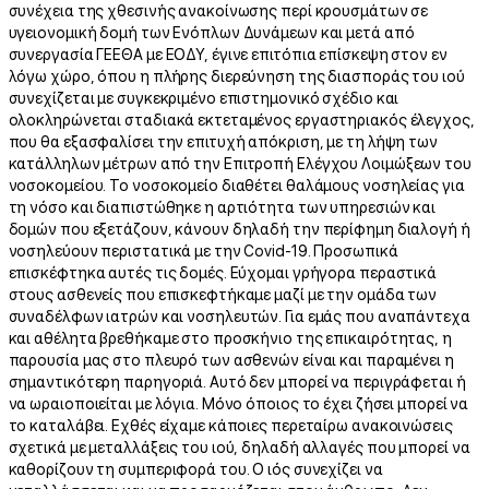
συνέχεια της χθεσινής ανακοίνωσης περί κρουσμάτων σε
υγειονομική δομή των Ενόπλων Δυνάμεων και μετά από
συνεργασία ΓΕΕΘΑ με ΕΟΔΥ, έγινε επιτόπια επίσκεψη στον εν
λόγω χώρο, όπου η πλήρης διερεύνηση της διασποράς του ιού
συνεχίζεται με συγκεκριμένο επιστημονικό σχέδιο και
ολοκληρώνεται σταδιακά εκτεταμένος εργαστηριακός έλεγχος,
που θα εξασφαλίσει την επιτυχή απόκριση, με τη λήψη των
κατάλληλων μέτρων από την Επιτροπή Ελέγχου Λοιμώξεων του
νοσοκομείου. Το νοσοκομείο διαθέτει θαλάμους νοσηλείας για
τη νόσο και διαπιστώθηκε η αρτιότητα των υπηρεσιών και
δομών που εξετάζουν, κάνουν δηλαδή την περίφημη διαλογή ή
νοσηλεύουν περιστατικά με την Covid-19. Προσωπικά
επισκέφτηκα αυτές τις δομές. Εύχομαι γρήγορα περαστικά
στους ασθενείς που επισκεφτήκαμε μαζί με την ομάδα των
συναδέλφων ιατρών και νοσηλευτών. Για εμάς που αναπάντεχα
και αθέλητα βρεθήκαμε στο προσκήνιο της επικαιρότητας, η
παρουσία μας στο πλευρό των ασθενών είναι και παραμένει η
σημαντικότερη παρηγοριά. Αυτό δεν μπορεί να περιγράφεται ή
να ωραιοποιείται με λόγια. Μόνο όποιος το έχει ζήσει μπορεί να
το καταλάβει. Εχθές είχαμε κάποιες περεταίρω ανακοινώσεις
σχετικά με μεταλλάξεις του ιού, δηλαδή αλλαγές που μπορεί να
καθορίζουν τη συμπεριφορά του. Ο ιός συνεχίζει να