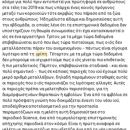
κόσμο για πολύ πριν εντοπιστεί για πρώτη φορά σε ανθρώπους
στα τέλη του 2019 και πως υπάρχει ένας κοινός πρόγονος
μεταξύ των κορονοϊών τότε ακριβώς που πέρασε από τα ζώα
στους ανθρώπους. Ήδη μάλιστα είδαμε και δημοσιεύσεις αυτή
την εβδομάδα, οι οποίες λένε ότι τα επιστημονικά δεδομένα δεν
υποστηρίζουν τη θεωρία συνωμοσίας ότι έχει κατασκευαστεί ο
ιός σε ένα εργαστήριο. Τρίτον, με τα μέχρι τώρα δεδομένα
επιβεβαιώνεται αυτό που έως τώρα πιστεύουμε, πως ο ιός δεν
μεταλλάσσεται πέραν του αναμενομένου – πάντως είναι σίγουρα
λιγότερο από τη
γρίπη
. Τέταρτον, με τα μέχρι τώρα δεδομένα
δεν μπορούμε να ισχυριστούμε πως ο ιός γίνεται πιο επιθετικός
ή πιο μεταδοτικός. Πέμπτον, επιβεβαιώνεται σταδιακά – και είναι
πολύ σημαντικό – πως σε κάποιες περιοχές του ιού έχουμε πολύ
μικρό αριθμό μεταλλάξεων, δηλαδή παραμένουν σταθερές αυτές
οι περιοχές που ο ιός παρουσιάζει τις λιγότερες αλλαγές. Αυτές
οι περιοχές πρέπει να μελετηθούν περισσότερο, για τη
διαμόρφωση νέων θεραπειών ή εμβολίων. Ένα από τα εμβόλια σε
πολύ πρόσφατη γνώση που δοκιμάζεται έναντι του νέου ιού,
αποδείχθηκε αποτελεσματικό για την προστασία
πειραματόζωων και η μελέτη αυτή δημοσιεύτηκε στο
περιοδικό Science, ένα από τα μεγαλύτερης επιστημονικής
απήχησης περιοδικά στον κόσμο. Είναι η πρώτη αναφορά σε
μελέτη με πειραματόζωα που εξετάζει ένα από τα νέα υποψήφια