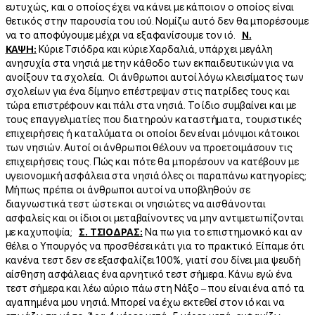
ευτυχώς, και ο οποίος έχει να κάνει με κάποιον ο οποίος είναι
θετικός στην παρουσία του ιού. Νομίζω αυτό δεν θα μπορέσουμε
να το αποφύγουμε μέχρι να εξαφανίσουμε τον ιό.
Ν.
ΚΑΨΗ:
Κύριε Τσιόδρα και κύριε Χαρδαλιά, υπάρχει μεγάλη
ανησυχία στα νησιά με την κάθοδο των εκπαιδευτικών για να
ανοίξουν τα σχολεία. Οι άνθρωποι αυτοί λόγω κλεισίματος των
σχολείων για ένα δίμηνο επέστρεψαν στις πατρίδες τους και
τώρα επιστρέφουν και πάλι στα νησιά. Το ίδιο συμβαίνει και με
τους επαγγελματίες που διατηρούν καταστήματα, τουριστικές
επιχειρήσεις ή καταλύματα οι οποίοι δεν είναι μόνιμοι κάτοικοι
των νησιών. Αυτοί οι άνθρωποι θέλουν να προετοιμάσουν τις
επιχειρήσεις τους. Πώς και πότε θα μπορέσουν να κατέβουν με
υγειονομική ασφάλεια στα νησιά όλες οι παραπάνω κατηγορίες;
Μήπως πρέπει οι άνθρωποι αυτοί να υποβληθούν σε
διαγνωστικά τεστ ώστε και οι νησιώτες να αισθάνονται
ασφαλείς και οι ίδιοι οι μεταβαίνοντες να μην αντιμετωπίζονται
με καχυποψία;
Σ. ΤΣΙΟΔΡΑΣ:
Να πω για το επιστημονικό και αν
θέλει ο Υπουργός να προσθέσει κάτι για το πρακτικό. Είπαμε ότι
κανένα τεστ δεν σε εξασφαλίζει 100%, γιατί σου δίνει μια ψευδή
αίσθηση ασφάλειας ένα αρνητικό τεστ σήμερα. Κάνω εγώ ένα
τεστ σήμερα και λέω αύριο πάω στη Νάξο – που είναι ένα από τα
αγαπημένα μου νησιά. Μπορεί να έχω εκτεθεί στον ιό και να