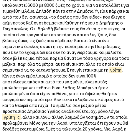
υπολογιστεί 6000 με 8000 ζωές το χρόνο, για να καταλάβετε για
τι μεγέθη μιλάμε. Δηλαδή πάντα στην Δημόσια Υγεία υπάρχει και
αυτό που δεν φαίνεται, «το όφελος που δεν είδες» που έλεγε ο
αείμνηστος Καθηγητής μας και Καθηγητής μου ο Δημήτρης ο
Τριχόπουλος. Ότι δηλαδή βλέπεις τους θανάτους που είχες, οι
οποίοι είναι τραγικοί και σε σοκάρουν και σε λυγίζουν, δεν
βλέπεις όμως τις ζωές που κέρδισες. Και αυτό είναι ένα
σημαντικό όφελος σε αυτή την πανδημία στην Πατρίδα μας,
που δεν το έχουμε δει και δεν το αναγνωρίζουμε. Και μάλιστα,
όταν βλέπεις μια τέτοια πορεία θανάτων τόσο γρήγορα και τόσο
μαζικά, παρ’ όλα τα μέτρα, αυτό είναι κάτι άλλο το οποίο είναι
σημαντικό να το κατανοήσουμε. Έτσι γίνεται και με τη
γρίπη
.
Κάνεις έναν εμβολιασμό ο οποίος δεν είναι 100%
αποτελεσματικός και αυτό που μας μένει, είναι αυτός
μπολιάστηκε και πέθανε. Είναι λάθος. Μακάρι να ήταν
μπολιασμένοι όσοι είχαν πεθάνει, γιατί το όφελος θα ήταν
ασυγκρίτως περισσότερο. Δεν το καταλαβαίνει ο κόσμος αυτό
και το θεωρεί αποτυχία. Το εμβόλιο σαν μαζικό μέτρο
προστασίας Δημόσιας Υγείας αναδεικνύεται όχι μόνο λόγω
γρίπη
ς
, αλλά και λόγω άλλων λοιμωδών νοσημάτων τα οποία
προλαμβάνει. Μόνο για την ιλαρά, υπολογίζεται ότι έχουν σωθεί
δεκάδες εκατομμύρια ζωές τα τελευταία 20 χρόνια. Μια ιλαρά η