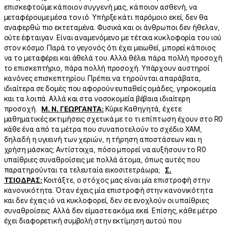
επισκεφτούμε κάποιον συγγενή μας, κάποιον ασθενή, να
μεταφέρουμε μέσα τον ιό. Υπήρξε κάτι παρόμοιο εκεί, δεν θα
αναφερθώ πιο εκτεταμένα. Φυσικά και οι άνθρωποι δεν ήθελαν,
ούτε έφταιγαν. Είναι αναμενόμενο με τέτοια κυκλοφορία του ιού
στον κόσμο. Παρά το γεγονός ότι έχει μειωθεί, μπορεί κάποιος
να το μεταφέρει και άθελά του. Αλλά θέλει πάρα πολλή προσοχή
το επισκεπτήριο, πάρα πολλή προσοχή. Υπάρχουν αυστηροί
κανόνες επισκεπτηρίου. Πρέπει να τηρούνται απαράβατα,
ιδιαίτερα σε δομές που αφορούν ευπαθείς ομάδες, γηροκομεία
και τα λοιπά. Αλλά και στα νοσοκομεία βέβαια ιδιαίτερη
προσοχή.
Μ. Ν. ΓΕΩΡΓΑΝΤΑ:
Κύριε Καθηγητά, έχετε
μαθηματικές εκτιμήσεις σχετικά με το τι επίπτωση έχουν στο R0
κάθε ένα από τα μέτρα που συναποτελούν το σχέδιο ΧΑΜ,
δηλαδή η υγιεινή των χεριών, η τήρηση αποστάσεων και η
χρήση μάσκας; Αντίστοιχα, πόσο μπορεί να αυξήσουν το R0
υπαίθριες συναθροίσεις με πολλά άτομα, όπως αυτές που
παρατηρούνται τα τελευταία εικοσιτετράωρα;
Σ.
ΤΣΙΟΔΡΑΣ:
Κοιτάξτε, ο στόχος μας είναι μία επιστροφή στην
κανονικότητα. Όταν έχεις μία επιστροφή στην κανονικότητα
και δεν έχεις ιό να κυκλοφορεί, δεν σε ενοχλούν οι υπαίθριες
συναθροίσεις. Αλλά δεν είμαστε ακόμα εκεί. Επίσης, κάθε μέτρο
έχει διαφορετική συμβολή στην εκτίμηση αυτού που