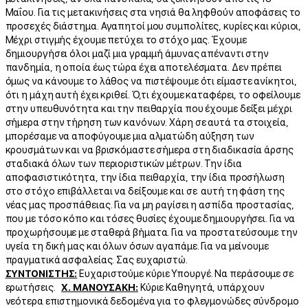
Μαΐου. Για τις μετακινήσεις στα νησιά θα ληφθούν αποφάσεις το
προσεχές διάστημα. Αγαπητοί μου συμπολίτες, κυρίες και κύριοι,
Μέχρι στιγμής έχουμε πετύχει το στόχο μας. Έχουμε
δημιουργήσει όλοι μαζί μια γραμμή άμυνας απέναντι στην
πανδημία, η οποία έως τώρα έχει αποτελέσματα. Δεν πρέπει
όμως να κάνουμε το λάθος να πιστέψουμε ότι είμαστε ανίκητοι,
ότι η μάχη αυτή έχει κριθεί. Ό,τι έχουμε καταφέρει, το οφείλουμε
στην υπευθυνότητα και την πειθαρχία που έχουμε δείξει μέχρι
σήμερα στην τήρηση των κανόνων. Χάρη σε αυτά τα στοιχεία,
μπορέσαμε να αποφύγουμε μια αλματώδη αύξηση των
κρουσμάτων και να βρισκόμαστε σήμερα στη διαδικασία άρσης
σταδιακά όλων των περιοριστικών μέτρων. Την ίδια
αποφασιστικότητα, την ίδια πειθαρχία, την ίδια προσήλωση
στο στόχο επιβάλλεται να δείξουμε και σε αυτή τη φάση της
νέας μας προσπάθειας. Για να μη ραγίσει η ασπίδα προστασίας,
που με τόσο κόπο και τόσες θυσίες έχουμε δημιουργήσει. Για να
προχωρήσουμε με σταθερά βήματα. Για να προστατεύσουμε την
υγεία τη δική μας και όλων όσων αγαπάμε. Για να μείνουμε
πραγματικά ασφαλείας. Σας ευχαριστώ.
ΣΥΝΤΟΝΙΣΤΗΣ:
Ευχαριστούμε κύριε Υπουργέ. Να περάσουμε σε
ερωτήσεις.
Χ. ΜΑΝΟΥΣΑΚΗ:
Κύριε Καθηγητά, υπάρχουν
νεότερα επιστημονικά δεδομένα για το φλεγμονώδες σύνδρομο