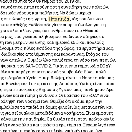
ανασυστάθηκε τον Οκτώβριο του 2019 και
α ταυτότητα εμπιστοσύνης στη συνείδηση των πολιτών.
ταδοτικές νόσους και παθήσεις. Να δώσω μερικά
ις επιπλοκές της, γρίπη,
Ηπατίτιδα
, ιός του Δυτικού
ούτω καθεξής. Εκδίδει οδηγίες και πρωτόκολλα για τη
Έχετε όλοι πλέον γνωρίσει ανθρώπους του Εθνικού
ύ μας, του γενικού πληθυσμού, να δίνουν οδηγίες σε
ηση των μέτρων υγιεινής, καθημερινά εδώ και πολλούς
 κάνουμε στις πύλες εισόδου της χώρας, τα εργαστήριά μας,
ις διαδικασίες απολύμανσης και καραντίνας. Στόχος του
μενων απειλών. Θυμίζω λίγο παλιότερα τη νόσο των πτηνών,
, φυσικά, τον SAR–COVID 2. Τι κάνει επιστημονικά ο ΕΟΔΥ;
λα και παρέχει επιστημονικές συμβουλές. Είναι πολύ
ς η Δημόσια Υγεία. Η περίθαλψη, είναι τα Νοσοκομεία μας,
ς ασθενείς μας. Το κομμάτι της Δημόσιας Υγείας είναι πάρα
ς τεράστιας κρίσης Δημόσιας Υγείας, μιας πανδημίας. Άρα
ένων και εκτίμηση κινδύνου. Οι δράσεις του ΕΟΔΥ είναι
 πρόληψη των νοσημάτων. Θυμίζω ότι ακόμα πριν την
μβολίασε τα παιδιά σε δομές φιλοξενίας μεταναστών και
ις για σεξουαλικά μεταδιδόμενα νοσήματα. Είναι εμφανές
να κάνει με την πανδημία, θα θυμάστε ότι στον πρώτο κύκλο
γάλη ανασφάλεια και τεράστια ερωτήματα. Ξέραμε λιγότερα
ύργησε ένα υπερσύγχρονο τηλεφωνικό κέντρο και ένα