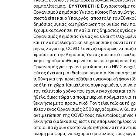
Υγείας, έτσι ώστε να μπορέσει μόνιμα να βελτιώνετ
συμπολίτες μας.
ΣΥΝΤΟΝΙΣΤΗΣ:
Ευχαριστούμε τον
Οργανισμού Δημόσιας Υγείας, κύριος Παναγιώτη
σωστά είπε και ο Υπουργός, αποστολή του Εθνικο
δημόσιας υγείας και η βελτίωση της υγείας των πολ
έχουμε κατανοήσει την αξία της δημόσιας υγείας κ
Οργανισμός Δημόσιας Υγείας να είναι στελεχωμέν
και την αποτελεσματική επιχειρησιακή δυνατότητ
μήνες λόγω της COVID. Συνεχίζουμε όμως να παίζο
προάσπιση της Δημόσιας Υγείας που αυτό περιλαμ
παρατηρούμε καθημερινά και να επιτηρούμε επιδημ
Οργανισμός για την αντιμετώπιση του HIV. Συνεχί
φέτος έχει και μία ιδιαίτερη σημασία. Και επίσης
ευθύνη για την πρωτοβάθμια υγειονομική φροντί
σε όλη τη χώρα. Και μάλιστα συγκεκριμένα, για να
τον τελευταίο χρόνο που έχουν ενισχύσει και τα 
ήθελα όμως τώρα να πούμε μερικά πράγματα για τ
ξεκινήσω με το προσωπικό. Τον τελευταίο αυτό χρ
πλέον ένας Οργανισμός 2.500 εργαζομένων. Και συγ
αντιμετώπιση της COVID τους τελευταίους μήνες 
ξεκινήσει διαδικασίες, ώστε τις επόμενες ημέρες
οποίοι θα έχουν σκοπό να βοηθήσουν στην αντιμε
ακόμη μία φορά, να ευχαριστήσω όλους τους εργ