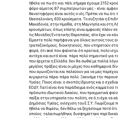
ήθελα να πω ότι και πάλι σήμερα έχουμε 2.152 κρ
φόρο αίματος 87 συμπατριωτών μας – είναι εμφαν
θανατηφόρος είναι αυτός ο ιός. Πρέπει να πω ότι
Θεσσαλονίκη, 633 κρούσματα. Το συζητάει η Επιδημ
Μακεδονία, στην Ημαθία, στη Μαγνησία και στη Λά
κρουσμάτων, όπως επίσης είναι εμφανές πλέον σε όλ
τις Μονάδες Εντατικής Θεραπείας, είτε έχει να κάνε
Είμαστε πολύ περήφανοι για όλους αυτούς τους α
τραπεζοκόμους, διοικητικούς, που υπηρετούν στο 
φορά, ότι εκεί που φαίνεται ότι κραταιά, πολύ ισχ
αντέχει και αυτό είναι πάρα πολύ σημαντικό για τ
που έρχεται η Ελλάδα δεν θα σωθεί με πολλά λόγια
μεγάλες πράξεις είναι οι μάχες που καθημερινά δίν
που αγωνίζονται και παλεύουν για να μας παρέχου
ευχαριστώ πάρα-πάρα πολύ. Ξεκινάμε την παρουσί
Υγείας. Ποιος είναι ο σκοπός ίδρυσης και ο σχεδ
ΕΟΔΥ; Γιατί είναι ένα παράδειγμα ενός κομματιού 
πρόσωπο ιδιωτικού δικαίου, που πραγματικά φαίνε
παίξει στην υπηρεσία του πολίτη, σε ό,τι έχει να 
Δημόσιας Υγείας, ενίσχυση του Ε.Σ.Υ.. Γνωρίζουμε
ήθελα να θυμίσω, δεν θέλω να ξεχάσουμε ποτέ ότι 
οποίος ταλαιπωρήθηκε, δυσφημίστηκε περί δικαίο