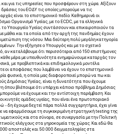
και για τις υπηρεσίες που προσφέρουν στη χώρα. Αξίζουν
 δράσεις του ΕΟΔΥ τις οποίες μπορούμε να τις
αρχάς είναι το επιστημονικό πεδίο. Καθημερινά οι
σμιο Οργανισμό Υγείας, με το ECDC, με τα ελληνικά
 το Υπουργείο Υγείας συντάσσουν και επικαιροποιούν τα
ε μάθει και τα οποία από την αρχή της πανδημίας έχουν
τιμετώπιση της νόσου. Μια δεύτερη πολύ μεγάλη κατηγορία
ομένων. Την εξήγησε ο Υπουργός και με το σχετικό
ό, αν καταλάβουμε ότι περισσότεροι από 150 επιστήμονες
αι κάθε μέρα με υπευθυνότητα ενημερώνουμε καταρχάς τον
υσικά, με προβλεπτικά και επιδημιολογικά μοντέλα
τε οι αποφάσεις που λαμβάνει να έχουν το επιστημονικό
ορία φυσικά, η οποία μας διαφοροποιεί μπορώ να πω και
ούς Δημόσιας Υγείας, είναι η δυνατότητα που έχουμε
ση όπου βλέπουμε ότι υπάρχει κάποιο πρόβλημα Δημόσιας
 μπορούμε να έχουμε και την αντίστοιχη παρέμβαση. Και
οι κινητές ομάδες υγείας, που είναι ένα πρωτοποριακό
 – δη έχουμε δεχτεί πάρα πολλά συγχαρητήρια, έχει γίνει
ε να εφαρμόσουμε τη συγκεκριμένη στρατηγική testing της
τωματικούς και στα σύνορα, σε συνεργασία με την Πολιτική
πτικούς ελέγχους στα γηροκομεία της χώρας. Και εδώ θα
.000 αποστολές και 50.000 δειγματοληψίες στα