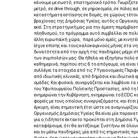
κάνουμε με σωστό, επιστημονικό τρόπο. Γνωρίζετε
μετρό, σε drive through, σε γηροκομεία, σε πύλες ε
καταστήματα εστίασης σε δομές, σε χώρους τέτοιο
βραχίονας της Δημόσιας Υγείας, αυτός ο Οργανισμό
εκεί. Στη στρατηγική μας για την άμεση παρέμβαση,
πληθυσμού, το πρόγραμμα αυτό συμβάλλει σε πολύ
άλλη ευρωπαϊκή χώρα, παρά μόνο εμείς, με κινητέ
ίσχυε επίσης και τους καλοκαιρινούς μήνες στα νη
δυνατότητα από την αρχή της πανδημίας μέχρι σ
των συμπολιτών μας. Θα ήθελα να εξηγήσω πολύ σύ
καθημερινά, περίπου στις 6 το απόγευμα, να είναι
συλλέγει τα στοιχεία από τις 7 Υγειονομικές Περιφ
από ιδιωτικές κλινικές, από δημόσια και ιδιωτικά 
ομάδες. Και φυσικά, συνεργάζεται και λαμβάνει τα
του Υφυπουργείου Πολιτικής Προστασίας, από τη Γ
ενημερώνει την Κυβέρνηση, ενημερώνει το ECDC κα
φορείς με τους οποίους συνεργαζόμαστε, και έτσι 
έγκυρη, είναι σημαντική έτσι ώστε να αναγνωρίζου
Οργανισμός Δημόσιας Υγείας θα είναι μία παρακατ
για ο,τιδήποτε έκτακτο προκύπτει στη Δημόσια Υγεί
καταφέρουμε, ότι θα αντέξουμε. Συστήνω σε όλους 
και εν μέσω πανδημίας, μία από τις σημαντικές 