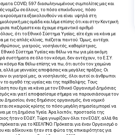
ούσματα COVID, 597 διασωληνωμένους συμπολίτες μας και
ές νομίζω σε όλους, το πόσο επικίνδυνος, πόσο
 τα κρούσματα εξακολουθούν να είναι υψηλά στη
ιολογική μας ομάδα και λέμε επίσης ότι και στην Κεντρική
ρισα πιεζόμαστε και έχουμε σημαντικό αριθμό
ους, ότι το Εθνικό Σύστημα Υγείας, είτε έχει να κάνει με
ι με τις απλές κλίνες, πιέζεται παντού. Όμως, αντέχει.
νθρώπους, γιατρούς, νοσηλευτές, καθαρίστριες,
Εθνικό Σύστημα Υγείας και θέλω να πω για μία ακόμη
υρά συστήματα σε όλο τον κόσμο, δεν αντέχουν, το Ε.Σ.Υ.
ον κόσμο Και θέλω επίσης να πω, ότι αυτόν τον χειμώνα
, αλλά με γενναίες αποφάσεις και μεγάλες πράξεις. Οι
ουν οι γιατροί μας, οι νοσηλευτές, όλοι αυτοί οι άνθρωποι
ν το αγαθό της υγείας και της περίθαλψης. Τους
αση που έχει να κάνει με τον Εθνικό Οργανισμό Δημόσιας
ιασμός και γιατί αποφασίσαμε σήμερα να παρουσιάσουμε τον
του Δημοσίου, ένας δημόσιος οργανισμός, ένα νομικό
ται σε καιρούς κρίσης το πόσο μεγάλη σημασία μπορεί να
κάνει με τη Δημόσια Υγεία. Άρα λοιπόν, προστασία της
 ποιος ήταν ο ΕΟΔΥ; Τώρα γνωρίζουν όλοι τον ΕΟΔΥ, αλλά θα
πρόκειται για το ΚΕΕΛΠΝΟ. Πρόκειται για έναν Οργανισμό ο
υ και αδίκου και ήταν στα φώτα της επικαιρότητας για