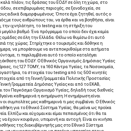
 καλά πλέον, τις δράσεις του ΕΟΔΥ σε όλη τη χώρα, στο
ισόδου, σε επιβαρυμένες περιοχές, σε ξενοδοχεία, σε
υς ειδικά διαμορφωμένους. Όποτε έχει ζητηθεί, αυτός ο
ς με τους ανθρώπους του, να έρθει και να βοηθήσει, είναι
 την ιχνηλάτηση, το testing και τη στήριξη του
 μεγάλο βαθμό. Ένα πρόγραμμα το οποίο δεν έχει καμία
ς ομάδες σε όλη την Ελλάδα. Θέλω να θυμίσω ότι αυτό
σιά της χώρας. Στηρίχτηκε ο τουρισμός και δόθηκε η
ήμερα, να μπορέσουμε να ανταποκριθούμε στα αιτήματα
ντομα, τι περιλαμβάνει αυτό το οποίο καταλήγει
 η έκθεση του ΕΟΔΥ. Ο Εθνικός Οργανισμός Δημόσιας Υγείας
έρειες, τις 127 ΤΟΜΥ, τα 160 Κέντρα Υγείας, τα Νοσοκομεία,
εργαστήρια, τα στοιχεία του testing από τις 500 κινητές
 στοιχεία από τη Γενική Γραμματεία Πολιτικής Προστασίας
ενική Γραμματεία Δημόσιας Υγείας και από το ΕΚΑΒ,
ι τον Παγκόσμιο Οργανισμό Υγείας, δηλαδή τους διεθνείς
βγαίνει καθημερινά η ενημέρωση. Η ενημέρωση είναι
ν οι συμπολίτες μας καθημερινά τι μας συμβαίνει. Ο Εθνικός
αθήκη για το Εθνικό Σύστημα Υγείας, θα μείνει ως προίκα
α. Ελπίζω και εύχομαι και είμαι πεπεισμένος ότι θα τα
να έχουν κουράγιο, υπομονή και αντοχή. Είναι εν κινήσει
προσθήκες της διακυβέρνησής μας στο Εθνικό Σύστημα