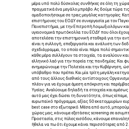
μέρα υπό πολύ δύσκολες συνθήκες σε όλη τη χώρα 
πραγματικά ένα μεγάλο μπράβο. Ας δούμε τώρα τις
ομαδοποιήσουμε σε τρεις μεγάλες κατηγορίες. Κατ
επιστήμονες του ΕΟΔΥ σε συνεργασία με τον Παγκό
Πανεπιστήμια, με την Επιτροπή Λοιμωξιολόγων και
υγειονομικά πρωτόκολλα του ΕΟΔΥ που όλοι έχουμ
αποτελέσει την επιστημονική σταθερά για την αν
είναι η συλλογή, επεξεργασία και ανάλυση των δεδ
σχεδιάγραμμα, το οποίο είναι πάρα πολύ σημαντικ
κάθε μέρα συλλέγουν τα στοιχεία, τα αναλύουν κ
ελληνικό λαό για την πορεία της πανδημίας. Και φ
ενημερώνουμε την Πολιτεία και την Κυβέρνηση, ώσ
υπόβαθρο που πρέπει. Και μία τρίτη μεγάλη κατηγ
από τους άλλους διεθνείς αντίστοιχους Οργανισμ
πλέον για να έχουμε άμεση απόκριση και παρέμβα
Υγείας. Αναλύουμε δηλαδή τα στοιχεία και αμέσως
αυτό μας έχει δώσει τη δυνατότητα, όπως είπαμε, 
ευρωπαϊκό πρόγραμμα, αξίας 50 εκατομμυρίων ευρώ
best case στο εξωτερικό. Μέσα από αυτό, μπορούμ
χώρας μας, κάνουμε εξετάσεις screening σε ασυμπ
Προστασία, στις πύλες εισόδου, κάνουμε επαναλη
ήθελα να πω ότι έχουμε κάνει περισσότερες από 2