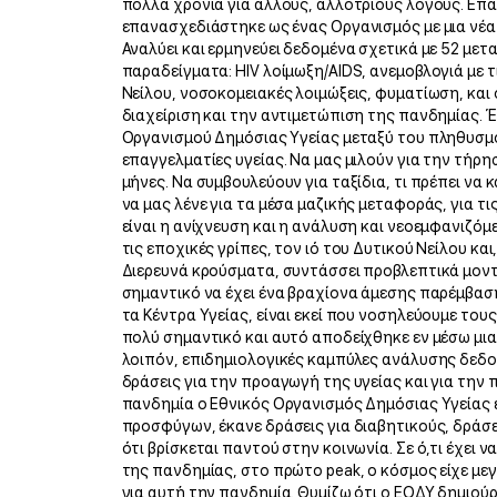
πολλά χρόνια για άλλους, αλλότριους λόγους. Επ
επανασχεδιάστηκε ως ένας Οργανισμός με μια νέ
Αναλύει και ερμηνεύει δεδομένα σχετικά με 52 με
παραδείγματα: HIV λοίμωξη/AIDS, ανεμοβλογιά με τ
Νείλου, νοσοκομειακές λοιμώξεις, φυματίωση, και 
διαχείριση και την αντιμετώπιση της πανδημίας. 
Οργανισμού Δημόσιας Υγείας μεταξύ του πληθυσμο
επαγγελματίες υγείας. Να μας μιλούν για την τήρ
μήνες. Να συμβουλεύουν για ταξίδια, τι πρέπει να
να μας λένε για τα μέσα μαζικής μεταφοράς, για τ
είναι η ανίχνευση και η ανάλυση και νεοεμφανιζό
τις εποχικές γρίπες, τον ιό του Δυτικού Νείλου και
Διερευνά κρούσματα, συντάσσει προβλεπτικά μοντέ
σημαντικό να έχει ένα βραχίονα άμεσης παρέμβαση
τα Κέντρα Υγείας, είναι εκεί που νοσηλεύουμε του
πολύ σημαντικό και αυτό αποδείχθηκε εν μέσω μια
λοιπόν, επιδημιολογικές καμπύλες ανάλυσης δεδομ
δράσεις για την προαγωγή της υγείας και για την
πανδημία ο Εθνικός Οργανισμός Δημόσιας Υγείας ε
προσφύγων, έκανε δράσεις για διαβητικούς, δράσε
ότι βρίσκεται παντού στην κοινωνία. Σε ό,τι έχει 
της πανδημίας, στο πρώτο peak, ο κόσμος είχε με
για αυτή την πανδημία. Θυμίζω ότι ο ΕΟΔΥ δημιο