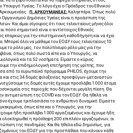
αι, να ισχυροποιείται και να παρέχει υπηρεσίες στους
 Υπουργό Υγείας. Το λόγο έχει ο Πρόεδρος του Εθνικού
ς Αρκουμανέας.
Π. ΑΡΚΟΥΜΑΝΕΑΣ:
Καλησπέρα. Όπως πολύ
ύ Οργανισμού Δημόσιας Υγείας είναι η προάσπιση της
ιτών. Και είμαι σίγουρος ότι τους τελευταίους μήνες όλοι
αι πόσο σημαντικό είναι ο αντίστοιχος Εθνικός
ος επαρκώς για την επιστημονική καθοδήγηση και να έχει
α. Μπορεί όλοι να μάθαμε τον ΕΟΔΥ τους τελευταίους 10
υμε το ρόλο μας, τον πολύπλευρο ρόλο μας για την
βάνει, όπως πολύ σωστά είπε και ο Υπουργός, να
ιολογικά και τα 52 νοσήματα. Είμαστε ο κύριος
ζουμε την επιδημιολογική επιτήρηση της γρίπης, που
, μέσα από το ευρωπαϊκό πρόγραμμα PHILOS, έχουμε την
δα και στις 34 δομές φιλοξενίας προσφύγων-μεταναστών
 ενισχύσουμε τις δομές αυτές έχουμε προσλάβει 1.000 άτομα
Νοσοκομεία στις περιοχές που δέχονται μεγάλη πίεση. Θα
ην αντιμετώπιση της COVID και τον ΕΟΔΥ. Θα ήθελα να
όνο έχουμε τριπλασιάσει το ανθρώπινο δυναμικό. Είμαστε
κεκριμένα, όπως είπε και ο Υπουργός, για την
έχουμε ήδη προσλάβει 1.000 εργαζομένους και έχουμε ήδη
 να ολοκληρωθεί η πρόσληψη 200 επιπλέον εργαζομένων, οι
τώπιση της πανδημίας. Και θα ήθελα εδώ δημοσίως, για
αζομένους του ΕΟΔΥ για την προσπάθεια που κάνουν κάθε