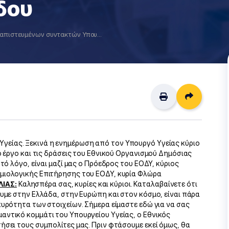
δου
Eνημέρωση διαπιστευμένων συντακτών Υπουργείου Υγείας από τον Υπουργό Υγείας Βασίλη Κικίλια, τoν Πρόεδρο του ΕΟΔΥ Παναγιώτη Αρκουμανέα και τη Διευθύντρια Επιδημιολογικής Επιτήρησης του ΕΟΔΥ Φλώρα Κοντοπίδου
Διαμοιρ
γείας. Ξεκινά η ενημέρωση από τον Υπουργό Υγείας κύριο
ο έργο και τις δράσεις του Εθνικού Οργανισμού Δημόσιας
τό λόγο, είναι μαζί μας ο Πρόεδρος του ΕΟΔΥ, κύριος
μιολογικής Επιτήρησης του ΕΟΔΥ, κυρία Φλώρα
ΙΛΙΑΣ:
Καλησπέρα σας, κυρίες και κύριοι. Καταλαβαίνετε ότι
ουμε στην Ελλάδα, στην Ευρώπη και στον κόσμο, είναι πάρα
κυρότητα των στοιχείων. Σήμερα είμαστε εδώ για να σας
αντικό κομμάτι του Υπουργείου Υγείας, ο Εθνικός
ήσει τους συμπολίτες μας. Πριν φτάσουμε εκεί όμως, θα