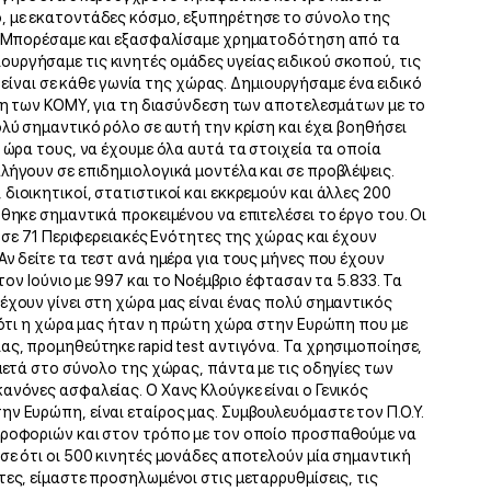
, με εκατοντάδες κόσμο, εξυπηρέτησε το σύνολο της
ε. Μπορέσαμε και εξασφαλίσαμε χρηματοδότηση από τα
υργήσαμε τις κινητές ομάδες υγείας ειδικού σκοπού, τις
, είναι σε κάθε γωνία της χώρας. Δημιουργήσαμε ένα ειδικό
ιση των ΚΟΜΥ, για τη διασύνδεση των αποτελεσμάτων με το
λύ σημαντικό ρόλο σε αυτή την κρίση και έχει βοηθήσει
 ώρα τους, να έχουμε όλα αυτά τα στοιχεία τα οποία
λήγουν σε επιδημιολογικά μοντέλα και σε προβλέψεις.
ιοικητικοί, στατιστικοί και εκκρεμούν και άλλες 200
θηκε σημαντικά προκειμένου να επιτελέσει το έργο του. Οι
ς σε 71 Περιφερειακές Ενότητες της χώρας και έχουν
ν δείτε τα τεστ ανά ημέρα για τους μήνες που έχουν
 τον Ιούνιο με 997 και το Νοέμβριο έφτασαν τα 5.833. Τα
έχουν γίνει στη χώρα μας είναι ένας πολύ σημαντικός
ς ότι η χώρα μας ήταν η πρώτη χώρα στην Ευρώπη που με
ας, προμηθεύτηκε rapid test αντιγόνα. Τα χρησιμοποίησε,
μετά στο σύνολο της χώρας, πάντα με τις οδηγίες των
ανόνες ασφαλείας. Ο Χανς Κλούγκε είναι ο Γενικός
ν Ευρώπη, είναι εταίρος μας. Συμβουλευόμαστε τον Π.Ο.Υ.
ηροφοριών και στον τρόπο με τον οποίο προσπαθούμε να
σε ότι οι 500 κινητές μονάδες αποτελούν μία σημαντική
ες, είμαστε προσηλωμένοι στις μεταρρυθμίσεις, τις