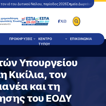
ιό του Δυτικού Νείλου, περίοδος 2026
Σημεία Δωρεάν Ελέγχου Covi
ΠΡΟΚΗΡΥΞΕΙΣ
ΚΕΝΤΡΟ
ΕΠΙΚΟΙΝΩΝΙΑ
ΤΥΠΟΥ
τών Υπουργείου
 Κικίλια, τoν
ανέα και τη
ρησης του ΕΟΔΥ