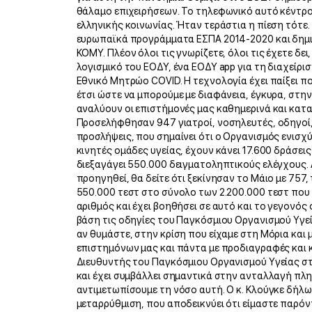
θάλαμο επιχειρήσεων. Το τηλεφωνικό αυτό κέντρο
ελληνικής κοινωνίας. Ήταν τεράστια η πίεση τότ
ευρωπαϊκά προγράμματα ΕΣΠΑ 2014-2020 και δημιο
ΚΟΜΥ. Πλέον όλοι τις γνωρίζετε, όλοι τις έχετε δει
λογισμικό του ΕΟΔΥ, ένα ΕΟΔΥ app για τη διαχείρ
Εθνικό Μητρώο COVID. Η τεχνολογία έχει παίξει πο
έτσι ώστε να μπορούμε με διαφάνεια, έγκυρα, στην
αναλύουν οι επιστήμονές μας καθημερινά και κατα
Προσελήφθησαν 947 γιατροί, νοσηλευτές, οδηγοί, δ
προσλήψεις, που σημαίνει ότι ο Οργανισμός ενισχύ
κινητές ομάδες υγείας, έχουν κάνει 17.600 δράσει
διεξαγάγει 550.000 δειγματοληπτικούς ελέγχους. Α
προηγηθεί, θα δείτε ότι ξεκίνησαν το Μάιο με 757,
550.000 τεστ στο σύνολο των 2.200.000 τεστ που 
αριθμός και έχει βοηθήσει σε αυτό και το γεγονό
βάση τις οδηγίες του Παγκόσμιου Οργανισμού Υγεί
αν θυμάστε, στην κρίση που είχαμε στη Μόρια και 
επιστημόνων μας και πάντα με προδιαγραφές και κ
Διευθυντής του Παγκόσμιου Οργανισμού Υγείας στη
και έχει συμβάλλει σημαντικά στην ανταλλαγή πλ
αντιμετωπίσουμε τη νόσο αυτή. Ο κ. Κλούγκε δήλω
μεταρρύθμιση, που αποδεικνύει ότι είμαστε παρόντ