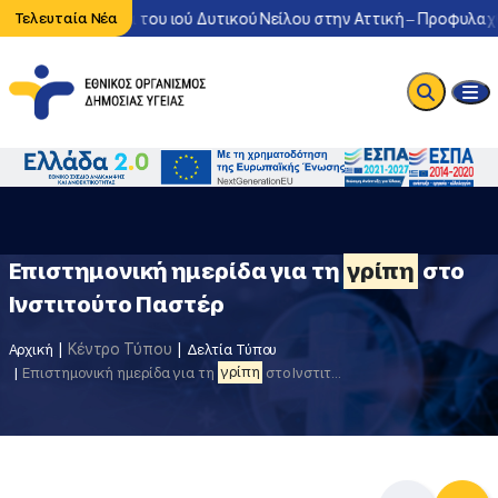
τονη κυκλοφορία του ιού Δυτικού Νείλου στην Αττική – Προφυλαχθε
Τελευταία Νέα
Επιστημονική ημερίδα για τη
γρίπη
στο
Ινστιτούτο Παστέρ
Κέντρο Τύπου
Αρχική
Δελτία Τύπου
Επιστημονική ημερίδα για τη
γρίπη
στο Ινστιτούτο Παστέρ