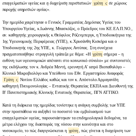
επαγγελματιών υγείας και η διαχείριση περιστατικών
γρίπη
ς
σε χώρους
παροχής υπηρεσιών υγείας
».
Την ημερίδα χαιρέτησαν ο Γενικός Γραμματέας Δημόσιας Υγείας του
Υπουργείου Υγείας, κ.Ιωάννης Μπασκόζος, ο Πρόεδρος του ΚΕ.ΕΛ.Π.ΝΟ.,
αν. καθηγητής χειρουργικής κ.Θεόφιλος Ρόζενμπεργκ, η Υποδιοικήτρια της
1ης Υγειονομικής Περιφέρειας (ΥΠΕ), κ.Χρυσάνθη Κισκήρα και ο
Υποδιοικητής της 2ης ΥΠΕ, κ. Γεώργιος Αντύπας. Στη συνέχεια
πραγματοποιήθηκε στρογγυλή τράπεζα με θέμα: «Η
γρίπη
σήμερα – η
ευθύνη των υγειονομικών απέναντι στο κοινωνικό σύνολο» με συντονιστές
της εκδήλωσης τον κ. Ανδρέα Μεντή, ερευνητή Α’ ιατρό Βιοπαθολόγο –
Κλινικό Μικροβιολόγο και Υπεύθυνο του Εθν. Εργαστηρίου Αναφοράς
Γρίπη
ς
Νοτίου Ελλάδος καθώς και τον κ. Απόστολο Αρμαγανίδη
καθηγητή Πνευμονολογίας – Εντατικής Θεραπείας ΕΚΠΑ και Διευθυντή της
Β’ Πανεπιστημιακής Κλινικής Εντατικής Θεραπείας, ΠΓΝ ΑΤΤΙΚΟ.
Κατά τη διάρκεια της ημερίδας τονίστηκε η ανάγκη συμβολής των ΥΠΕ
στην προσπάθεια να αυξηθεί το ποσοστό του εμβολιασμού των
επαγγελματιών υγείας, παρουσιάστηκαν τα επιδημιολογικά δεδομένα, τα
μέτρα ελέγχου της διασποράς της νόσου στην κοινότητα και στο
νοσοκομείο, το πώς διαγιγνώσκεται η
γρίπη
, πώς γίνεται η διαχείριση των