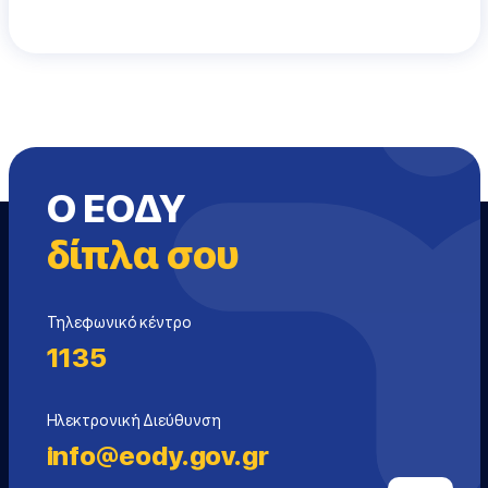
Ο ΕΟΔΥ
δίπλα σου
Τηλεφωνικό κέντρο
1135
Ηλεκτρονική Διεύθυνση
info@eody.gov.gr