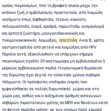
υγείας παγκοσμίως. Από τη βρεφική ηλικία μέχρι την
ενήλικο ζωή, ο εμβολιασμός προστατεύει από λοιμώδη
νοσήματα όπως διφθερίτιδα, τέτανο, κοκκύτη,
πολιομυελίτιδα, ιλαρά, ερυθρά, παρωτίτιδα, ανεμευλογιά
και έρπητα ζωστήρα, μηνιγγιτιδοκοκκικές και
πνευμονιοκοκκικές λοιμώξεις,
ηπατίτιδα
Α και Β, γρίπη,
γαστρεντερίτιδα από ροταϊό και λοιμώξεις από HPV.
Παρόλα αυτά, εξακολουθούν να υπάρχουν σήμερα
παγκοσμίως σχεδόν 20 εκατομμύρια μη εμβολιασμένα ή
μερικώς εμβολιασμένα παιδιά. Η υγειονομική θωράκιση
της Ευρώπης έχει δεχτεί τα τελευταία χρόνια σοβαρά
πλήγματα. Οι πρόσφατες επιδημίες ιλαράς που
εμφανίσθηκαν σε πολλές Ευρωπαϊκές χώρες και στη
χώρα μας, καθώς και ο αυξημένος αριθμός εισαγωγών
σοβαρών περιστατικών γρίπης σε ΜΕΘ και θανάτων κατά
τη φετινή περίοδο γρίπης, εκ των οποίων πολύ χαμηλό