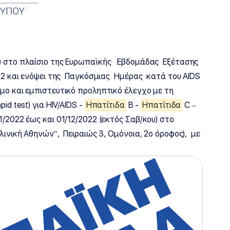
Υ) στο πλαίσιο της Ευρωπαϊκής Εβδομάδας Εξέτασης
022 και ενόψει της Παγκόσμιας Ημέρας κατά του AIDS
μο και εμπιστευτικό προληπτικό έλεγχο με τη
id test) για HIV/AIDS -
Ηπατίτιδα
Β -
Ηπατίτιδα
C –
/2022 έως και 01/12/2022 (εκτός Σαβ/κου) στο
λινική Αθηνών", Πειραιώς 3, Ομόνοια, 2ο όροφος), με