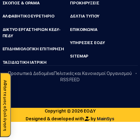
ΣΚΟΠΟΣ & ΟΡΑΜΑ
ΠΡΟΚΗΡΥΞΕΙΣ
ΑΛΦΑΒΗΤΙΚΟ ΕΥΡΕΤΗΡΙΟ
ΔΕΛΤΙΑ ΤΥΠΟΥ
ΔΙΚΤΥΟ ΕΡΓΑΣΤΗΡΙΩΝ ΚΕΔΥ-
ΕΠΙΚΟΙΝΩΝΙΑ
ΠΕΔΥ
ΥΠΗΡΕΣΙΕΣ ΕΟΔΥ
ΕΠΙΔΗΜΙΟΛΟΓΙΚΗ ΕΠΙΤΗΡΗΣΗ
SITEMAP
ΤΑΞΙΔΙΩΤΙΚΗ ΙΑΤΡΙΚΗ
Προσωπικά Δεδομένα
Πολιτικές και Κανονισμοί Οργανισμού
RSS FEED
ΑΦήστε μας αξιολόγηση
Copyright © 2026 ΕΟΔΥ
Designed & developed with
by
MainSys