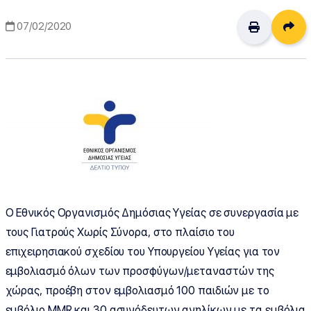
Δι
07/02/2020
Ο Εθνικός Οργανισμός Δημόσιας Υγείας σε συνεργασία με
τους Γιατρούς Χωρίς Σύνορα, στο πλαίσιο του
επιχειρησιακού σχεδίου του Υπουργείου Υγείας για τον
εμβολιασμό όλων των προσφύγων/μεταναστών της
χώρας, προέβη στον εμβολιασμό 100 παιδιών με το
εμβόλιο MMR και 30 ασυνόδευτων ανηλίκων με τα εμβόλια