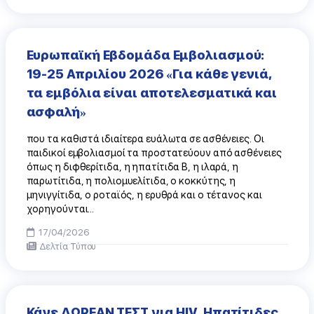
Ευρωπαϊκή Εβδομάδα Εμβολιασμού:
19-25 Απριλίου 2026 «Για κάθε γενιά,
τα εμβόλια είναι αποτελεσματικά και
ασφαλή»
που τα καθιστά ιδιαίτερα ευάλωτα σε ασθένειες. Οι
παιδικοί εμβολιασμοί τα προστατεύουν από ασθένειες
όπως η διφθερίτιδα, η ηπατίτιδα Β, η ιλαρά, η
παρωτίτιδα, η πολιομυελίτιδα, ο κοκκύτης, η
μηνιγγίτιδα, ο ροταϊός, η ερυθρά και ο τέτανος και
χορηγούνται...
17/04/2026
Δελτία Τύπου
Κάνε ΔΩΡΕΑΝ ΤΕΣΤ για HIV, Ηπατίτιδες,