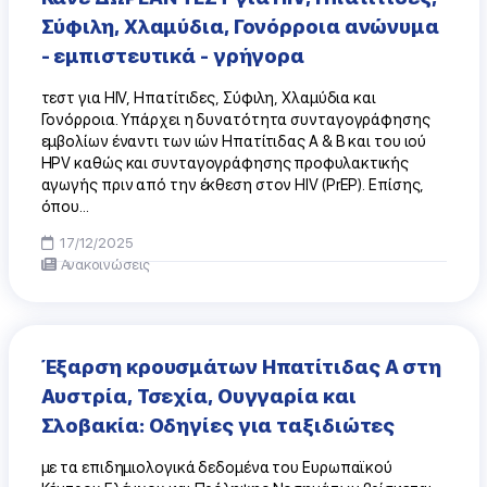
Σύφιλη, Χλαμύδια, Γονόρροια ανώνυμα
- εμπιστευτικά - γρήγορα
τεστ για HIV, Ηπατίτιδες, Σύφιλη, Χλαμύδια και
Γονόρροια. Υπάρχει η δυνατότητα συνταγογράφησης
εμβολίων έναντι των ιών Ηπατίτιδας Α & Β και του ιού
HPV καθώς και συνταγογράφησης προφυλακτικής
αγωγής πριν από την έκθεση στον HIV (PrEP). Επίσης,
όπου...
17/12/2025
Ανακοινώσεις
Έξαρση κρουσμάτων Ηπατίτιδας Α στη
Αυστρία, Τσεχία, Ουγγαρία και
Σλοβακία: Οδηγίες για ταξιδιώτες
με τα επιδημιολογικά δεδομένα του Ευρωπαϊκού