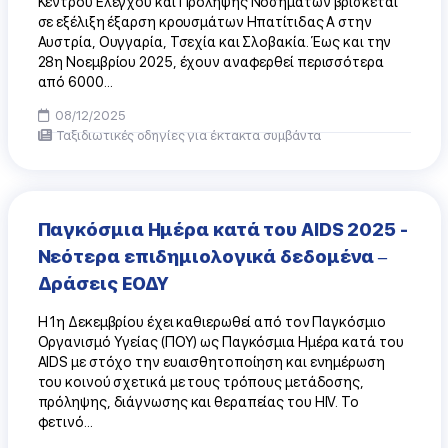
Κέντρου Ελέγχου και Πρόληψης Νοσημάτων βρίσκεται
σε εξέλιξη έξαρση κρουσμάτων Ηπατίτιδας Α στην
Αυστρία, Ουγγαρία, Τσεχία και Σλοβακία. Έως και την
28η Νοεμβρίου 2025, έχουν αναφερθεί περισσότερα
από 6000...
08/12/2025
Ταξιδιωτικές οδηγίες για έκτακτα συμβάντα
Παγκόσμια Ημέρα κατά του AIDS 2025 -
Νεότερα επιδημιολογικά δεδομένα –
Δράσεις ΕΟΔΥ
H 1η Δεκεμβρίου έχει καθιερωθεί από τον Παγκόσμιο
Οργανισμό Υγείας (ΠΟΥ) ως Παγκόσμια Ημέρα κατά του
AIDS με στόχο την ευαισθητοποίηση και ενημέρωση
του κοινού σχετικά με τους τρόπους μετάδοσης,
πρόληψης, διάγνωσης και θεραπείας του HIV. Το
φετινό...