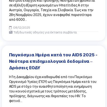
Κέντρου Ελέγχου και Πρόληψης Νοσημάτων βρίσκεται
σε εξέλιξη έξαρση κρουσμάτων Ηπατίτιδας Α στην
Αυστρία, Ουγγαρία, Τσεχία και Σλοβακία. Έως και την
28η Νοεμβρίου 2025, έχουν αναφερθεί περισσότερα
από 6000...
08/12/2025
Ταξιδιωτικές οδηγίες για έκτακτα συμβάντα
Παγκόσμια Ημέρα κατά του AIDS 2025 -
Νεότερα επιδημιολογικά δεδομένα –
Δράσεις ΕΟΔΥ
H 1η Δεκεμβρίου έχει καθιερωθεί από τον Παγκόσμιο
Οργανισμό Υγείας (ΠΟΥ) ως Παγκόσμια Ημέρα κατά του
AIDS με στόχο την ευαισθητοποίηση και ενημέρωση
του κοινού σχετικά με τους τρόπους μετάδοσης,
πρόληψης, διάγνωσης και θεραπείας του HIV. Το
φετινό...