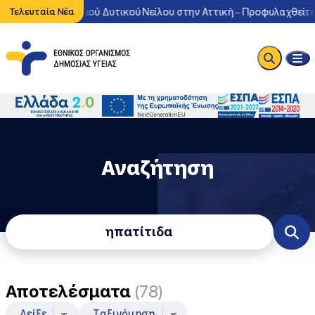
κλοφορία του ιού Δυτικού Νείλου στην Αττική – Προφυλαχθείτε απ
Τελευταία Νέα
Αναζήτηση
Φόρμα Αναζήτησης
Αποτελέσματα
(78)
Δείξε
Ταξινόμηση