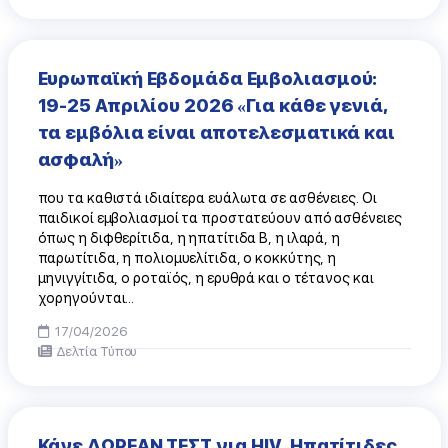
Ευρωπαϊκή Εβδομάδα Εμβολιασμού:
19-25 Απριλίου 2026 «Για κάθε γενιά,
τα εμβόλια είναι αποτελεσματικά και
ασφαλή»
που τα καθιστά ιδιαίτερα ευάλωτα σε ασθένειες. Οι
παιδικοί εμβολιασμοί τα προστατεύουν από ασθένειες
όπως η διφθερίτιδα, η ηπατίτιδα Β, η ιλαρά, η
παρωτίτιδα, η πολιομυελίτιδα, ο κοκκύτης, η
μηνιγγίτιδα, ο ροταϊός, η ερυθρά και ο τέτανος και
χορηγούνται...
17/04/2026
Δελτία Τύπου
Κάνε ΔΩΡΕΑΝ ΤΕΣΤ για HIV, Ηπατίτιδες,