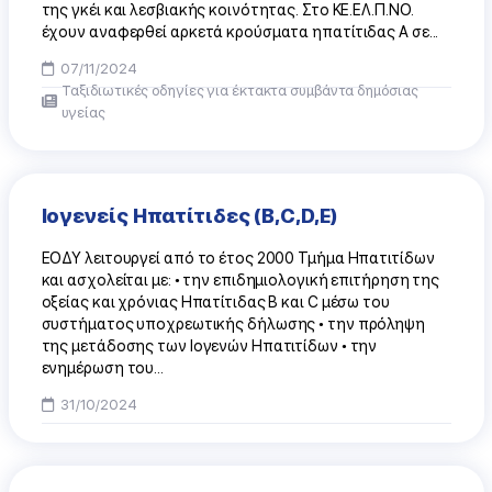
της γκέι και λεσβιακής κοινότητας. Στο ΚΕ.ΕΛ.Π.ΝΟ.
έχουν αναφερθεί αρκετά κρούσματα ηπατίτιδας Α σε...
07/11/2024
Tαξιδιωτικές οδηγίες για έκτακτα συμβάντα δημόσιας
υγείας
Ιογενείς Ηπατίτιδες (Β,C,D,E)
ΕΟΔΥ λειτουργεί από το έτος 2000 Τμήμα Ηπατιτίδων
και ασχολείται με: • την επιδημιολογική επιτήρηση της
οξείας και χρόνιας Ηπατίτιδας B και C μέσω του
συστήματος υποχρεωτικής δήλωσης • την πρόληψη
της μετάδοσης των Ιογενών Ηπατιτίδων • την
ενημέρωση του...
31/10/2024