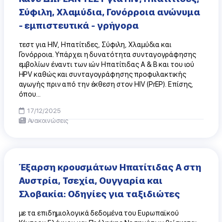
Σύφιλη, Χλαμύδια, Γονόρροια ανώνυμα
- εμπιστευτικά - γρήγορα
τεστ για HIV, Ηπατίτιδες, Σύφιλη, Χλαμύδια και
Γονόρροια. Υπάρχει η δυνατότητα συνταγογράφησης
εμβολίων έναντι των ιών Ηπατίτιδας Α & Β και του ιού
HPV καθώς και συνταγογράφησης προφυλακτικής
αγωγής πριν από την έκθεση στον HIV (PrEP). Επίσης,
όπου...
17/12/2025
Ανακοινώσεις
Έξαρση κρουσμάτων Ηπατίτιδας Α στη
Αυστρία, Τσεχία, Ουγγαρία και
Σλοβακία: Οδηγίες για ταξιδιώτες
με τα επιδημιολογικά δεδομένα του Ευρωπαϊκού