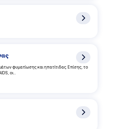
νας
άτων φυματίωσης και ηπατίτιδας. Επίσης, το
S, οι...