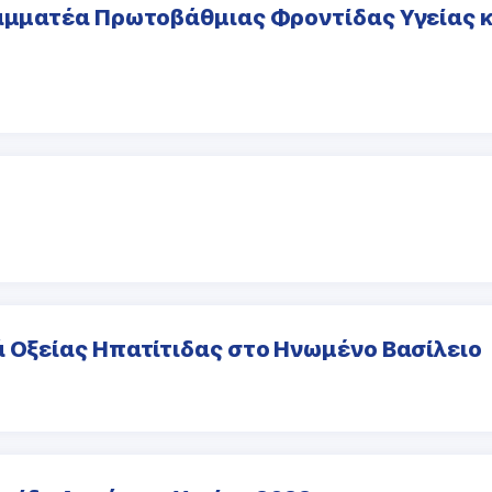
ραμματέα Πρωτοβάθμιας Φροντίδας Υγείας 
ά Οξείας Ηπατίτιδας στο Ηνωμένο Βασίλειο