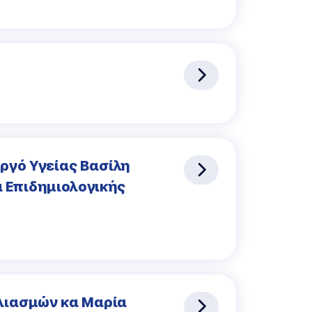
ργό Υγείας Βασίλη
α Επιδημιολογικής
λιασμών κα Μαρία