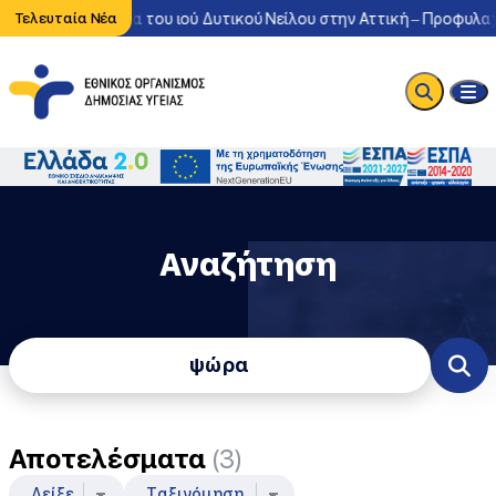
ντονη κυκλοφορία του ιού Δυτικού Νείλου στην Αττική – Προφυλαχθ
Τελευταία Νέα
Αναζήτηση
Φόρμα Αναζήτησης
Αποτελέσματα
(3)
Δείξε
Ταξινόμηση