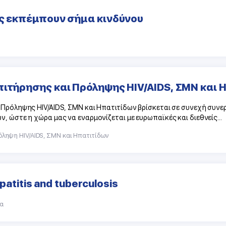
άς εκπέμπουν σήμα κινδύνου
πιτήρησης και Πρόληψης HIV/AIDS, ΣΜΝ και 
Πρόληψης HIV/AIDS, ΣΜΝ και Ηπατιτίδων βρίσκεται σε συνεχή συνε
 ώστε η χώρα μας να εναρμονίζεται με ευρωπαϊκές και διεθνείς...
όληψη HIV/AIDS, ΣΜΝ και Ηπατιτίδων
epatitis and tuberculosis
α