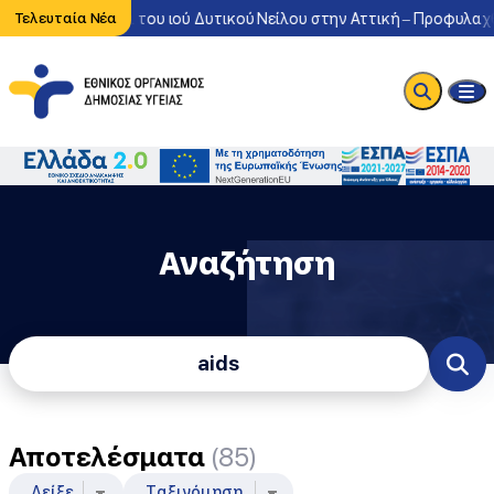
τονη κυκλοφορία του ιού Δυτικού Νείλου στην Αττική – Προφυλαχθε
Τελευταία Νέα
Αναζήτηση
Φόρμα Αναζήτησης
Αποτελέσματα
(85)
Δείξε
Ταξινόμηση