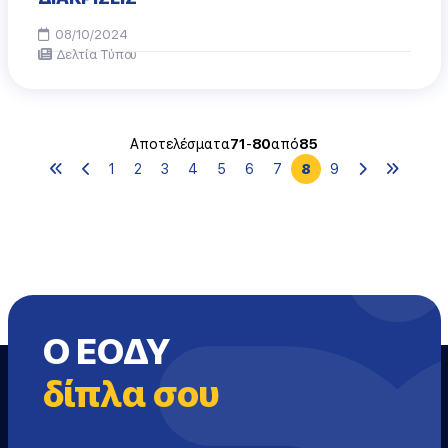
08/10/2024
Δελτία Τύπου
Αποτελέσματα
71
-
80
από
85
1
2
3
4
5
6
7
8
9
Ο ΕΟΔΥ
δίπλα σου