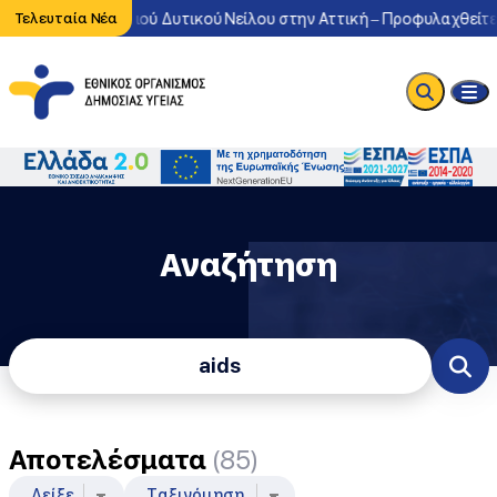
υκλοφορία του ιού Δυτικού Νείλου στην Αττική – Προφυλαχθείτε απ
Τελευταία Νέα
Αναζήτηση
Φόρμα Αναζήτησης
Αποτελέσματα
(85)
Δείξε
Ταξινόμηση