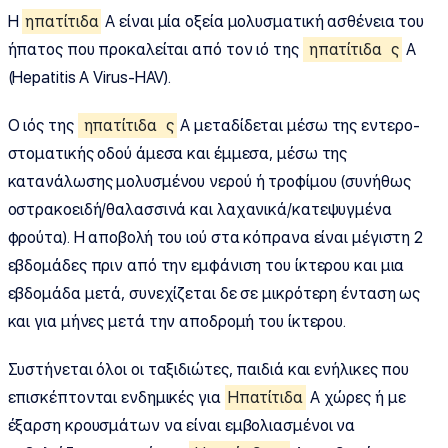
Η
ηπατίτιδα
Α είναι μία οξεία μολυσματική ασθένεια του
ήπατος που προκαλείται από τον ιό της
ηπατίτιδα
ς
Α
(Hepatitis A Virus-HAV).
Ο ιός της
ηπατίτιδα
ς
Α μεταδίδεται μέσω της εντερο-
στοματικής οδού άμεσα και έμμεσα, μέσω της
κατανάλωσης μολυσμένου νερού ή τροφίμου (συνήθως
οστρακοειδή/θαλασσινά και λαχανικά/κατεψυγμένα
φρούτα). Η αποβολή του ιού στα κόπρανα είναι μέγιστη 2
εβδομάδες πριν από την εμφάνιση του ίκτερου και μια
εβδομάδα μετά, συνεχίζεται δε σε μικρότερη ένταση ως
και για μήνες μετά την αποδρομή του ίκτερου.
Συστήνεται όλοι οι ταξιδιώτες, παιδιά και ενήλικες που
επισκέπτονται ενδημικές για
Ηπατίτιδα
Α χώρες ή με
έξαρση κρουσμάτων να είναι εμβολιασμένοι να