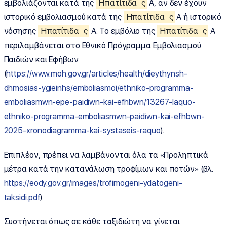
εμβολιάζονται κατά της
Ηπατίτιδα
ς
Α, αν δεν έχουν
ιστορικό εμβολιασμού κατά της
Ηπατίτιδα
ς
Α ή ιστορικό
νόσησης
Ηπατίτιδα
ς
Α. Το εμβόλιο της
Ηπατίτιδα
ς
Α
περιλαμβάνεται στο Εθνικό Πρόγραμμα Εμβολιασμού
Παιδιών και Εφήβων
(
https://www.moh.gov.gr/articles/health/dieythynsh-
dhmosias-ygieinhs/emboliasmoi/ethniko-programma-
emboliasmwn-epe-paidiwn-kai-efhbwn/13267-laquo-
ethniko-programma-emboliasmwn-paidiwn-kai-efhbwn-
2025-xronodiagramma-kai-systaseis-raquo
).
Επιπλέον, πρέπει να λαμβάνονται όλα τα «Προληπτικά
μέτρα κατά την κατανάλωση τροφίμων και ποτών» (βλ.
https://eody.gov.gr/images/trofimogeni-ydatogeni-
taksidi.pdf
).
Συστήνεται όπως σε κάθε ταξιδιώτη να γίνεται