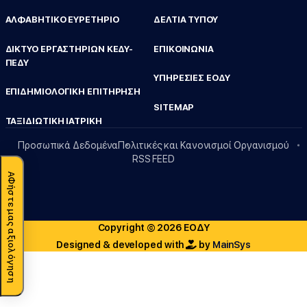
ΑΛΦΑΒΗΤΙΚΟ ΕΥΡΕΤΗΡΙΟ
ΔΕΛΤΙΑ ΤΥΠΟΥ
ΔΙΚΤΥΟ ΕΡΓΑΣΤΗΡΙΩΝ ΚΕΔΥ-
ΕΠΙΚΟΙΝΩΝΙΑ
ΠΕΔΥ
ΥΠΗΡΕΣΙΕΣ ΕΟΔΥ
ΕΠΙΔΗΜΙΟΛΟΓΙΚΗ ΕΠΙΤΗΡΗΣΗ
SITEMAP
ΤΑΞΙΔΙΩΤΙΚΗ ΙΑΤΡΙΚΗ
Προσωπικά Δεδομένα
Πολιτικές και Κανονισμοί Οργανισμού
RSS FEED
ΑΦήστε μας αξιολόγηση
Copyright © 2026 ΕΟΔΥ
Designed & developed with
by
MainSys