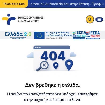
Έντονη κυκλοφορία του ιού Δυτικού Νείλου στην Αττική – Προφυλα
Τελευταία Νέα
Δεν βρέθηκε η σελίδα.
Η σελίδα που αναζητήσατε δεν υπάρχει, επιστρέψτε
στην αρχική και δοκιμάστε ξανά.