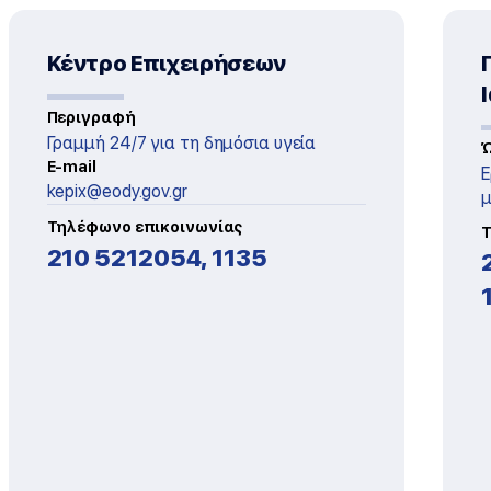
Κέντρο Επιχειρήσεων
Περιγραφή
Γραμμή 24/7 για τη δημόσια υγεία
Ώ
E-mail
Ε
kepix@eody.gov.gr
μ
Τηλέφωνο επικοινωνίας
Τ
210 5212054, 1135