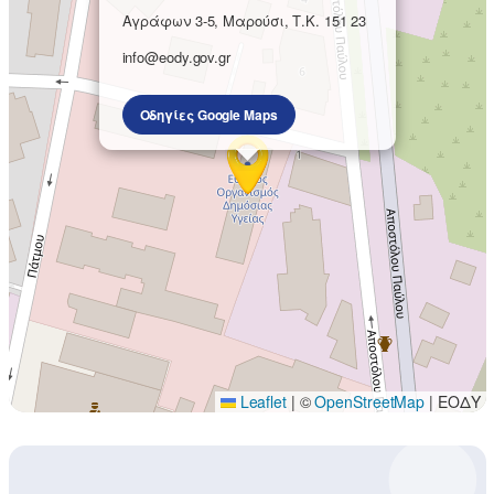
Αγράφων 3-5, Μαρούσι, Τ.Κ. 151 23
info@eody.gov.gr
Οδηγίες Google Maps
Leaflet
|
©
OpenStreetMap
| ΕΟΔΥ