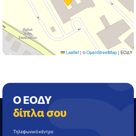
Leaflet
|
©
OpenStreetMap
| ΕΟΔΥ
Ο ΕΟΔΥ
δίπλα σου
Τηλεφωνικό κέντρο