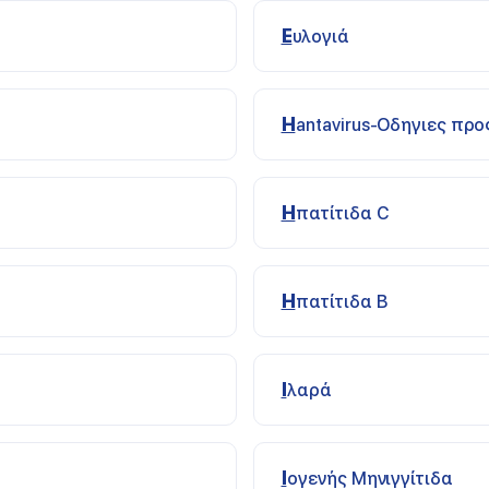
Ευλογιά
Ηantavirus-Οδηγιες προ
Ηπατίτιδα C
Ηπατίτιδα Β
Ιλαρά
Ιογενής Μηνιγγίτιδα