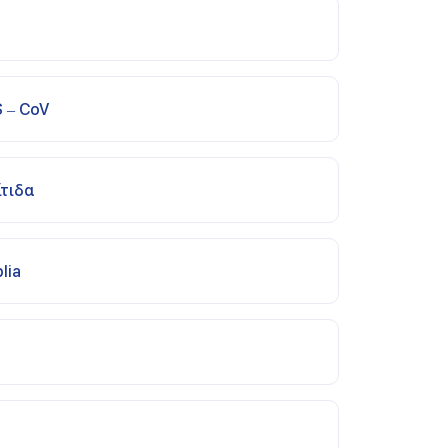
S – CoV
ίτιδα
lia