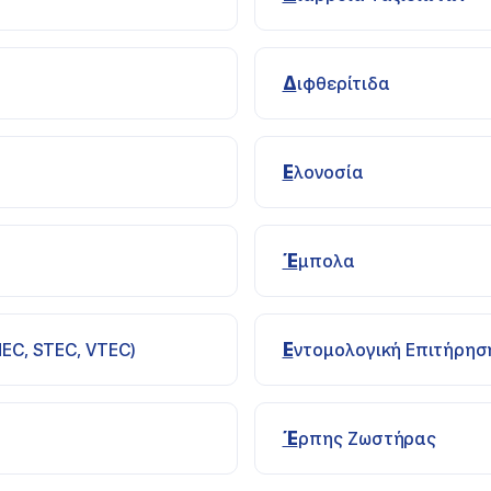
Διφθερίτιδα
Ελονοσία
Έμπολα
EC, STEC, VTEC)
Εντομολογική Επιτήρησ
Έρπης Ζωστήρας