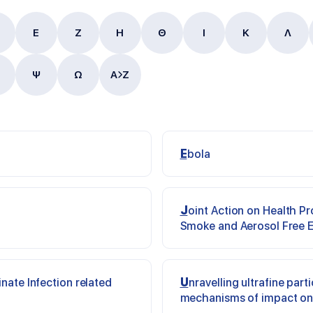
E
Ζ
Η
Θ
Ι
Κ
Λ
Ψ
Ω
A
Z
Ebola
Joint Action on Health Promotion and Disease Prevention including
Smoke and Aerosol Free 
Unravelling ultrafine particulate matter and micro nano plastic's
mechanisms of impact on 