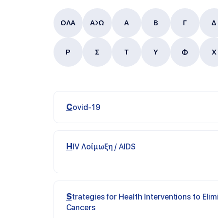
ΟΛΑ
Α
Ω
Α
B
Γ
Δ
Ρ
Σ
Τ
Υ
Φ
Χ
Covid-19
HIV Λοίμωξη / AIDS
Strategies for Health Interventions to Eliminate Infection related
Cancers