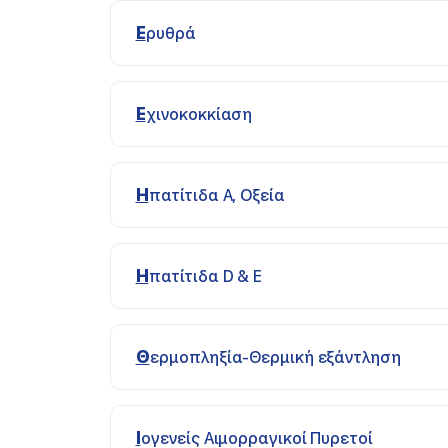
Ερυθρά
Εχινοκοκκίαση
Ηπατίτιδα A, Οξεία
Ηπατίτιδα D & E
Θερμοπληξία-Θερμική εξάντληση
Ιογενείς Αιμορραγικοί Πυρετοί