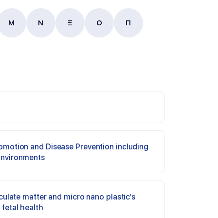
Μ
Ν
Ξ
Ο
Π
Environments
fetal health