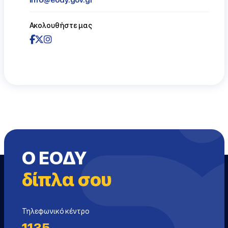
info@eody.gov.gr
Ακολουθήστε μας
Ο ΕΟΔΥ
δίπλα σου
Τηλεφωνικό κέντρο
1135