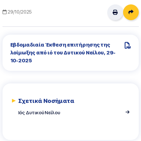
Δι
29/10/2025
Εβδομαδιαία Έκθεση επιτήρησης της
λοίμωξης από ιό του Δυτικού Νείλου, 29-
10-2025
Σχετικά Νοσήματα
Ιός Δυτικού Νείλου