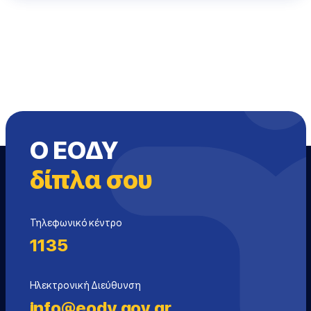
Ο ΕΟΔΥ
δίπλα σου
Τηλεφωνικό κέντρο
1135
Ηλεκτρονική Διεύθυνση
info@eody.gov.gr