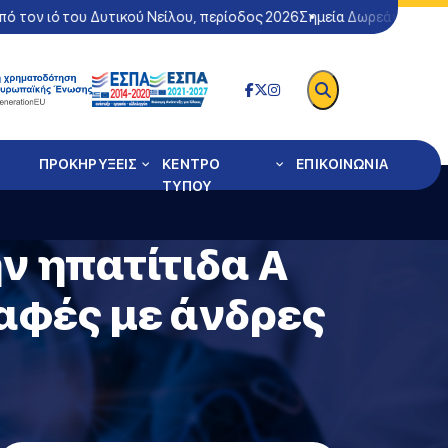
 τον ιό του Δυτικού Νείλου, περίοδος 2026
Σημεία Δωρεάν Ελέγχου
ΠΡΟΚΗΡΥΞΕΙΣ
ΚΕΝΤΡΟ
ΕΠΙΚΟΙΝΩΝΙΑ
ΤΥΠΟΥ
ν ηπατίτιδα Α
παφές με άνδρες