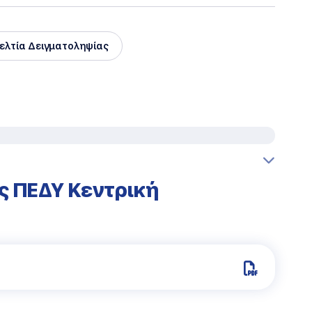
ελτία Δειγματοληψίας
ς ΠΕΔΥ Κεντρική