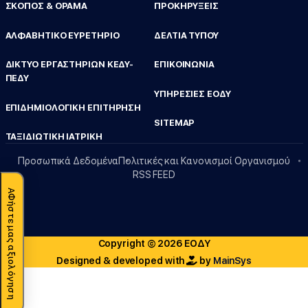
ΣΚΟΠΟΣ & ΟΡΑΜΑ
ΠΡΟΚΗΡΥΞΕΙΣ
ΑΛΦΑΒΗΤΙΚΟ ΕΥΡΕΤΗΡΙΟ
ΔΕΛΤΙΑ ΤΥΠΟΥ
ΔΙΚΤΥΟ ΕΡΓΑΣΤΗΡΙΩΝ ΚΕΔΥ-
ΕΠΙΚΟΙΝΩΝΙΑ
ΠΕΔΥ
ΥΠΗΡΕΣΙΕΣ ΕΟΔΥ
ΕΠΙΔΗΜΙΟΛΟΓΙΚΗ ΕΠΙΤΗΡΗΣΗ
SITEMAP
ΤΑΞΙΔΙΩΤΙΚΗ ΙΑΤΡΙΚΗ
Προσωπικά Δεδομένα
Πολιτικές και Κανονισμοί Οργανισμού
RSS FEED
ΑΦήστε μας αξιολόγηση
Copyright © 2026 ΕΟΔΥ
Designed & developed with
by
MainSys