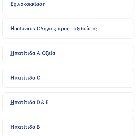
Εχινοκοκκίαση
Ηantavirus-Οδηγιες προς ταξιδιώτες
Ηπατίτιδα A, Οξεία
Ηπατίτιδα C
Ηπατίτιδα D & E
Ηπατίτιδα Β