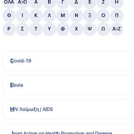
ΟΛΑ
Α
Ω
Α
B
Γ
Δ
E
Ζ
Η
Θ
Ι
Κ
Λ
Μ
Ν
Ξ
Ο
Π
Ρ
Σ
Τ
Υ
Φ
Χ
Ψ
Ω
A
Z
Covid-19
Ebola
HIV Λοίμωξη / AIDS
Joint Action on Health Promotion and Disease