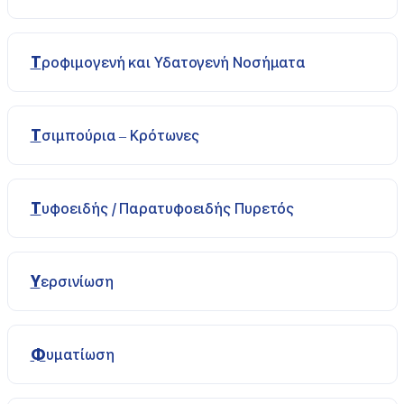
Τροφιμογενή και Υδατογενή Νοσήματα
Τσιμπούρια – Κρότωνες
Τυφοειδής / Παρατυφοειδής Πυρετός
Υερσινίωση
Φυματίωση