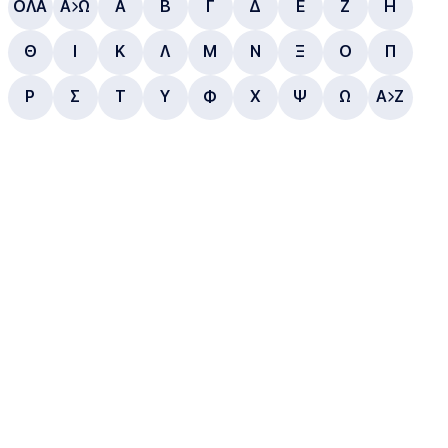
ΟΛΑ
Α
Ω
Α
B
Γ
Δ
E
Ζ
Η
Θ
Ι
Κ
Λ
Μ
Ν
Ξ
Ο
Π
Ρ
Σ
Τ
Υ
Φ
Χ
Ψ
Ω
A
Z