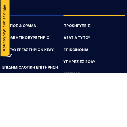
ΑΦήστε μας αξιολόγηση
ΣΚΟΠΟΣ & ΟΡΑΜΑ
ΠΡΟΚΗΡΥΞΕΙΣ
ΑΛΦΑΒΗΤΙΚΟ ΕΥΡΕΤΗΡΙΟ
ΔΕΛΤΙΑ ΤΥΠΟΥ
ΔΙΚΤΥΟ ΕΡΓΑΣΤΗΡΙΩΝ ΚΕΔΥ-
ΕΠΙΚΟΙΝΩΝΙΑ
ΠΕΔΥ
ΥΠΗΡΕΣΙΕΣ ΕΟΔΥ
ΕΠΙΔΗΜΙΟΛΟΓΙΚΗ ΕΠΙΤΗΡΗΣΗ
SITEMAP
ΤΑΞΙΔΙΩΤΙΚΗ ΙΑΤΡΙΚΗ
Προσωπικά Δεδομένα
Πολιτικές και Κανονισμοί Οργανισμού
RSS FEED
Copyright © 2026 ΕΟΔΥ