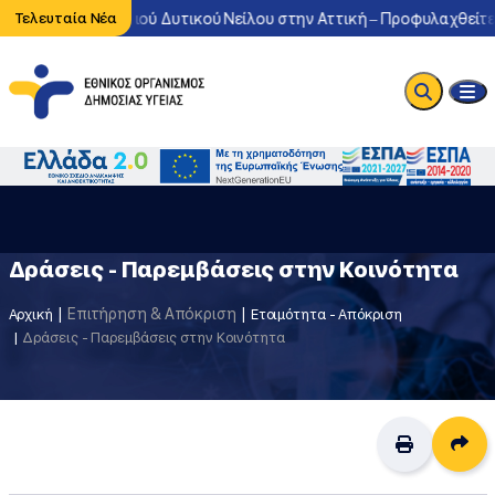
λοφορία του ιού Δυτικού Νείλου στην Αττική – Προφυλαχθείτε από 
Τελευταία Νέα
Δράσεις - Παρεμβάσεις στην Κοινότητα
Επιτήρηση & Απόκριση
Αρχική
Ετοιμότητα - Απόκριση
Δράσεις - Παρεμβάσεις στην Κοινότητα
Δι