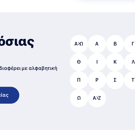
όσιας
Α
Ω
Α
B
Γ
Θ
Ι
Κ
Λ
νδιαφέρει με αλφαβητική
Π
Ρ
Σ
Τ
είας
Ω
A
Z