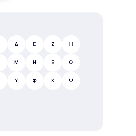
Δ
E
Ζ
Η
Μ
Ν
Ξ
Ο
Υ
Φ
Χ
Ψ