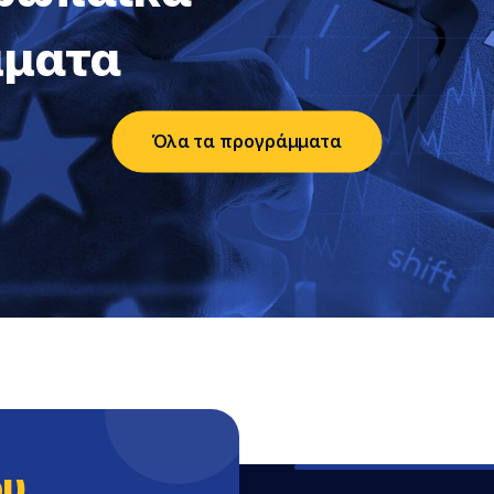
μματα
Όλα τα προγράμματα
ου